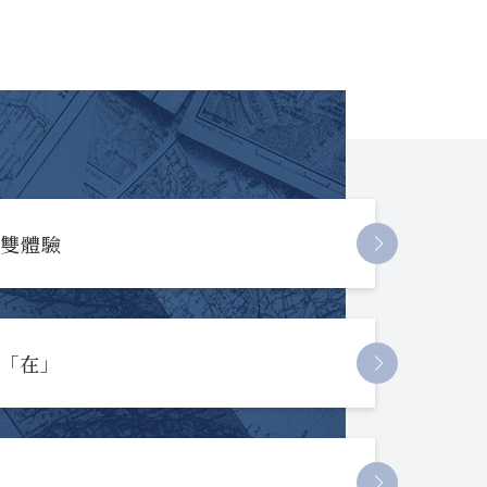
長雙體驗
起「在」
節