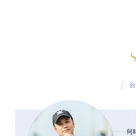
S
台
何