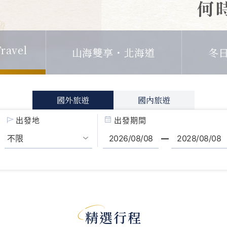
山海雙享・北海道
ravel
冬
國外旅遊
國內旅遊
出發地
出發期間
精選行程