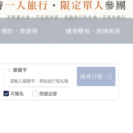
日慢旅・奧捷德
續章雙城・緩慢峴港
可報名
保證出發