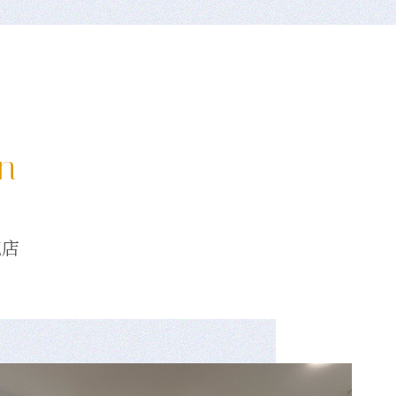
on
龍店