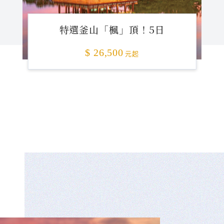
特選釜山「楓」頂！5日
$ 26,500
元起