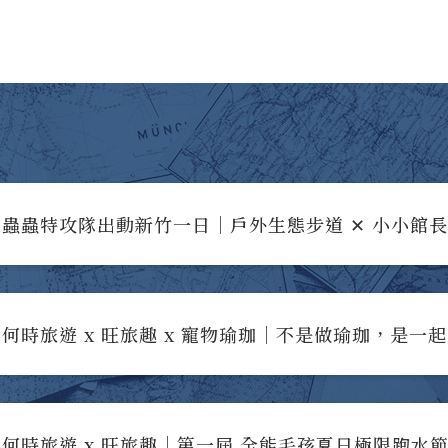
蟲蟲特攻隊出動新竹一日｜戶外生態步道 ✕ 小小館
何時旅遊 x 旺旅趣 x 寵物瑜珈｜不是做瑜珈，是一
何時旅遊 x 旺旅趣｜第一屆 全能毛孩夏日極限跑水