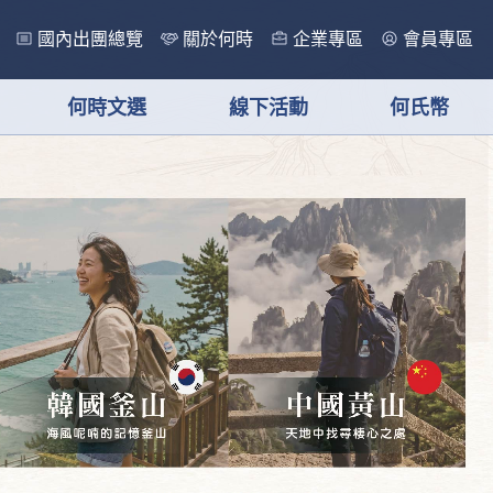
國內出團總覽
關於何時
企業專區
會員專區
何時文選
線下活動
何氏幣