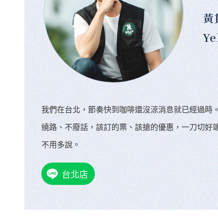
黃
Ye
我們在台北，節奏快到咖啡還沒涼消息就已經過時
繞路、不廢話，該訂的票、該搶的優惠，一刀切好
不用多說。
台北店