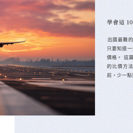
學會這 
󠀠出國最
只要知道一
價格。 這
的比價方
前，少一點