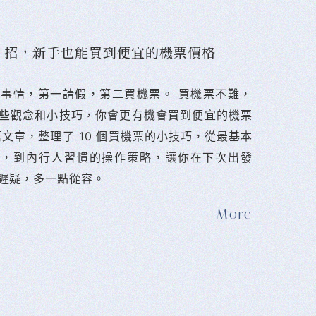
10 招，新手也能買到便宜的機票價格
難的事情，第一請假，第二買機票。 󠀠買機票不難，
些觀念和小技巧，你會更有機會買到便宜的機票
篇文章，整理了 10 個買機票的小技巧，從最基本
法，到內行人習慣的操作策略，讓你在下次出發
遲疑，多一點從容。