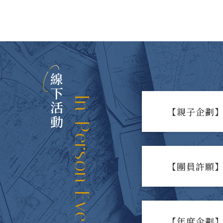
線下活動
In-Person Events
【親子企劃】
【團員許願】
【年度企劃】