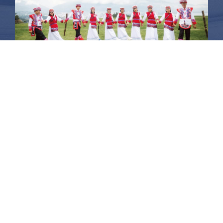
昆大麗旅拍
何時旅行社有限公司
品保 北2756 負責人：許采原
聯絡信箱：shallwegotravel2@gmail.com
台北店