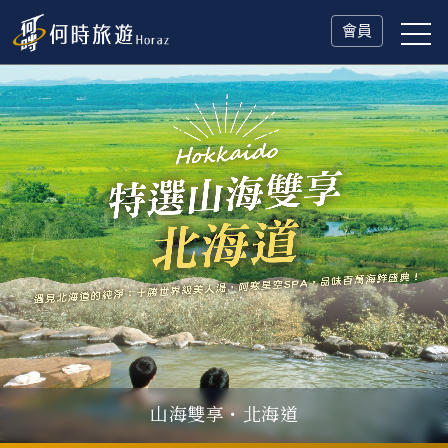
會員
山海雙享・北海道
父親節．限時特別企劃
一人旅行Solo Travel