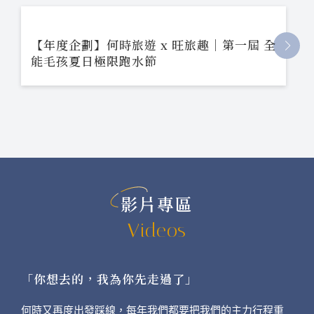
【年度企劃】何時旅遊 x 旺旅趣｜第一屆 全
能毛孩夏日極限跑水節
影片專區
Videos
「你想去的，我為你先走過了」
何時又再度出發踩線，每年我們都要把我們的主力行程重