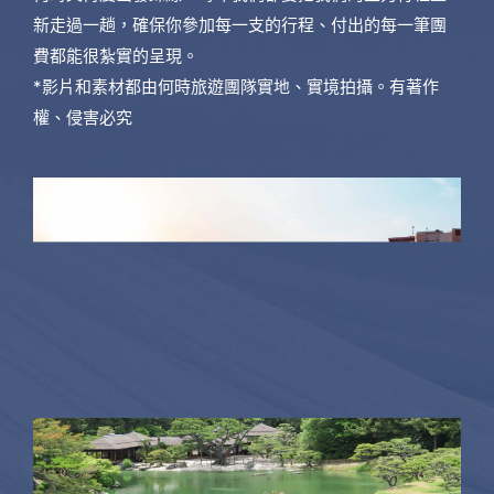
新走過一趟，確保你參加每一支的行程、付出的每一筆團
費都能很紮實的呈現。
*影片和素材都由何時旅遊團隊實地、實境拍攝。有著作
權、侵害必究