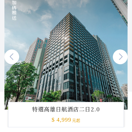
加碼贈送
特選高雄日航酒店二日2.0
$ 4,999
元起