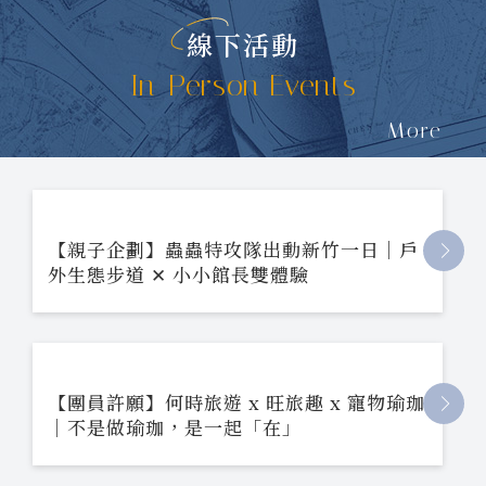
線下活動
In-Person Events
More
【親子企劃】蟲蟲特攻隊出動新竹一日｜戶
外生態步道 ✕ 小小館長雙體驗
【團員許願】何時旅遊 x 旺旅趣 x 寵物瑜珈
｜不是做瑜珈，是一起「在」