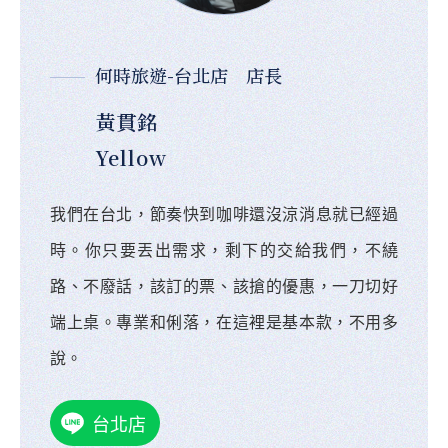
何時旅遊-台北店 店長
黃貫銘
Yellow
我們在台北，節奏快到咖啡還沒涼消息就已經過
時。你只要丟出需求，剩下的交給我們，不繞
路、不廢話，該訂的票、該搶的優惠，一刀切好
端上桌。專業和俐落，在這裡是基本款，不用多
說。
台北店