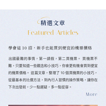
精選文章
Featured Articles
學會這 10 招，新手也能買到便宜的機票價格
󠀠出國最難的事情，第一請假，第二買機票。 󠀠買機票不
難，只要知道一些觀念和小技巧，你會更有機會買到便宜
的機票價格。 這篇文章，整理了 10 個買機票的小技巧，
從最基本的比價方法，到內行人習慣的操作策略，讓你在
下次出發前，少一點遲疑，多一點從容。