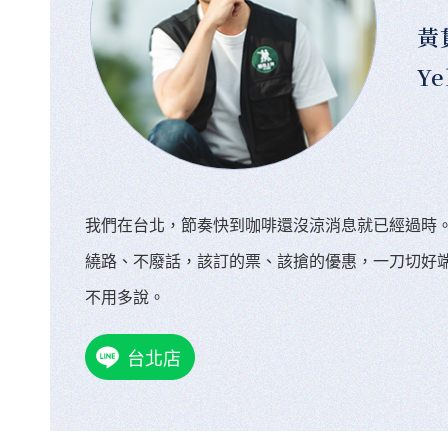
黃
Ye
我們在台北，節奏快到咖啡還沒涼消息就已經過時
繞路、不廢話，該訂的票、該搶的優惠，一刀切好
不用多說。
台北店