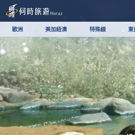
歐洲
美加紐澳
特殊線
東