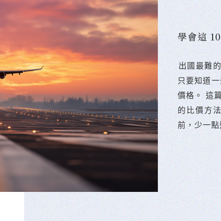
學會這 
󠀠出國最
只要知道一
價格。 這
的比價方
前，少一點