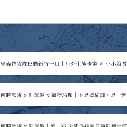
蟲蟲特攻隊出動新竹一日｜戶外生態步道 ✕ 小小館
何時旅遊 x 旺旅趣 x 寵物瑜珈｜不是做瑜珈，是一
何時旅遊 x 旺旅趣｜第一屆 全能毛孩夏日極限跑水