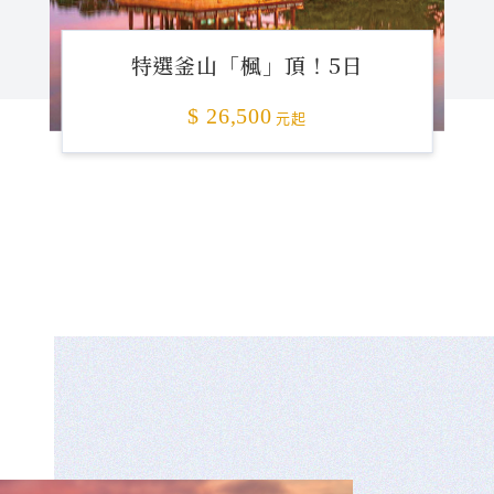
特選釜山「楓」頂！5日
$ 26,500
元起