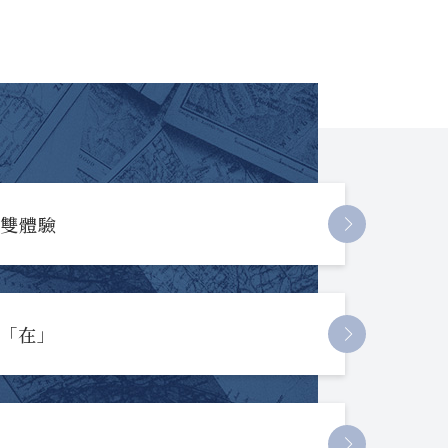
長雙體驗
起「在」
節