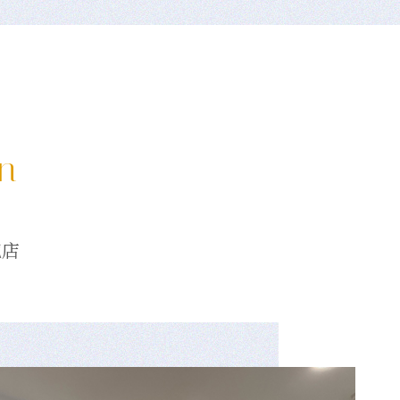
on
龍店