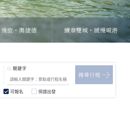
日慢旅・奧捷德
續章雙城・緩慢峴港
可報名
保證出發