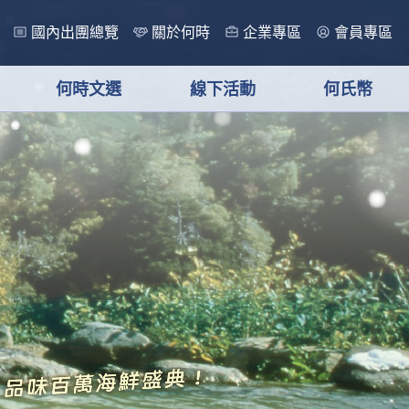
國內出團總覽
關於何時
企業專區
會員專區
何時文選
線下活動
何氏幣