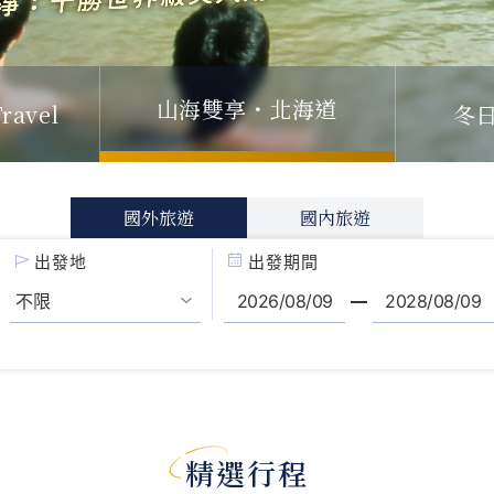
山海雙享・北海道
ravel
冬
國外旅遊
國內旅遊
出發地
出發期間
精選行程