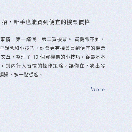
10 招，新手也能買到便宜的機票價格
難的事情，第一請假，第二買機票。 󠀠買機票不難，
些觀念和小技巧，你會更有機會買到便宜的機票
篇文章，整理了 10 個買機票的小技巧，從最基本
法，到內行人習慣的操作策略，讓你在下次出發
遲疑，多一點從容。