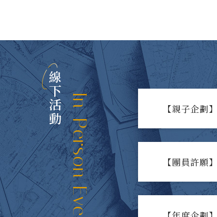
線下活動
In-Person Events
【親子企劃】
【團員許願】
【年度企劃】