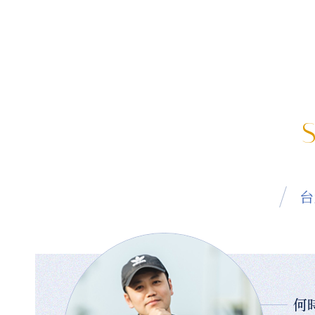
S
台
何