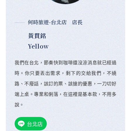
何時旅遊-台北店 店長
黃貫銘
Yellow
我們在台北，節奏快到咖啡還沒涼消息就已經過
時。你只要丟出需求，剩下的交給我們，不繞
路、不廢話，該訂的票、該搶的優惠，一刀切好
端上桌。專業和俐落，在這裡是基本款，不用多
說。
台北店