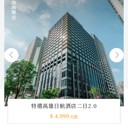
加碼贈送
特選高雄日航酒店二日2.0
$ 4,999
元起