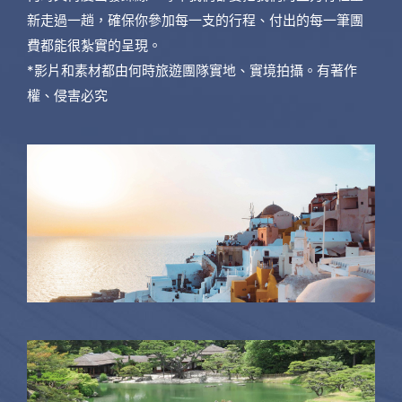
新走過一趟，確保你參加每一支的行程、付出的每一筆團
費都能很紮實的呈現。
*影片和素材都由何時旅遊團隊實地、實境拍攝。有著作
權、侵害必究