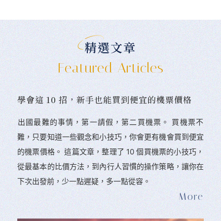
精選文章
Featured Articles
學會這 10 招，新手也能買到便宜的機票價格
󠀠出國最難的事情，第一請假，第二買機票。 󠀠買機票不
難，只要知道一些觀念和小技巧，你會更有機會買到便宜
的機票價格。 這篇文章，整理了 10 個買機票的小技巧，
從最基本的比價方法，到內行人習慣的操作策略，讓你在
下次出發前，少一點遲疑，多一點從容。