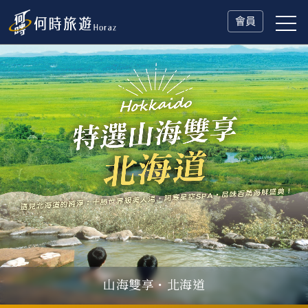
會員
山海雙享・北海道
父親節．限時特別企劃
一人旅行Solo Travel