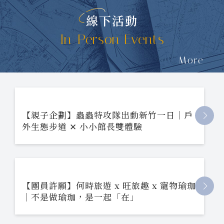
線下活動
In-Person Events
More
【親子企劃】蟲蟲特攻隊出動新竹一日｜戶
外生態步道 ✕ 小小館長雙體驗
【團員許願】何時旅遊 x 旺旅趣 x 寵物瑜珈
｜不是做瑜珈，是一起「在」