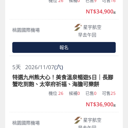
機位
26
候補
0
已售
9
可售
16
NT$34,900
起
星宇航空
桃園國際機場
早去午回
報名
5
天
2026/11/07
(六)
特選九州熊大心！美食溫泉暢遊5日｜長腳
蟹吃到飽、太宰府祈福、海膽可樂餅
機位
26
候補
0
已售
0
可售
25
NT$36,900
起
星宇航空
桃園國際機場
早去午回