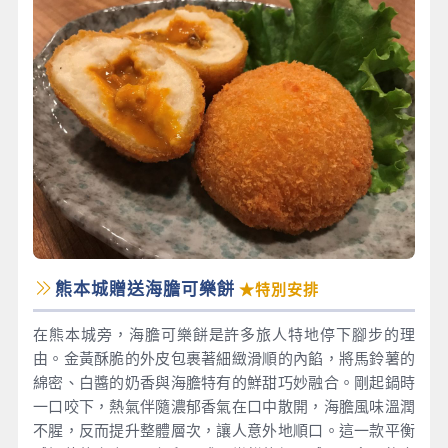
熊本城贈送海膽可樂餅
★特別安排
在熊本城旁，海膽可樂餅是許多旅人特地停下腳步的理
由。金黃酥脆的外皮包裹著細緻滑順的內餡，將馬鈴薯的
綿密、白醬的奶香與海膽特有的鮮甜巧妙融合。剛起鍋時
一口咬下，熱氣伴隨濃郁香氣在口中散開，海膽風味溫潤
不腥，反而提升整體層次，讓人意外地順口。這一款平衡