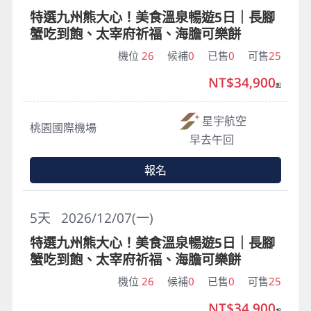
特選九州熊大心！美食溫泉暢遊5日｜長腳
蟹吃到飽、太宰府祈福、海膽可樂餅
機位
26
候補
0
已售
0
可售
25
NT$34,900
起
星宇航空
桃園國際機場
早去午回
報名
5
天
2026/12/07(一)
特選九州熊大心！美食溫泉暢遊5日｜長腳
蟹吃到飽、太宰府祈福、海膽可樂餅
機位
26
候補
0
已售
0
可售
25
NT$34,900
起