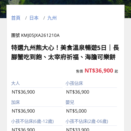
首頁
日本
九州
團號 KMJ05JXA261210A
特選九州熊大心！美食溫泉暢遊5日｜長
腳蟹吃到飽、太宰府祈福、海膽可樂餅
NT$36,900
售價
起
大人
小孩佔床
NT$36,900
NT$36,900
加床
嬰兒
NT$36,900
NT$5,000
小孩不佔床(6歲-12歲)
小孩不佔床(2歲-06歲)
NT$36,900
NT$33,900