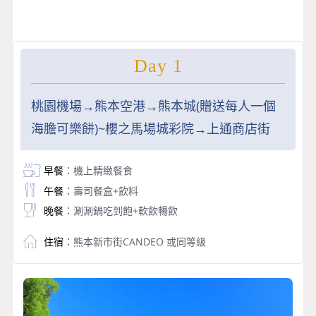
Day 1
桃園機場→熊本空港→熊本城(贈送每人一個
海膽可樂餅)~櫻之馬場城彩院→上通商店街
早餐
：機上精緻餐食
午餐
：壽司餐盒+飲料
晚餐
：涮涮鍋吃到飽+軟飲暢飲
住宿
：熊本新市街CANDEO 或同等級