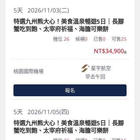
5
天
2026/11/03(二)
特選九州熊大心！美食溫泉暢遊5日｜長腳
蟹吃到飽、太宰府祈福、海膽可樂餅
機位
26
候補
0
已售
0
可售
25
NT$34,900
起
星宇航空
桃園國際機場
早去午回
報名
5
天
2026/11/05(四)
特選九州熊大心！美食溫泉暢遊5日｜長腳
蟹吃到飽、太宰府祈福、海膽可樂餅