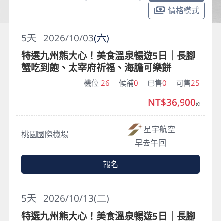
價格模式
5
天
2026/10/03
(六)
特選九州熊大心！美食溫泉暢遊5日｜長腳
蟹吃到飽、太宰府祈福、海膽可樂餅
機位
26
候補
0
已售
0
可售
25
NT$36,900
起
星宇航空
桃園國際機場
早去午回
報名
5
天
2026/10/13(二)
特選九州熊大心！美食溫泉暢遊5日｜長腳