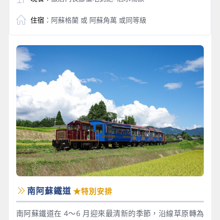
住宿
：阿蘇格蘭 或 阿蘇角萬 或同等級
南阿蘇鐵道
★特別安排
南阿蘇鐵道在 4～6 月迎來最清新的季節，沿線草原轉為