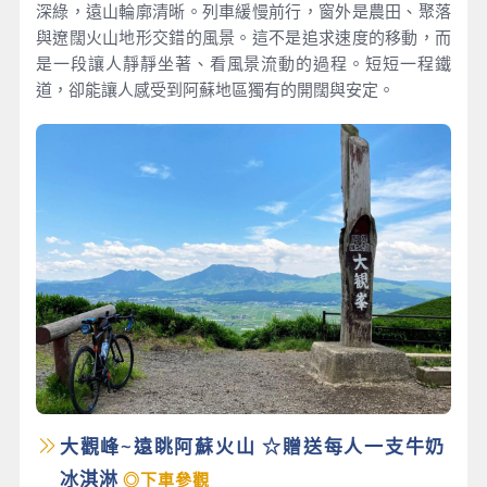
深綠，遠山輪廓清晰。列車緩慢前行，窗外是農田、聚落
與遼闊火山地形交錯的風景。這不是追求速度的移動，而
是一段讓人靜靜坐著、看風景流動的過程。短短一程鐵
道，卻能讓人感受到阿蘇地區獨有的開闊與安定。
大觀峰~遠眺阿蘇火山 ☆贈送每人一支牛奶
冰淇淋
◎下車參觀