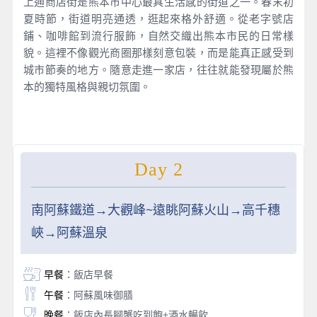
上通商店街是熊本市中心最具生活感的街道之一。春末初
夏時節，街道明亮通透，逛起來格外舒適。從老字號店
鋪、咖啡館到流行服飾，自然交織出熊本市民的日常樣
貌。這裡不像觀光商圈那樣刻意包裝，而是能真正感受到
城市節奏的地方。隨意走進一家店，往往就能發現屬於熊
本的獨特風格與親切氛圍。
Day 2
南阿蘇鐵道→大觀峰~遠眺阿蘇火山→高千穗
峽→阿蘇溫泉
早餐
：飯店早餐
午餐
：阿蘇風味御膳
晚餐
：飯店內長腳蟹吃到飽+酒水暢飲