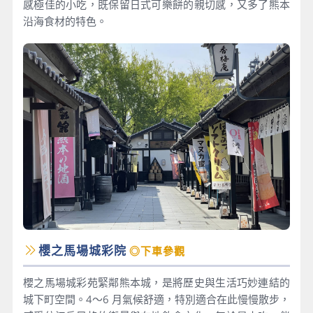
感極佳的小吃，既保留日式可樂餅的親切感，又多了熊本
沿海食材的特色。
櫻之馬場城彩院
◎下車參觀
櫻之馬場城彩苑緊鄰熊本城，是將歷史與生活巧妙連結的
城下町空間。4～6 月氣候舒適，特別適合在此慢慢散步，