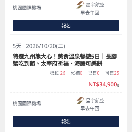
星宇航空
桃園國際機場
早去午回
報名
5
天
2026/10/20(二)
特選九州熊大心！美食溫泉暢遊5日｜長腳
蟹吃到飽、太宰府祈福、海膽可樂餅
機位
26
候補
0
已售
0
可售
25
NT$34,900
起
星宇航空
桃園國際機場
早去午回
報名