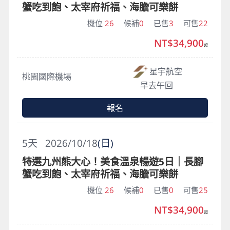
蟹吃到飽、太宰府祈福、海膽可樂餅
機位
26
候補
0
已售
3
可售
22
NT$34,900
起
星宇航空
桃園國際機場
早去午回
報名
5
天
2026/10/18
(日)
特選九州熊大心！美食溫泉暢遊5日｜長腳
蟹吃到飽、太宰府祈福、海膽可樂餅
機位
26
候補
0
已售
0
可售
25
NT$34,900
起