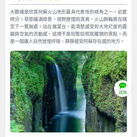
大觀峰是欣賞阿蘇火山地形最具代表性的視角之一。初夏
時分，草原鋪滿綠意，視野遼闊而清爽，火山群輪廓在晴
空下一覽無遺。站在展望台，能清楚感受到大地尺度的震
撼與空氣的流動感。這裡不是短暫拍照就離開的景點，而
是一個讓人自然放慢呼吸、靜靜感受阿蘇存在感的地方。
諮詢