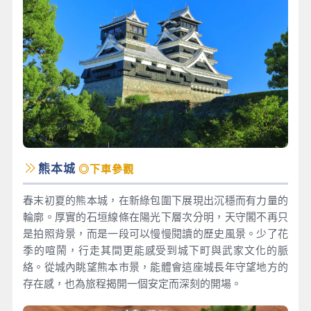
熊本城
◎下車參觀
春末初夏的熊本城，在新綠包圍下展現出沉穩而有力量的
輪廓。厚實的石垣線條在陽光下層次分明，天守閣不再只
是拍照背景，而是一段可以慢慢閱讀的歷史風景。少了花
季的喧鬧，行走其間更能感受到城下町與武家文化的脈
絡。從城內眺望熊本市景，能體會這座城長年守望地方的
存在感，也為旅程揭開一個安定而深刻的開場。