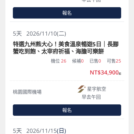
報名
5
天
2026/11/10(二)
特選九州熊大心！美食溫泉暢遊5日｜長腳
蟹吃到飽、太宰府祈福、海膽可樂餅
機位
26
候補
0
已售
0
可售
25
NT$34,900
起
星宇航空
桃園國際機場
早去午回
報名
5
天
2026/11/15
(日)