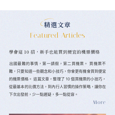
精選文章
Featured Articles
學會這 10 招，新手也能買到便宜的機票價格
󠀠出國最難的事情，第一請假，第二買機票。 󠀠買機票不
難，只要知道一些觀念和小技巧，你會更有機會買到便宜
的機票價格。 這篇文章，整理了 10 個買機票的小技巧，
從最基本的比價方法，到內行人習慣的操作策略，讓你在
下次出發前，少一點遲疑，多一點從容。