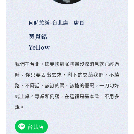
何時旅遊-台北店 店長
黃貫銘
Yellow
我們在台北，節奏快到咖啡還沒涼消息就已經過
時。你只要丟出需求，剩下的交給我們，不繞
路、不廢話，該訂的票、該搶的優惠，一刀切好
端上桌。專業和俐落，在這裡是基本款，不用多
說。
台北店