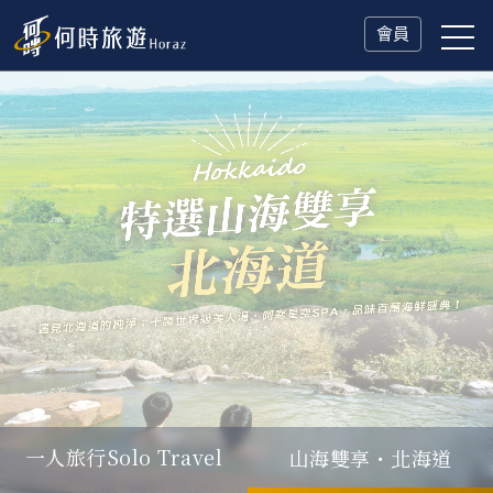
會員
山海雙享・北海道
父親節．限時特別企劃
一人旅行Solo Travel