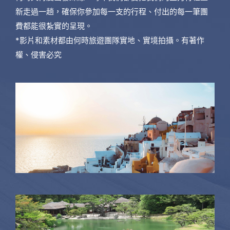
新走過一趟，確保你參加每一支的行程、付出的每一筆團
費都能很紮實的呈現。
*影片和素材都由何時旅遊團隊實地、實境拍攝。有著作
權、侵害必究