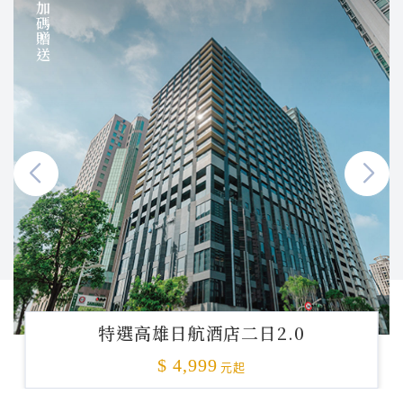
加碼贈送
特選高雄日航酒店二日2.0
$ 4,999
元起