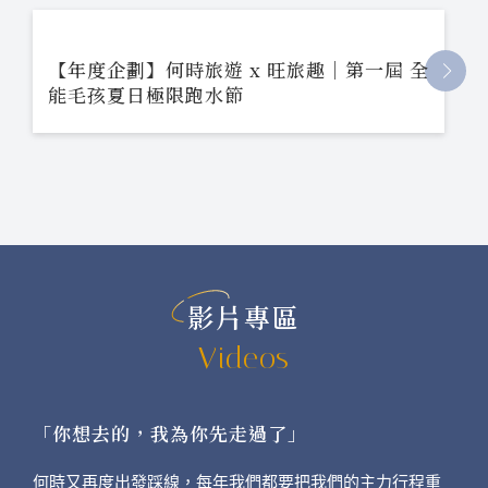
【年度企劃】何時旅遊 x 旺旅趣｜第一屆 全
能毛孩夏日極限跑水節
影片專區
Videos
「你想去的，我為你先走過了」
何時又再度出發踩線，每年我們都要把我們的主力行程重