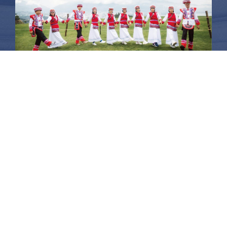
昆大麗旅拍
何時旅行社有限公司
品保 北2756 負責人：許采原
聯絡信箱：shallwegotravel2@gmail.com
台北店