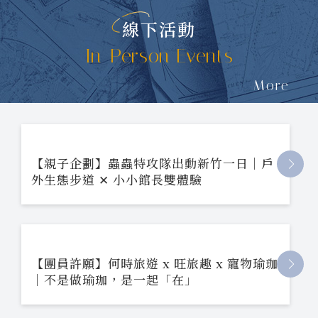
線下活動
In-Person Events
More
【親子企劃】蟲蟲特攻隊出動新竹一日｜戶
外生態步道 ✕ 小小館長雙體驗
【團員許願】何時旅遊 x 旺旅趣 x 寵物瑜珈
｜不是做瑜珈，是一起「在」