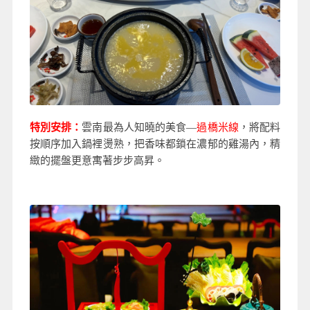
特別安排：
雲南最為人知曉的美食—
過橋米線
，將配料
按順序加入鍋裡燙熟，把香味都鎖在濃郁的雞湯內，精
緻的擺盤更意寓著步步高昇。