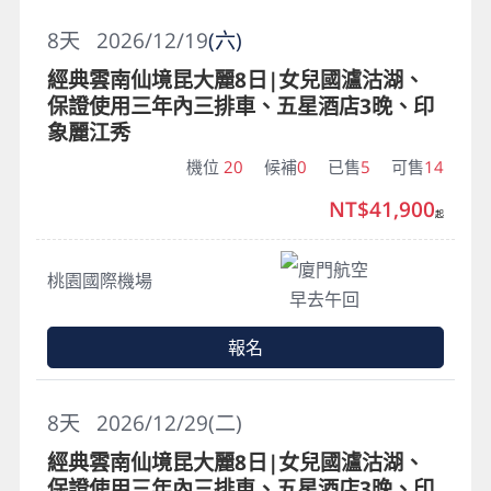
8
天
2026/12/19
(六)
經典雲南仙境昆大麗8日|女兒國瀘沽湖、
保證使用三年內三排車、五星酒店3晚、印
象麗江秀
機位
20
候補
0
已售
5
可售
14
NT$41,900
起
廈門航空
桃園國際機場
早去午回
報名
8
天
2026/12/29(二)
經典雲南仙境昆大麗8日|女兒國瀘沽湖、
保證使用三年內三排車、五星酒店3晚、印