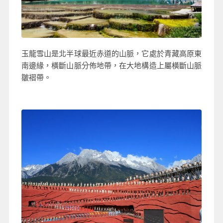
玉龍雪山是北半球最近赤道的山脈，它處於青藏高原東
南邊緣，橫斷山脈分佈地帶，在大地構造上屬橫斷山脈
皺褶帶。