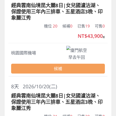
經典雲南仙境昆大麗8日|女兒國瀘沽湖、
保證使用三年內三排車、五星酒店3晚、印
象麗江秀
機位
20
候補
0
已售
19
可售
0
NT$43,900
起
廈門航空
桃園國際機場
早去午回
候補
8
天
2026/10/20(二)
經典雲南仙境昆大麗8日|女兒國瀘沽湖、
保證使用三年內三排車、五星酒店3晚、印
象麗江秀