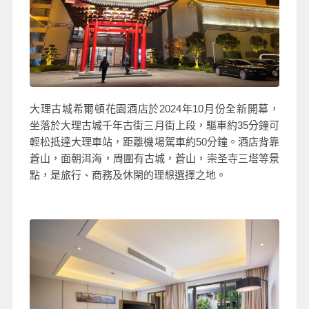
大理古城希爾頓花園酒店於2024年10
月份全新開幕，
坐落於大理古城千年古街三月街上段，驅車約35分鐘可
輕松抵達大理車站，距離機場駕車約50分鐘。酒店背靠
蒼山，面朝洱海，周圍有古城，蒼山，崇圣寺三塔等景
點，是旅行、商務及休閑的理想選擇之地。