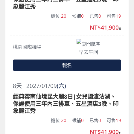
象麗江秀
機位
20
候補
0
已售
0
可售
19
NT$41,900
起
廈門航空
桃園國際機場
早去午回
報名
8
天
2027/01/09
(六)
經典雲南仙境昆大麗8日|女兒國瀘沽湖、
保證使用三年內三排車、五星酒店3晚、印
象麗江秀
機位
20
候補
0
已售
0
可售
19
NT$41,900
起