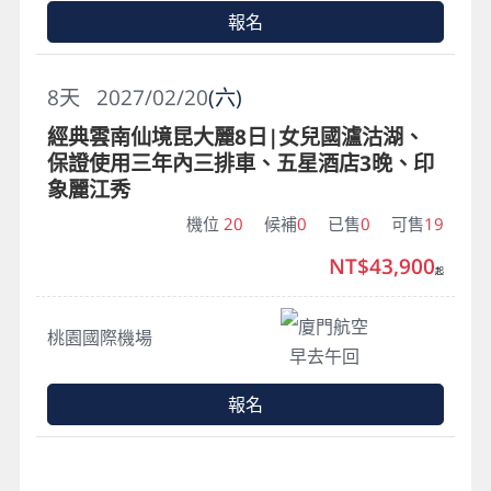
報名
8
天
2027/02/20
(六)
經典雲南仙境昆大麗8日|女兒國瀘沽湖、
保證使用三年內三排車、五星酒店3晚、印
象麗江秀
機位
20
候補
0
已售
0
可售
19
NT$43,900
起
廈門航空
桃園國際機場
早去午回
報名