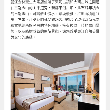
麗江金林豪生大酒店坐落于束河古鎮和大研古城之間通
往玉龍雪山的主干道旁，緊鄰束河古鎮，北望終年積雪
的玉龍雪山，可謂依山傍水，環境優雅。占地面積達21
萬平方米，建築及園林景觀巧妙地融合了現代時尚元素
和當地納西族民居的特色精華，擁有視野上佳的雪山景
觀，以及綠樹成蔭的庭院景觀，讓您感受麗江自然美景
與文化的底蘊。