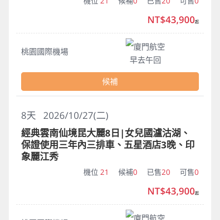
機位
21
候補
0
已售
20
可售
0
NT$43,900
起
廈門航空
桃園國際機場
早去午回
候補
8
天
2026/10/27(二)
經典雲南仙境昆大麗8日|女兒國瀘沽湖、
保證使用三年內三排車、五星酒店3晚、印
象麗江秀
機位
21
候補
0
已售
20
可售
0
NT$43,900
起
廈門航空