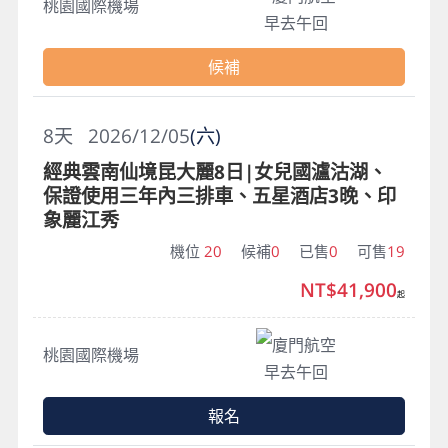
桃園國際機場
早去午回
候補
8
天
2026/12/05
(六)
經典雲南仙境昆大麗8日|女兒國瀘沽湖、
保證使用三年內三排車、五星酒店3晚、印
象麗江秀
機位
20
候補
0
已售
0
可售
19
NT$41,900
起
廈門航空
桃園國際機場
早去午回
報名