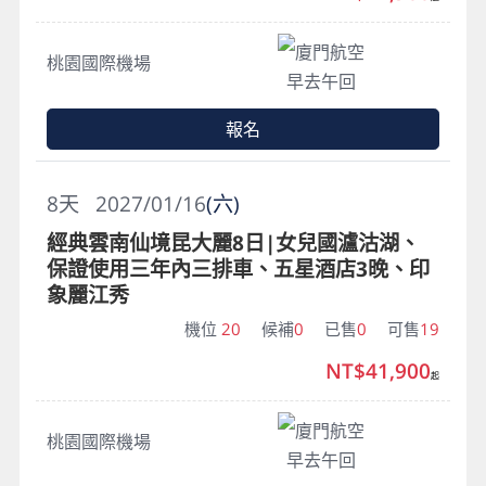
廈門航空
桃園國際機場
早去午回
報名
8
天
2027/01/16
(六)
經典雲南仙境昆大麗8日|女兒國瀘沽湖、
保證使用三年內三排車、五星酒店3晚、印
象麗江秀
機位
20
候補
0
已售
0
可售
19
NT$41,900
起
廈門航空
桃園國際機場
早去午回