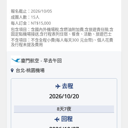
報名截止：2026/10/05
成團人數：15人
每人訂金：NT$15,000
包含項目：含國內外機場稅,含燃油附加費,含旅遊責任險,含
固定點機場接送,含行程表列住宿、餐食、活動、旅遊巴士
不含項目：不含全程小費(每人每天300 元台幣)、個人花費
及行程未提及費用
廈門航空
早去午回
台北-桃園機場
去程
2026/10/20
8天7夜
回程