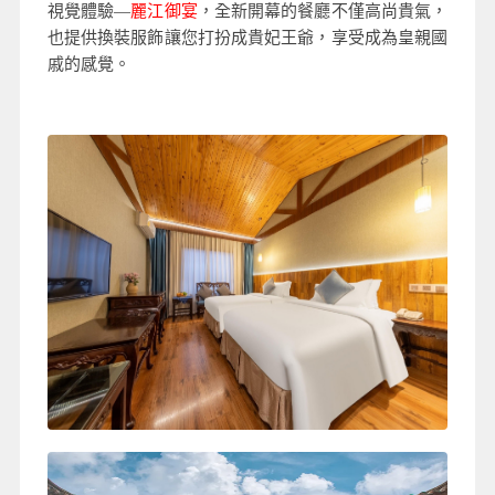
視覺體驗—
麗江御宴
，全新開幕的餐廳不僅高尚貴氣，
也提供換裝服飾讓您打扮成貴妃王爺，享受成為皇親國
戚的感覺。