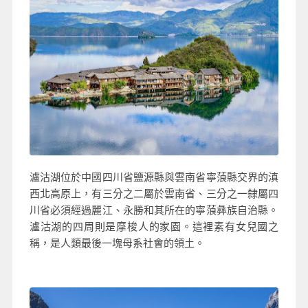
瀘沽湖位於中國四川省鹽源縣與雲南省寧蒗縣交界的滇
西北高原上，有三分之二屬於雲南省、三分之一隸屬四
川省必須經過麗江、永勝和其所在的寧蒗彝族自治縣。
瀘沽湖的四周則是摩梭人的家園。這裡素有女兒國之
稱，是人類最後一塊母系社會的領土。