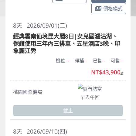
價格模式
8
天
2026/09/01(二)
經典雲南仙境昆大麗8日|女兒國瀘沽湖、
保證使用三年內三排車、五星酒店3晚、印
象麗江秀
機位
--
候補
--
已售
--
可售
--
NT$43,900
起
廈門航空
桃園國際機場
早去午回
截止
8
天
2026/09/10(四)