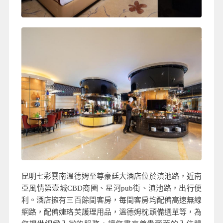
昆明七彩雲南溫德姆至尊豪廷大酒店位於滇池路，近南
亞風情第壹城CBD商圈、星河pub街、滇池路，出行便
利。酒店擁有三百餘間客房，每間客房均配備高速無線
網路，配備婕珞芙護理用品，溫德姆枕頭備選單等，為