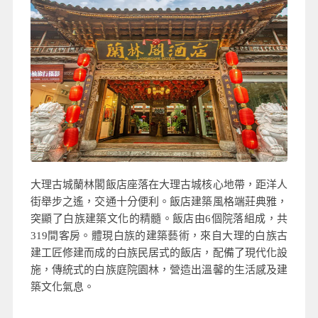
大理古城蘭林閣飯店座落在大理古城核心地帶，距洋人
街舉步之遙，交通十分便利。飯店建築風格端莊典雅，
突顯了白族建築文化的精髓。飯店由6個院落組成，共
319間客房。體現白族的建築藝術，來自大理的白族古
建工匠修建而成的白族民居式的飯店，配備了現代化設
施，傳統式的白族庭院園林，營造出溫馨的生活感及建
築文化氣息。