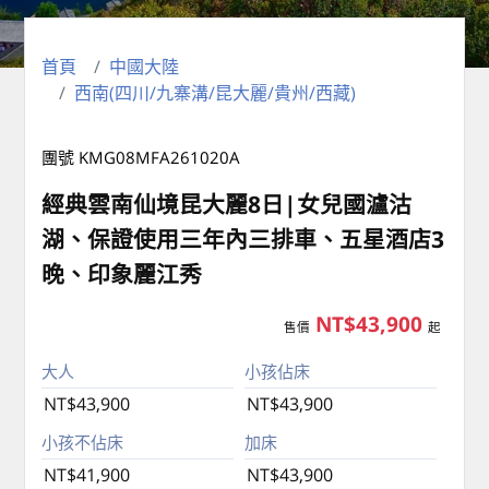
首頁
中國大陸
西南(四川/九寨溝/昆大麗/貴州/西藏)
團號 KMG08MFA261020A
經典雲南仙境昆大麗8日|女兒國瀘沽
湖、保證使用三年內三排車、五星酒店3
晚、印象麗江秀
NT$43,900
售價
起
大人
小孩佔床
NT$43,900
NT$43,900
小孩不佔床
加床
NT$41,900
NT$43,900