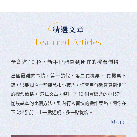
精選文章
Featured Articles
學會這 10 招，新手也能買到便宜的機票價格
󠀠出國最難的事情，第一請假，第二買機票。 󠀠買機票不
難，只要知道一些觀念和小技巧，你會更有機會買到便宜
的機票價格。 這篇文章，整理了 10 個買機票的小技巧，
從最基本的比價方法，到內行人習慣的操作策略，讓你在
下次出發前，少一點遲疑，多一點從容。