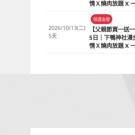
情Ｘ燒肉放題 X 
保證出發
2026/10/13(二)
【父親節買一送一
5
天
5日｜下鴨神社漫步
情Ｘ燒肉放題 X 