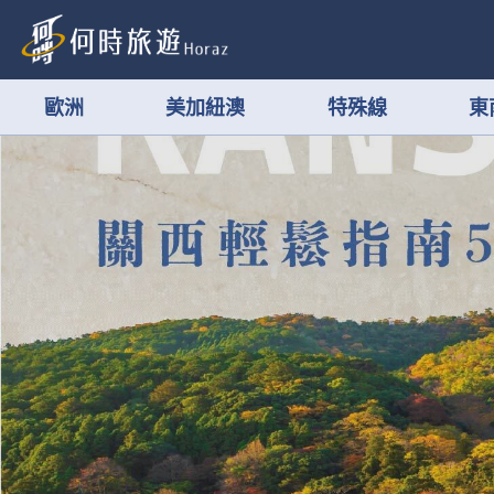
歐洲
美加紐澳
特殊線
東