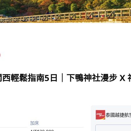
西輕鬆指南5日｜下鴨神社漫步 X
泰國越捷航
加床