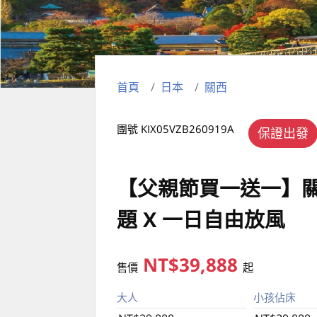
首頁
日本
關西
團號 KIX05VZB260919A
保證出發
【父親節買一送一】關
題 X 一日自由放風
NT$39,888
售價
起
大人
小孩佔床