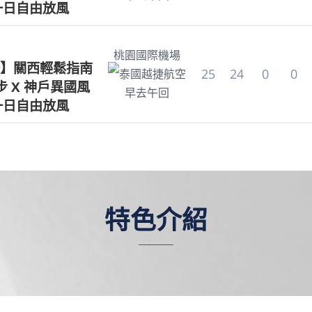
一日自由放風
桃園國際機場
】關西輕鬆指南
25
24
0
0
泰國越捷航空
 X 神戶異國風
早去午回
一日自由放風
特色介紹