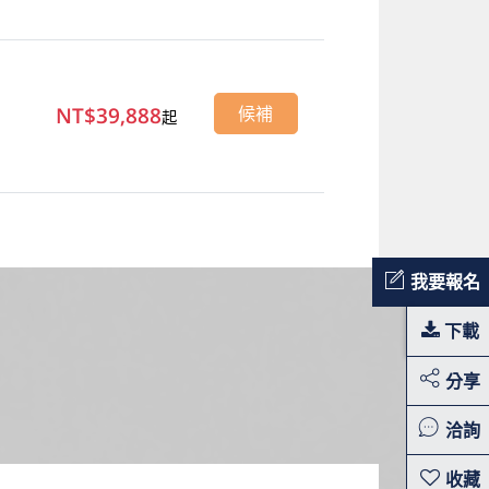
NT$39,888
候補
起
我要報名
下載
分享
洽詢