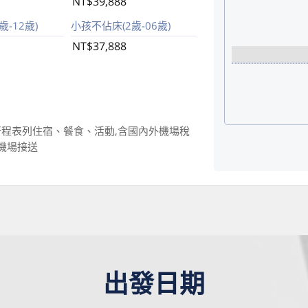
NT$39,888
-12歲)
小孩不佔床(2歲-06歲)
NT$37,888
程表列住宿、餐食、活動,含國內外機場稅
機場接送
出發日期