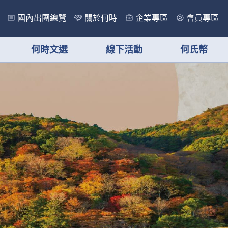
國內出團總覽
關於何時
企業專區
會員專區
何時文選
線下活動
何氏幣