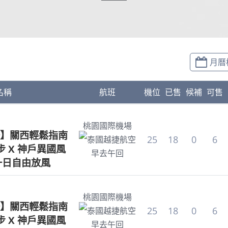
月曆
名稱
航班
機位
已售
候補
可售
桃園國際機場
】關西輕鬆指南
25
18
0
6
泰國越捷航空
 X 神戶異國風
早去午回
一日自由放風
桃園國際機場
】關西輕鬆指南
25
18
0
6
泰國越捷航空
 X 神戶異國風
早去午回