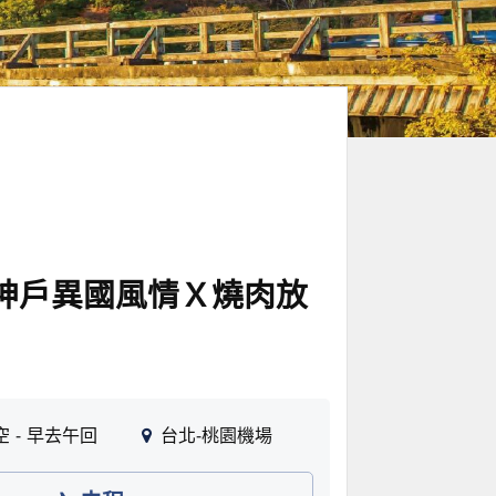
 神戶異國風情Ｘ燒肉放
空
早去午回
台北-桃園機場