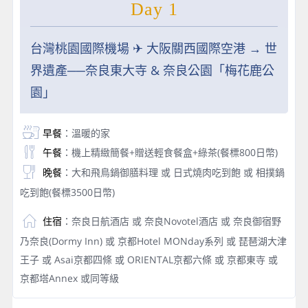
Day 1
台灣桃園國際機場 ✈︎ 大阪關西國際空港 → 世
界遺產──奈良東大寺 & 奈良公園「梅花鹿公
園」
早餐
：溫暖的家
午餐
：機上精緻簡餐+贈送輕食餐盒+綠茶(餐標800日幣)
晚餐
：大和飛鳥鍋御膳料理 或 日式燒肉吃到飽 或 相撲鍋
吃到飽(餐標3500日幣)
住宿
：奈良日航酒店 或 奈良Novotel酒店 或 奈良御宿野
乃奈良(Dormy Inn) 或 京都Hotel MONday系列 或 琵琶湖大津
王子 或 Asai京都四條 或 ORIENTAL京都六條 或 京都東寺 或
京都塔Annex 或同等級