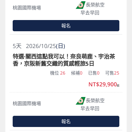
長榮航空
桃園國際機場
早去早回
報名
5
天
2026/10/25
(日)
特選·關西這點我可以！奈良萌鹿、宇治茶
香，京阪新舊交織的質感輕旅5日
機位
26
候補
0
已售
0
可售
25
NT$29,900
起
長榮航空
桃園國際機場
早去早回
報名