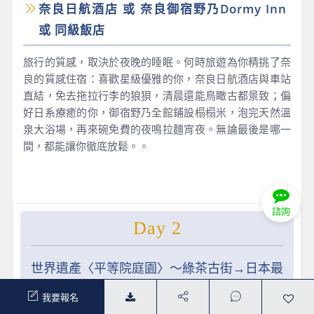
奈良日航酒店 或 奈良御宿野乃Dormy Inn
或 同級飯店
旅行的質感，取決於夜晚的睡眠。何時旅遊為你精挑了奈
良的質感住宿：喜歡星級優雅的你，奈良日航酒店與車站
直結，免去拖拉行李的狼狽，清晨還能鳥瞰古都景致；偏
好日系療癒的你，御宿野乃全館鋪設榻榻米，泡完天然溫
泉大浴場，再來碗免費的夜鳴拉麵宵夜。無論最後是哪一
間，都能讓你徹底放鬆。。
諮詢
Day 2
世界遺產〈平等院庭園〉～綠茶古街→日本最
古老神社〈宇治上神社〉→ 千本鳥居〈伏見
我要報名
稻荷大社〉→〈心齋橋〉