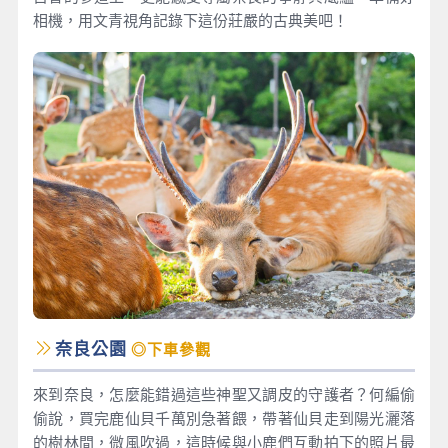
相機，用文青視角記錄下這份莊嚴的古典美吧！
奈良公園
◎下車參觀
來到奈良，怎麼能錯過這些神聖又調皮的守護者？何編偷
偷說，買完鹿仙貝千萬別急著餵，帶著仙貝走到陽光灑落
的樹林間，微風吹過，這時候與小鹿們互動拍下的照片最