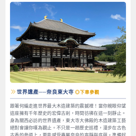
世界遺產──奈良東大寺
◎下車參觀
跟著何編走進世界最大木造建築的震撼裡！當你親眼仰望
這座擁有千年歷史的宏偉古剎，時間彷彿在這一刻靜止。
身為關西必訪的世界遺產，東大寺大佛殿的木造建築工藝
絕對會讓你嘆為觀止。不只是一趟歷史巡禮，漫步在古色
古香的參道上，更能感受專屬奈良的寧靜與底蘊。準備好