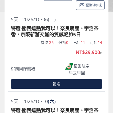
價格模式
5
天
2026/10/06(二)
特選·關西這點我可以！奈良萌鹿、宇治茶
香，京阪新舊交織的質感輕旅5日
機位
26
候補
0
已售
11
可售
14
NT$29,900
起
長榮航空
桃園國際機場
早去早回
報名
5
天
2026/10/10
(六)
特選·關西這點我可以！奈良萌鹿、宇治茶