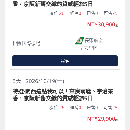
香，京阪新舊交織的質感輕旅5日
機位
26
候補
0
已售
0
可售
25
NT$30,900
起
長榮航空
桃園國際機場
早去早回
報名
5
天
2026/10/19(一)
特選·關西這點我可以！奈良萌鹿、宇治茶
香，京阪新舊交織的質感輕旅5日
機位
26
候補
0
已售
0
可售
25
NT$29,900
起