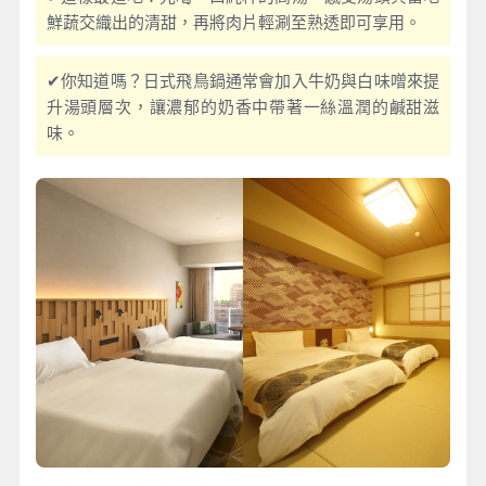
鮮蔬交織出的清甜，再將肉片輕涮至熟透即可享用。
✔你知道嗎？日式飛鳥鍋通常會加入牛奶與白味噌來提
升湯頭層次，讓濃郁的奶香中帶著一絲溫潤的鹹甜滋
味。