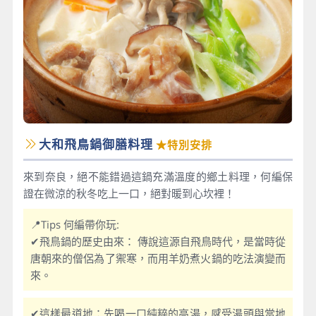
大和飛鳥鍋御膳料理
★特別安排
來到奈良，絕不能錯過這鍋充滿溫度的鄉土料理，何編保
證在微涼的秋冬吃上一口，絕對暖到心坎裡！
📍Tips 何編帶你玩:
✔飛鳥鍋的歷史由來： 傳說這源自飛鳥時代，是當時從
唐朝來的僧侶為了禦寒，而用羊奶煮火鍋的吃法演變而
來。
✔這樣最道地：先喝一口純粹的高湯，感受湯頭與當地