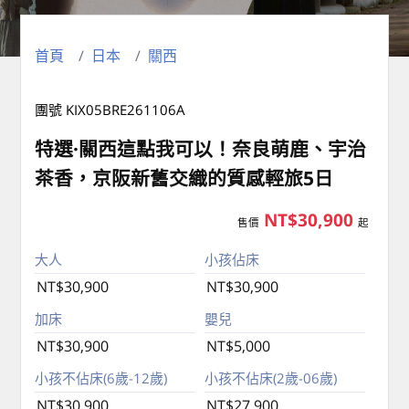
首頁
日本
關西
團號 KIX05BRE261106A
特選·關西這點我可以！奈良萌鹿、宇治
茶香，京阪新舊交織的質感輕旅5日
NT$30,900
售價
起
大人
小孩佔床
NT$30,900
NT$30,900
加床
嬰兒
NT$30,900
NT$5,000
小孩不佔床(6歲-12歲)
小孩不佔床(2歲-06歲)
NT$30,900
NT$27,900