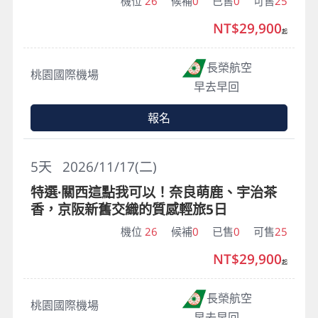
機位
26
候補
0
已售
0
可售
25
NT$29,900
起
長榮航空
桃園國際機場
早去早回
報名
5
天
2026/11/17(二)
特選·關西這點我可以！奈良萌鹿、宇治茶
香，京阪新舊交織的質感輕旅5日
機位
26
候補
0
已售
0
可售
25
NT$29,900
起
長榮航空
桃園國際機場
早去早回