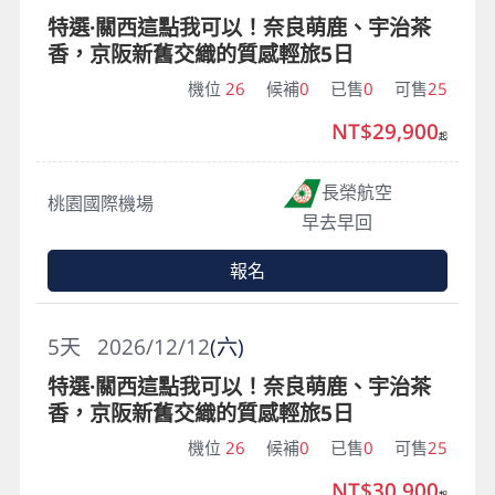
特選·關西這點我可以！奈良萌鹿、宇治茶
香，京阪新舊交織的質感輕旅5日
機位
26
候補
0
已售
0
可售
25
NT$29,900
起
長榮航空
桃園國際機場
早去早回
報名
5
天
2026/12/12
(六)
特選·關西這點我可以！奈良萌鹿、宇治茶
香，京阪新舊交織的質感輕旅5日
機位
26
候補
0
已售
0
可售
25
NT$30,900
起