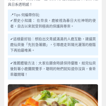
具日系透明感！
📍Tips 何編帶你玩:
✔歷史小知識： 在奈良，鹿被視為春日大社神明的使
者，自古以來就受到極高的保護與尊崇。
✔這樣最好拍：想拍出文青感滿滿的人鹿互動，建議買
鹿仙貝後「先別急著餵」，引導鹿走到陽光灑落的樹蔭
下再拍最唯美。
✔推薦體驗方法：大家在餵食時請保持優雅，給完仙貝
後對著小鹿攤開雙手，聰明的牠們就知道你沒貨，會乖
乖離開囉！