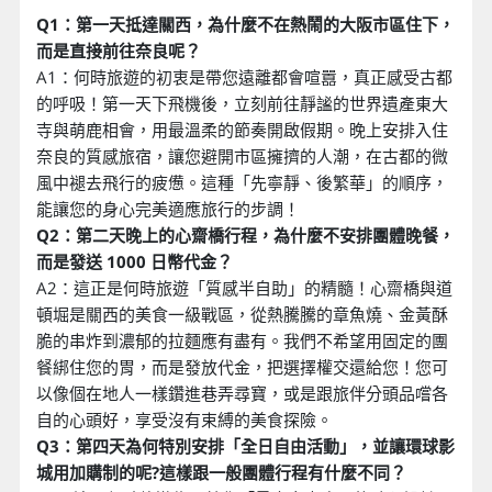
Q1：第一天抵達關西，為什麼不在熱鬧的大阪市區住下，
而是直接前往奈良呢？
A1：何時旅遊的初衷是帶您遠離都會喧囂，真正感受古都
的呼吸！第一天下飛機後，立刻前往靜謐的世界遺產東大
寺與萌鹿相會，用最溫柔的節奏開啟假期。晚上安排入住
奈良的質感旅宿，讓您避開市區擁擠的人潮，在古都的微
風中褪去飛行的疲憊。這種「先寧靜、後繁華」的順序，
能讓您的身心完美適應旅行的步調！
Q2：第二天晚上的心齋橋行程，為什麼不安排團體晚餐，
而是發送 1000 日幣代金？
A2：這正是何時旅遊「質感半自助」的精髓！心齋橋與道
頓堀是關西的美食一級戰區，從熱騰騰的章魚燒、金黃酥
脆的串炸到濃郁的拉麵應有盡有。我們不希望用固定的團
餐綁住您的胃，而是發放代金，把選擇權交還給您！您可
以像個在地人一樣鑽進巷弄尋寶，或是跟旅伴分頭品嚐各
自的心頭好，享受沒有束縛的美食探險。
Q3：第四天為何特別安排「全日自由活動」，並讓環球影
城用加購制的呢?這樣跟一般團體行程有什麼不同？