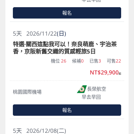
報名
5
天
2026/11/22
(日)
特選·關西這點我可以！奈良萌鹿、宇治茶
香，京阪新舊交織的質感輕旅5日
機位
26
候補
0
已售
3
可售
22
NT$29,900
起
長榮航空
桃園國際機場
早去早回
報名
5
天
2026/12/08(二)