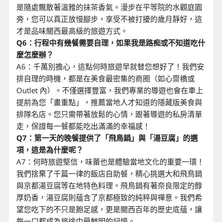
是隨處飄散著溫雅的抹茶香氣。漫步在平等院的水觀庭園
旁，您可以真正放慢腳步，享受不被打擾的歲月靜好，這
才是品味關西最高級的旅遊方式。
Q6：行程中有幾餐需要自理，如果我是路痴或不知道吃什
麼怎麼辦？
A6：千萬別擔心，這點何時旅遊早就替您想好了！我們安
排自理的時機，都是在美食最密集的商圈（如心齋橋或
Outlet 內）。不僅選擇豐富，我們專業的導遊也會在車上
提前為您「畫重點」，推薦當地人才知道的隱藏版美食與
排隊名店。您只需帶著放鬆的心情，跟著導遊的私房清單
走，保證每一餐都能吃出滿滿的幸福感！
Q7：第一天的晚餐提供了「飛鳥鍋」與「湯豆腐」的選
項，這是為什麼呢？
A7：何時旅遊堅信，味蕾也是體驗當地文化的重要一環！
我們捨棄了千篇一律的飯店自助餐，精心挑選大和飛鳥鍋
與京都湯豆腐等在地特色料理。飛鳥鍋有著奈良限定的醇
厚奶香，湯豆腐則蘊含了京都極致的純粹與禪意。我們希
望您吃下的不只是飽足感，更是關西百年的歷史底蘊，讓
每一口都成為旅途中最鮮明的記憶。