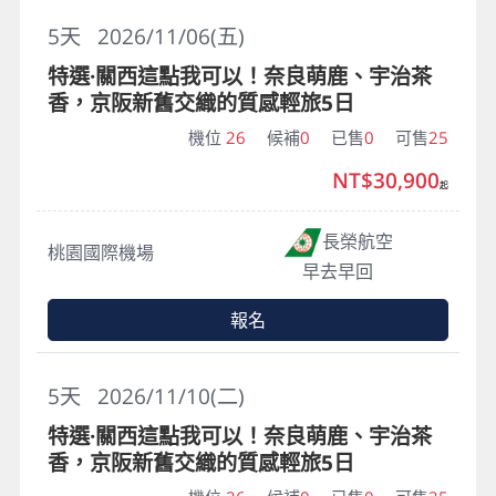
5
天
2026/11/06(五)
特選·關西這點我可以！奈良萌鹿、宇治茶
香，京阪新舊交織的質感輕旅5日
機位
26
候補
0
已售
0
可售
25
NT$30,900
起
長榮航空
桃園國際機場
早去早回
報名
5
天
2026/11/10(二)
特選·關西這點我可以！奈良萌鹿、宇治茶
香，京阪新舊交織的質感輕旅5日