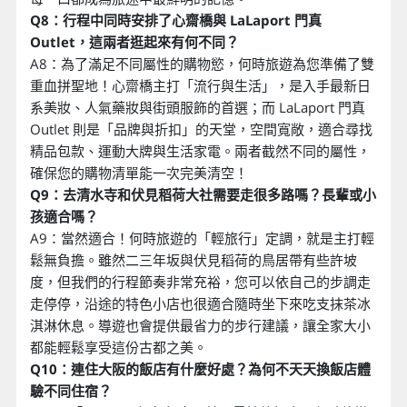
Q8：行程中同時安排了心齋橋與 LaLaport 門真
Outlet，這兩者逛起來有何不同？
A8：為了滿足不同屬性的購物慾，何時旅遊為您準備了雙
重血拼聖地！心齋橋主打「流行與生活」，是入手最新日
系美妝、人氣藥妝與街頭服飾的首選；而 LaLaport 門真
Outlet 則是「品牌與折扣」的天堂，空間寬敞，適合尋找
精品包款、運動大牌與生活家電。兩者截然不同的屬性，
確保您的購物清單能一次完美清空！
Q9：去清水寺和伏見稻荷大社需要走很多路嗎？長輩或小
孩適合嗎？
A9：當然適合！何時旅遊的「輕旅行」定調，就是主打輕
鬆無負擔。雖然二三年坂與伏見稻荷的鳥居帶有些許坡
度，但我們的行程節奏非常充裕，您可以依自己的步調走
走停停，沿途的特色小店也很適合隨時坐下來吃支抹茶冰
淇淋休息。導遊也會提供最省力的步行建議，讓全家大小
都能輕鬆享受這份古都之美。
Q10：連住大阪的飯店有什麼好處？為何不天天換飯店體
驗不同住宿？