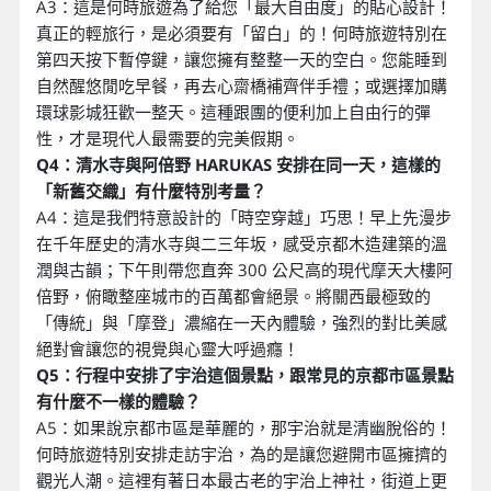
A3：這是何時旅遊為了給您「最大自由度」的貼心設計！
真正的輕旅行，是必須要有「留白」的！何時旅遊特別在
第四天按下暫停鍵，讓您擁有整整一天的空白。您能睡到
自然醒悠閒吃早餐，再去心齋橋補齊伴手禮；或選擇加購
環球影城狂歡一整天。這種跟團的便利加上自由行的彈
性，才是現代人最需要的完美假期。
Q4：清水寺與阿倍野 HARUKAS 安排在同一天，這樣的
「新舊交織」有什麼特別考量？
A4：這是我們特意設計的「時空穿越」巧思！早上先漫步
在千年歷史的清水寺與二三年坂，感受京都木造建築的溫
潤與古韻；下午則帶您直奔 300 公尺高的現代摩天大樓阿
倍野，俯瞰整座城市的百萬都會絕景。將關西最極致的
「傳統」與「摩登」濃縮在一天內體驗，強烈的對比美感
絕對會讓您的視覺與心靈大呼過癮！
Q5：行程中安排了宇治這個景點，跟常見的京都市區景點
有什麼不一樣的體驗？
A5：如果說京都市區是華麗的，那宇治就是清幽脫俗的！
何時旅遊特別安排走訪宇治，為的是讓您避開市區擁擠的
觀光人潮。這裡有著日本最古老的宇治上神社，街道上更