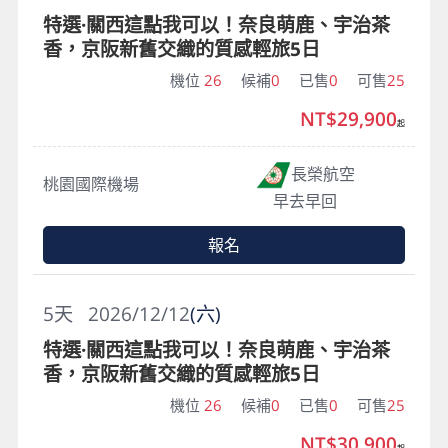
特選·關西這點我可以！奈良萌鹿、宇治茶
香，京阪新舊交織的質感輕旅5日
機位
26
候補
0
已售
0
可售
25
NT$29,900
起
長榮航空
桃園國際機場
早去早回
報名
5
天
2026/12/12
(六)
特選·關西這點我可以！奈良萌鹿、宇治茶
香，京阪新舊交織的質感輕旅5日
機位
26
候補
0
已售
0
可售
25
NT$30,900
起