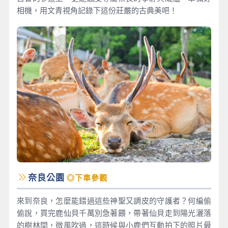
相機，用文青視角記錄下這份莊嚴的古典美吧！
奈良公園
◎下車參觀
來到奈良，怎麼能錯過這些神聖又調皮的守護者？何編偷
偷說，買完鹿仙貝千萬別急著餵，帶著仙貝走到陽光灑落
的樹林間，微風吹過，這時候與小鹿們互動拍下的照片最