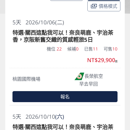
價格模式
5
天
2026/10/06(二)
特選·關西這點我可以！奈良萌鹿、宇治茶
香，京阪新舊交織的質感輕旅5日
機位
22
候補
0
已售
11
可售
10
NT$29,900
起
長榮航空
桃園國際機場
早去早回
報名
5
天
2026/10/10
(六)
特選·關西這點我可以！奈良萌鹿、宇治茶