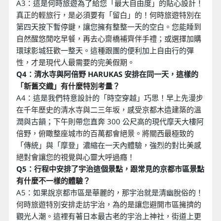
A3：這是何時旅遊為了給您「最大自由度」的貼心設計！
真正的輕旅行，是必須要有「留白」的！何時旅遊特別在
第四天按下暫停鍵，讓您擁有整整一天的空白。您能睡到
自然醒悠閒吃早餐，再去心齋橋補齊伴手禮；或選擇加購
環球影城狂歡一整天。這種跟團的便利加上自由行的彈
性，才是現代人最需要的完美假期。
Q4：清水寺與阿倍野 HARUKAS 安排在同一天，這樣的
「新舊交織」有什麼特別考量？
A4：這是我們特意設計的「時空穿越」巧思！早上先漫步
在千年歷史的清水寺與二三年坂，感受京都木造建築的溫
潤與古韻；下午則帶您直奔 300 公尺高的現代摩天大樓阿
倍野，俯瞰整座城市的百萬都會絕景。將關西最極致的
「傳統」與「摩登」濃縮在一天內體驗，強烈的對比美感
絕對會讓您的視覺與心靈大呼過癮！
Q5：行程中安排了宇治這個景點，跟常見的京都市區景點
有什麼不一樣的體驗？
A5：如果說京都市區是華麗的，那宇治就是清幽脫俗的！
何時旅遊特別安排走訪宇治，為的是讓您避開市區擁擠的
觀光人潮。這裡有著日本最古老的宇治上神社，街道上更