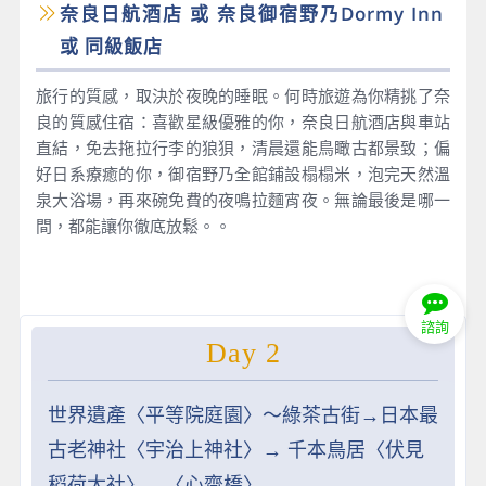
奈良日航酒店 或 奈良御宿野乃Dormy Inn
或 同級飯店
旅行的質感，取決於夜晚的睡眠。何時旅遊為你精挑了奈
良的質感住宿：喜歡星級優雅的你，奈良日航酒店與車站
直結，免去拖拉行李的狼狽，清晨還能鳥瞰古都景致；偏
好日系療癒的你，御宿野乃全館鋪設榻榻米，泡完天然溫
泉大浴場，再來碗免費的夜鳴拉麵宵夜。無論最後是哪一
間，都能讓你徹底放鬆。。
諮詢
Day 2
世界遺產〈平等院庭園〉～綠茶古街→日本最
古老神社〈宇治上神社〉→ 千本鳥居〈伏見
稻荷大社〉→〈心齋橋〉