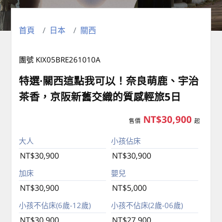
首頁
日本
關西
團號 KIX05BRE261010A
特選·關西這點我可以！奈良萌鹿、宇治
茶香，京阪新舊交織的質感輕旅5日
NT$30,900
售價
起
大人
小孩佔床
NT$30,900
NT$30,900
加床
嬰兒
NT$30,900
NT$5,000
小孩不佔床(6歲-12歲)
小孩不佔床(2歲-06歲)
NT$30,900
NT$27,900