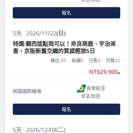
報名
5
天
2026/11/22
(日)
特選·關西這點我可以！奈良萌鹿、宇治茶
香，京阪新舊交織的質感輕旅5日
機位
26
候補
0
已售
3
可售
22
NT$29,900
起
長榮航空
桃園國際機場
早去早回
報名
5
天
2026/12/08(二)