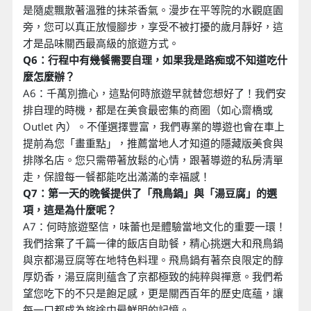
是隨處飄散著溫雅的抹茶香氣。漫步在平等院的水觀庭園
旁，您可以真正放慢腳步，享受不被打擾的歲月靜好，這
才是品味關西最高級的旅遊方式。
Q6：行程中有幾餐需要自理，如果我是路痴或不知道吃什
麼怎麼辦？
A6：千萬別擔心，這點何時旅遊早就替您想好了！我們安
排自理的時機，都是在美食最密集的商圈（如心齋橋或
Outlet 內）。不僅選擇豐富，我們專業的導遊也會在車上
提前為您「畫重點」，推薦當地人才知道的隱藏版美食與
排隊名店。您只需帶著放鬆的心情，跟著導遊的私房清單
走，保證每一餐都能吃出滿滿的幸福感！
Q7：第一天的晚餐提供了「飛鳥鍋」與「湯豆腐」的選
項，這是為什麼呢？
A7：何時旅遊堅信，味蕾也是體驗當地文化的重要一環！
我們捨棄了千篇一律的飯店自助餐，精心挑選大和飛鳥鍋
與京都湯豆腐等在地特色料理。飛鳥鍋有著奈良限定的醇
厚奶香，湯豆腐則蘊含了京都極致的純粹與禪意。我們希
望您吃下的不只是飽足感，更是關西百年的歷史底蘊，讓
每一口都成為旅途中最鮮明的記憶。