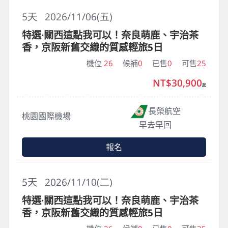
5
天
2026/11/06(五)
特選·關西這點我可以！奈良萌鹿、宇治茶
香，京阪新舊交織的質感輕旅5日
機位
26
候補
0
已售
0
可售
25
NT$30,900
起
長榮航空
桃園國際機場
早去早回
報名
5
天
2026/11/10(二)
特選·關西這點我可以！奈良萌鹿、宇治茶
香，京阪新舊交織的質感輕旅5日