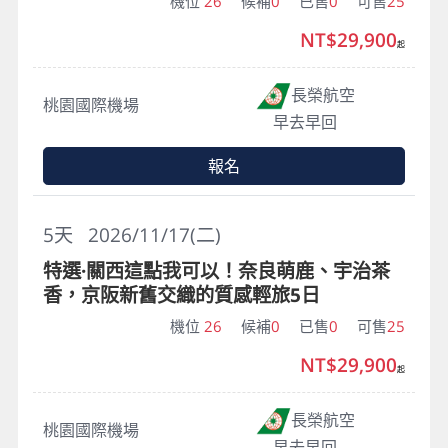
機位
26
候補
0
已售
0
可售
25
NT$29,900
起
長榮航空
桃園國際機場
早去早回
報名
5
天
2026/11/17(二)
特選·關西這點我可以！奈良萌鹿、宇治茶
香，京阪新舊交織的質感輕旅5日
機位
26
候補
0
已售
0
可售
25
NT$29,900
起
長榮航空
桃園國際機場
早去早回