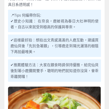
具日系透明感！
📍Tips 何編帶你玩:
✔歷史小知識： 在奈良，鹿被視為春日大社神明的使
者，自古以來就受到極高的保護與尊崇。
✔這樣最好拍：想拍出文青感滿滿的人鹿互動，建議買
鹿仙貝後「先別急著餵」，引導鹿走到陽光灑落的樹蔭
下再拍最唯美。
✔推薦體驗方法：大家在餵食時請保持優雅，給完仙貝
後對著小鹿攤開雙手，聰明的牠們就知道你沒貨，會乖
乖離開囉！