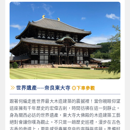
世界遺產──奈良東大寺
◎下車參觀
跟著何編走進世界最大木造建築的震撼裡！當你親眼仰望
這座擁有千年歷史的宏偉古剎，時間彷彿在這一刻靜止。
身為關西必訪的世界遺產，東大寺大佛殿的木造建築工藝
絕對會讓你嘆為觀止。不只是一趟歷史巡禮，漫步在古色
古香的參道上，更能感受專屬奈良的寧靜與底蘊。準備好