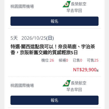
長榮航空
桃園國際機場
早去早回
報名
5
天
2026/10/25
(日)
特選·關西這點我可以！奈良萌鹿、宇治茶
香，京阪新舊交織的質感輕旅5日
機位
26
候補
0
已售
0
可售
25
NT$29,900
起
長榮航空
桃園國際機場
早去早回
報名