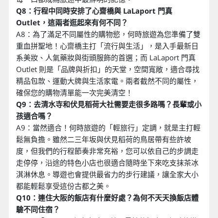
Q8：行程中同時安排了心齋橋與 LaLaport 門真
Outlet，這兩者逛起來有何不同？
A8：為了滿足不同屬性的購物慾，何時旅遊為您準備了雙
重血拼聖地！心齋橋主打「流行與生活」，是入手最新日
系美妝、人氣藥妝與街頭服飾的首選；而 LaLaport 門真
Outlet 則是「品牌與折扣」的天堂，空間寬敞，適合尋找
精品包款、運動大牌與生活家電。兩者截然不同的屬性，
確保您的購物清單能一次完美清空！
Q9：去清水寺和伏見稻荷大社需要走很多路嗎？長輩或小
孩適合嗎？
A9：當然適合！何時旅遊的「輕旅行」定調，就是主打輕
鬆無負擔。雖然二三年坂與伏見稻荷的鳥居帶有些許坡
度，但我們的行程節奏非常充裕，您可以依自己的步調走
走停停，沿途的特色小店也很適合隨時坐下來吃支抹茶冰
淇淋休息。導遊也會提供最省力的步行建議，讓全家大小
都能輕鬆享受這份古都之美。
Q10：連住大阪的飯店有什麼好處？為何不天天換飯店體
驗不同住宿？