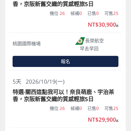
香，京阪新舊交織的質感輕旅5日
機位
26
候補
0
已售
0
可售
25
NT$30,900
起
長榮航空
桃園國際機場
早去早回
報名
5
天
2026/10/19(一)
特選·關西這點我可以！奈良萌鹿、宇治茶
香，京阪新舊交織的質感輕旅5日
機位
26
候補
0
已售
0
可售
25
NT$29,900
起