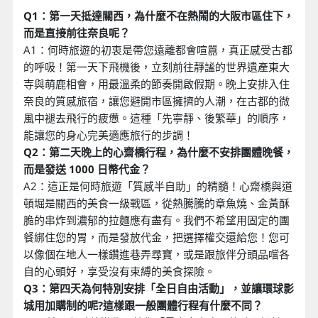
Q1：第一天抵達關西，為什麼不在熱鬧的大阪市區住下，
而是直接前往奈良呢？
A1：何時旅遊的初衷是帶您遠離都會喧囂，真正感受古都
的呼吸！第一天下飛機後，立刻前往靜謐的世界遺產東大
寺與萌鹿相會，用最溫柔的節奏開啟假期。晚上安排入住
奈良的質感旅宿，讓您避開市區擁擠的人潮，在古都的微
風中褪去飛行的疲憊。這種「先寧靜、後繁華」的順序，
能讓您的身心完美適應旅行的步調！
Q2：第二天晚上的心齋橋行程，為什麼不安排團體晚餐，
而是發送 1000 日幣代金？
A2：這正是何時旅遊「質感半自助」的精髓！心齋橋與道
頓堀是關西的美食一級戰區，從熱騰騰的章魚燒、金黃酥
脆的串炸到濃郁的拉麵應有盡有。我們不希望用固定的團
餐綁住您的胃，而是發放代金，把選擇權交還給您！您可
以像個在地人一樣鑽進巷弄尋寶，或是跟旅伴分頭品嚐各
自的心頭好，享受沒有束縛的美食探險。
Q3：第四天為何特別安排「全日自由活動」，並讓環球影
城用加購制的呢?這樣跟一般團體行程有什麼不同？