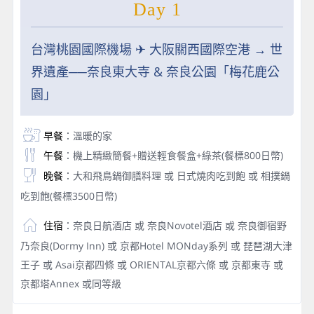
Day 1
台灣桃園國際機場 ✈︎ 大阪關西國際空港 → 世
界遺產──奈良東大寺 & 奈良公園「梅花鹿公
園」
早餐
：溫暖的家
午餐
：機上精緻簡餐+贈送輕食餐盒+綠茶(餐標800日幣)
晚餐
：大和飛鳥鍋御膳料理 或 日式燒肉吃到飽 或 相撲鍋
吃到飽(餐標3500日幣)
住宿
：奈良日航酒店 或 奈良Novotel酒店 或 奈良御宿野
乃奈良(Dormy Inn) 或 京都Hotel MONday系列 或 琵琶湖大津
王子 或 Asai京都四條 或 ORIENTAL京都六條 或 京都東寺 或
京都塔Annex 或同等級