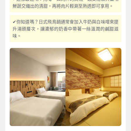
鮮蔬交織出的清甜，再將肉片輕涮至熟透即可享用。
✔你知道嗎？日式飛鳥鍋通常會加入牛奶與白味噌來提
升湯頭層次，讓濃郁的奶香中帶著一絲溫潤的鹹甜滋
味。