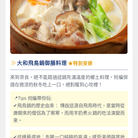
大和飛鳥鍋御膳料理
★特別安排
來到奈良，絕不能錯過這鍋充滿溫度的鄉土料理，何編保
證在微涼的秋冬吃上一口，絕對暖到心坎裡！
📍Tips 何編帶你玩:
✔飛鳥鍋的歷史由來： 傳說這源自飛鳥時代，是當時從
唐朝來的僧侶為了禦寒，而用羊奶煮火鍋的吃法演變而
來。
✔這樣最道地：先喝一口純粹的高湯，感受湯頭與當地