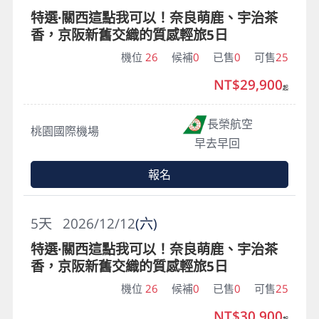
特選·關西這點我可以！奈良萌鹿、宇治茶
香，京阪新舊交織的質感輕旅5日
機位
26
候補
0
已售
0
可售
25
NT$29,900
起
長榮航空
桃園國際機場
早去早回
報名
5
天
2026/12/12
(六)
特選·關西這點我可以！奈良萌鹿、宇治茶
香，京阪新舊交織的質感輕旅5日
機位
26
候補
0
已售
0
可售
25
NT$30,900
起