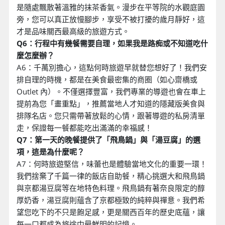
是隨處飄散著溫雅的抹茶香氣。漫步在平等院的水觀庭園
旁，您可以真正放慢腳步，享受不被打擾的歲月靜好，這
才是品味關西最高級的旅遊方式。
Q6：行程中有幾餐需要自理，如果我是路痴或不知道吃什
麼怎麼辦？
A6：千萬別擔心，這點何時旅遊早就替您想好了！我們安
排自理的時機，都是在美食最密集的商圈（如心齋橋或
Outlet 內）。不僅選擇豐富，我們專業的導遊也會在車上
提前為您「畫重點」，推薦當地人才知道的隱藏版美食與
排隊名店。您只需帶著放鬆的心情，跟著導遊的私房清單
走，保證每一餐都能吃出滿滿的幸福感！
Q7：第一天的晚餐提供了「飛鳥鍋」與「湯豆腐」的選
項，這是為什麼呢？
A7：何時旅遊堅信，味蕾也是體驗當地文化的重要一環！
我們捨棄了千篇一律的飯店自助餐，精心挑選大和飛鳥鍋
與京都湯豆腐等在地特色料理。飛鳥鍋有著奈良限定的醇
厚奶香，湯豆腐則蘊含了京都極致的純粹與禪意。我們希
望您吃下的不只是飽足感，更是關西百年的歷史底蘊，讓
每一口都成為旅途中最鮮明的記憶。