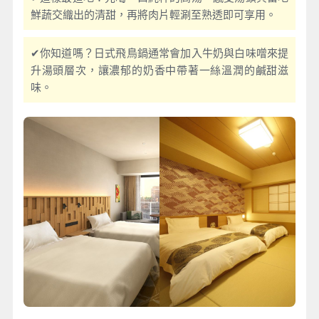
鮮蔬交織出的清甜，再將肉片輕涮至熟透即可享用。
✔你知道嗎？日式飛鳥鍋通常會加入牛奶與白味噌來提
升湯頭層次，讓濃郁的奶香中帶著一絲溫潤的鹹甜滋
味。