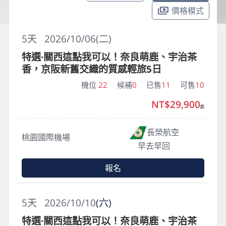
價格模式
5
天
2026/10/06(二)
特選·關西這點我可以！奈良萌鹿、宇治茶
香，京阪新舊交織的質感輕旅5日
機位
22
候補
0
已售
11
可售
10
NT$29,900
起
長榮航空
桃園國際機場
早去早回
報名
5
天
2026/10/10
(六)
特選·關西這點我可以！奈良萌鹿、宇治茶