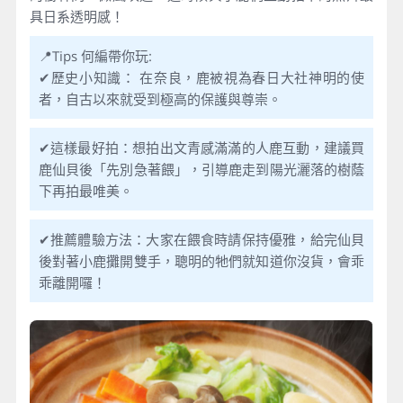
具日系透明感！
📍Tips 何編帶你玩:
✔歷史小知識： 在奈良，鹿被視為春日大社神明的使
者，自古以來就受到極高的保護與尊崇。
✔這樣最好拍：想拍出文青感滿滿的人鹿互動，建議買
鹿仙貝後「先別急著餵」，引導鹿走到陽光灑落的樹蔭
下再拍最唯美。
✔推薦體驗方法：大家在餵食時請保持優雅，給完仙貝
後對著小鹿攤開雙手，聰明的牠們就知道你沒貨，會乖
乖離開囉！