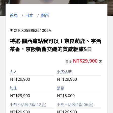
首頁
日本
關西
團號 KIX05BRE261006A
特選·關西這點我可以！奈良萌鹿、宇治
茶香，京阪新舊交織的質感輕旅5日
NT$29,900
售價
起
大人
小孩佔床
NT$29,900
NT$29,900
加床
嬰兒
NT$29,900
NT$5,000
小孩不佔床(6歲-12歲)
小孩不佔床(2歲-06歲)
NT$29,900
NT$26,900