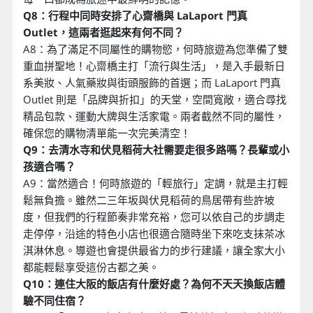
Q8：行程中同時安排了心齋橋與 LaLaport 門真
Outlet，這兩者逛起來有何不同？
A8：為了滿足不同屬性的購物慾，何時旅遊為您準備了雙
重血拼聖地！心齋橋主打「流行與生活」，是入手最新日
系美妝、人氣藥妝與街頭服飾的首選；而 LaLaport 門真
Outlet 則是「品牌與折扣」的天堂，空間寬敞，適合尋找
精品包款、運動大牌與生活家電。兩者截然不同的屬性，
確保您的購物清單能一次完美清空！
Q9：去清水寺和伏見稻荷大社需要走很多路嗎？長輩或小
孩適合嗎？
A9：當然適合！何時旅遊的「輕旅行」定調，就是主打輕
鬆無負擔。雖然二三年坂與伏見稻荷的鳥居帶有些許坡
度，但我們的行程節奏非常充裕，您可以依自己的步調走
走停停，沿途的特色小店也很適合隨時坐下來吃支抹茶冰
淇淋休息。導遊也會提供最省力的步行建議，讓全家大小
都能輕鬆享受這份古都之美。
Q10：連住大阪的飯店有什麼好處？為何不天天換飯店體
驗不同住宿？