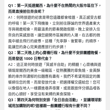
Q1：第一天抵達關西，為什麼不在熱鬧的大阪市區住下，
而是直接前往奈良呢？
A1：何時旅遊的初衷是帶您遠離都會喧囂，真正感受古都
的呼吸！第一天下飛機後，立刻前往靜謐的世界遺產東大
寺與萌鹿相會，用最溫柔的節奏開啟假期。晚上安排入住
奈良的質感旅宿，讓您避開市區擁擠的人潮，在古都的微
風中褪去飛行的疲憊。這種「先寧靜、後繁華」的順序，
能讓您的身心完美適應旅行的步調！
Q2：第二天晚上的心齋橋行程，為什麼不安排團體晚餐，
而是發送 1000 日幣代金？
A2：這正是何時旅遊「質感半自助」的精髓！心齋橋與道
頓堀是關西的美食一級戰區，從熱騰騰的章魚燒、金黃酥
脆的串炸到濃郁的拉麵應有盡有。我們不希望用固定的團
餐綁住您的胃，而是發放代金，把選擇權交還給您！您可
以像個在地人一樣鑽進巷弄尋寶，或是跟旅伴分頭品嚐各
自的心頭好，享受沒有束縛的美食探險。
Q3：第四天為何特別安排「全日自由活動」，並讓環球影
城用加購制的呢?這樣跟一般團體行程有什麼不同？