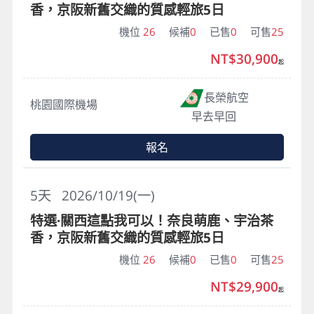
香，京阪新舊交織的質感輕旅5日
機位
26
候補
0
已售
0
可售
25
NT$30,900
起
長榮航空
桃園國際機場
早去早回
報名
5
天
2026/10/19(一)
特選·關西這點我可以！奈良萌鹿、宇治茶
香，京阪新舊交織的質感輕旅5日
機位
26
候補
0
已售
0
可售
25
NT$29,900
起