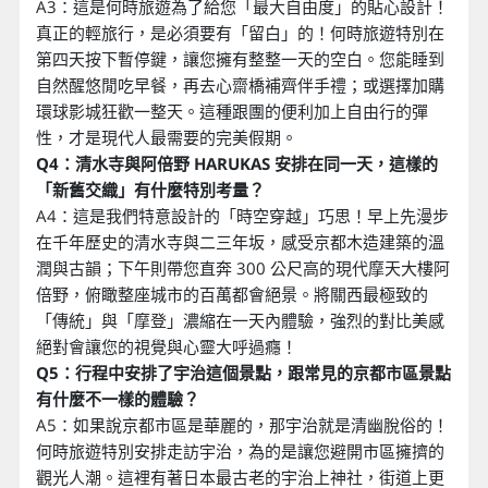
A3：這是何時旅遊為了給您「最大自由度」的貼心設計！
真正的輕旅行，是必須要有「留白」的！何時旅遊特別在
第四天按下暫停鍵，讓您擁有整整一天的空白。您能睡到
自然醒悠閒吃早餐，再去心齋橋補齊伴手禮；或選擇加購
環球影城狂歡一整天。這種跟團的便利加上自由行的彈
性，才是現代人最需要的完美假期。
Q4：清水寺與阿倍野 HARUKAS 安排在同一天，這樣的
「新舊交織」有什麼特別考量？
A4：這是我們特意設計的「時空穿越」巧思！早上先漫步
在千年歷史的清水寺與二三年坂，感受京都木造建築的溫
潤與古韻；下午則帶您直奔 300 公尺高的現代摩天大樓阿
倍野，俯瞰整座城市的百萬都會絕景。將關西最極致的
「傳統」與「摩登」濃縮在一天內體驗，強烈的對比美感
絕對會讓您的視覺與心靈大呼過癮！
Q5：行程中安排了宇治這個景點，跟常見的京都市區景點
有什麼不一樣的體驗？
A5：如果說京都市區是華麗的，那宇治就是清幽脫俗的！
何時旅遊特別安排走訪宇治，為的是讓您避開市區擁擠的
觀光人潮。這裡有著日本最古老的宇治上神社，街道上更