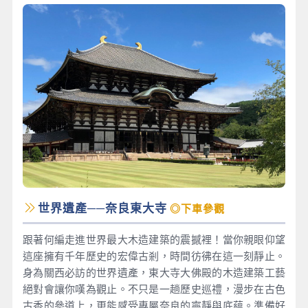
世界遺產──奈良東大寺
◎下車參觀
跟著何編走進世界最大木造建築的震撼裡！當你親眼仰望
這座擁有千年歷史的宏偉古剎，時間彷彿在這一刻靜止。
身為關西必訪的世界遺產，東大寺大佛殿的木造建築工藝
絕對會讓你嘆為觀止。不只是一趟歷史巡禮，漫步在古色
古香的參道上，更能感受專屬奈良的寧靜與底蘊。準備好