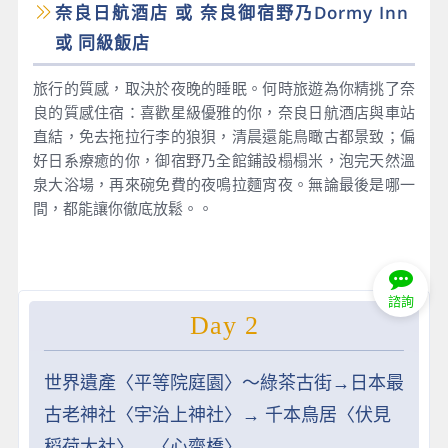
奈良日航酒店 或 奈良御宿野乃Dormy Inn
或 同級飯店
旅行的質感，取決於夜晚的睡眠。何時旅遊為你精挑了奈
良的質感住宿：喜歡星級優雅的你，奈良日航酒店與車站
直結，免去拖拉行李的狼狽，清晨還能鳥瞰古都景致；偏
好日系療癒的你，御宿野乃全館鋪設榻榻米，泡完天然溫
泉大浴場，再來碗免費的夜鳴拉麵宵夜。無論最後是哪一
間，都能讓你徹底放鬆。。
諮詢
Day 2
世界遺產〈平等院庭園〉～綠茶古街→日本最
古老神社〈宇治上神社〉→ 千本鳥居〈伏見
稻荷大社〉→〈心齋橋〉