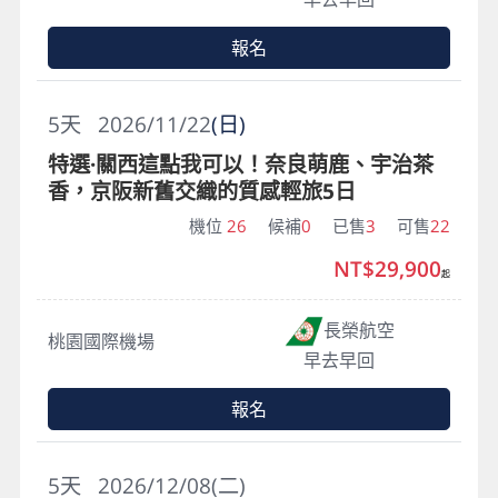
報名
5
天
2026/11/22
(日)
特選·關西這點我可以！奈良萌鹿、宇治茶
香，京阪新舊交織的質感輕旅5日
機位
26
候補
0
已售
3
可售
22
NT$29,900
起
長榮航空
桃園國際機場
早去早回
報名
5
天
2026/12/08(二)