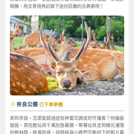
相機，用文青視角記錄下這份莊嚴的古典美吧！
奈良公園
◎下車參觀
來到奈良，怎麼能錯過這些神聖又調皮的守護者？何編偷
偷說，買完鹿仙貝千萬別急著餵，帶著仙貝走到陽光灑落
的樹林間，微風吹過，這時候與小鹿們互動拍下的照片最