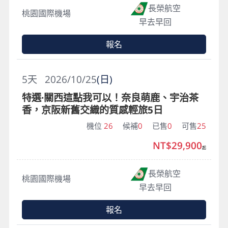
長榮航空
桃園國際機場
早去早回
報名
5
天
2026/10/25
(日)
特選·關西這點我可以！奈良萌鹿、宇治茶
香，京阪新舊交織的質感輕旅5日
機位
26
候補
0
已售
0
可售
25
NT$29,900
起
長榮航空
桃園國際機場
早去早回
報名