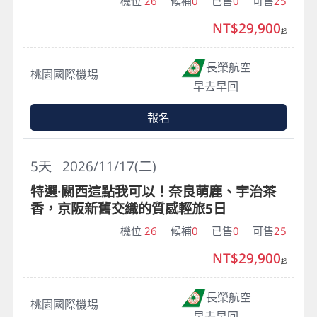
機位
26
候補
0
已售
0
可售
25
NT$29,900
起
長榮航空
桃園國際機場
早去早回
報名
5
天
2026/11/17(二)
特選·關西這點我可以！奈良萌鹿、宇治茶
香，京阪新舊交織的質感輕旅5日
機位
26
候補
0
已售
0
可售
25
NT$29,900
起
長榮航空
桃園國際機場
早去早回