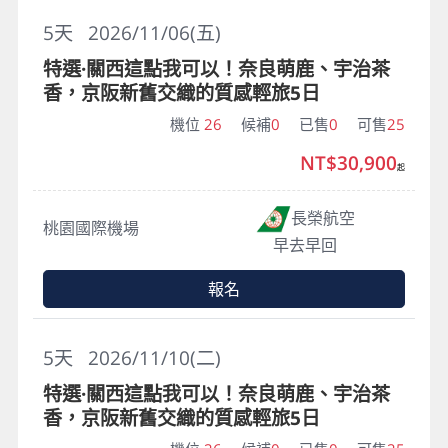
5
天
2026/11/06(五)
特選·關西這點我可以！奈良萌鹿、宇治茶
香，京阪新舊交織的質感輕旅5日
機位
26
候補
0
已售
0
可售
25
NT$30,900
起
長榮航空
桃園國際機場
早去早回
報名
5
天
2026/11/10(二)
特選·關西這點我可以！奈良萌鹿、宇治茶
香，京阪新舊交織的質感輕旅5日