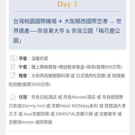
Day 1
台灣桃園國際機場 ✈︎ 大阪關西國際空港 → 世
界遺產──奈良東大寺 & 奈良公園「梅花鹿公
園」
早餐
：溫暖的家
午餐
：機上精緻簡餐+贈送輕食餐盒+綠茶(餐標800日幣)
晚餐
：大和飛鳥鍋御膳料理 或 日式燒肉吃到飽 或 相撲鍋
吃到飽(餐標3500日幣)
住宿
：奈良日航酒店 或 奈良Novotel酒店 或 奈良御宿野
乃奈良(Dormy Inn) 或 京都Hotel MONday系列 或 琵琶湖大津
王子 或 Asai京都四條 或 ORIENTAL京都六條 或 京都東寺 或
京都塔Annex 或同等級