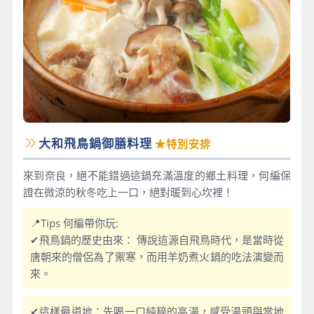
大和飛鳥鍋御膳料理
★特別安排
來到奈良，絕不能錯過這鍋充滿溫度的鄉土料理，何編保
證在微涼的秋冬吃上一口，絕對暖到心坎裡！
📍Tips 何編帶你玩:
✔飛鳥鍋的歷史由來： 傳說這源自飛鳥時代，是當時從
唐朝來的僧侶為了禦寒，而用羊奶煮火鍋的吃法演變而
來。
✔這樣最道地：先喝一口純粹的高湯，感受湯頭與當地