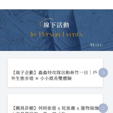
線下活動
In-Person Events
More
【親子企劃】蟲蟲特攻隊出動新竹一日｜戶
外生態步道 ✕ 小小館長雙體驗
【團員許願】何時旅遊 x 旺旅趣 x 寵物瑜珈