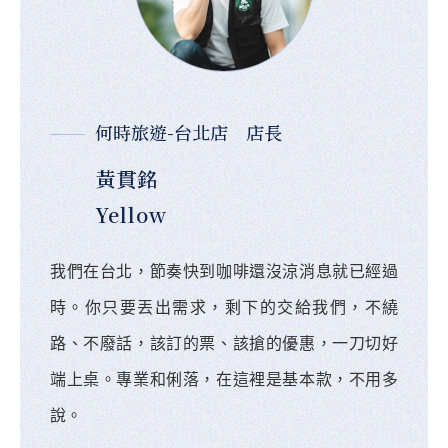
何時旅遊-台北店 店長
黃貫銘
Yellow
我們在台北，節奏快到咖啡還沒涼消息就已經過
時。你只要丟出需求，剩下的交給我們，不繞
路、不廢話，該訂的票、該搶的優惠，一刀切好
端上桌。專業和俐落，在這裡是基本款，不用多
說。