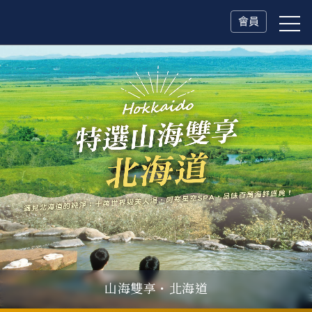
會員
山海雙享・北海道
父親節．限時特別企劃
一人旅行Solo Travel