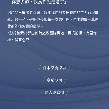
「你想去的，我為你先走過了」
何時又再度出發踩線，每年我們都要把我們的主力行程重
新走過一趟，確保你參加每一支的行程、付出的每一筆團
費都能很紮實的呈現。
*影片和素材都由何時旅遊團隊實地、實境拍攝。有著作
權、侵害必究
日本深度探勘
寧夏沙漠
昆大麗旅拍