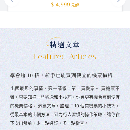
加碼贈送
$ 4,999
元起
精選文章
Featured Articles
學會這 10 招，新手也能買到便宜的機票價格
󠀠出國最難的事情，第一請假，第二買機票。 󠀠買機票不
難，只要知道一些觀念和小技巧，你會更有機會買到便宜
的機票價格。 這篇文章，整理了 10 個買機票的小技巧，
從最基本的比價方法，到內行人習慣的操作策略，讓你在
下次出發前，少一點遲疑，多一點從容。