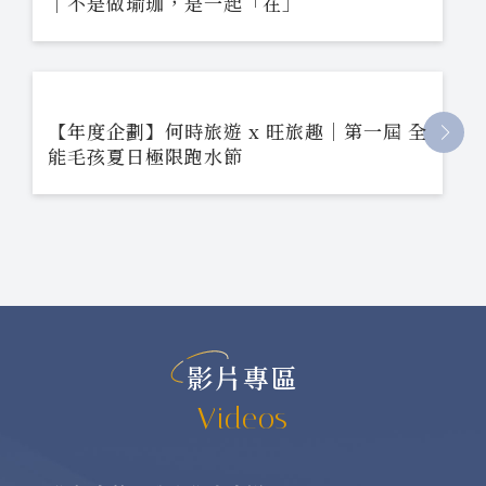
｜不是做瑜珈，是一起「在」
【年度企劃】何時旅遊 x 旺旅趣｜第一屆 全
能毛孩夏日極限跑水節
影片專區
Videos