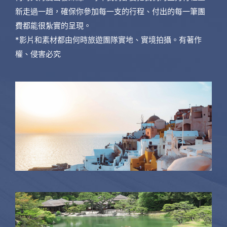
新走過一趟，確保你參加每一支的行程、付出的每一筆團
費都能很紮實的呈現。
*影片和素材都由何時旅遊團隊實地、實境拍攝。有著作
權、侵害必究