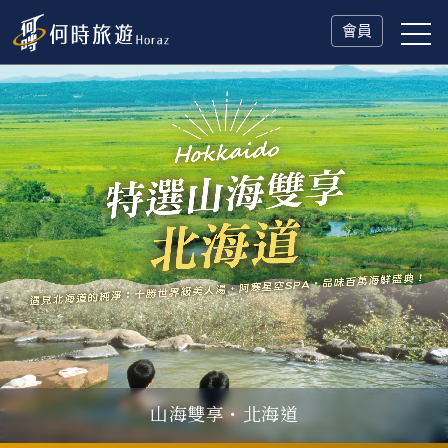
會員
山海雙享・北海道
父親節．限時特別企劃
一人旅行Solo Travel