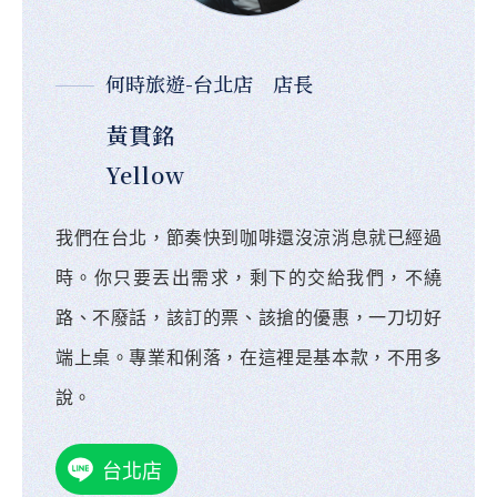
何時旅遊-台北店 店長
黃貫銘
Yellow
我們在台北，節奏快到咖啡還沒涼消息就已經過
時。你只要丟出需求，剩下的交給我們，不繞
路、不廢話，該訂的票、該搶的優惠，一刀切好
端上桌。專業和俐落，在這裡是基本款，不用多
說。
台北店