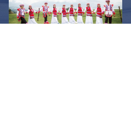
昆大麗旅拍
何時旅行社有限公司
品保 北2756 負責人：許采原
聯絡信箱：shallwegotravel2@gmail.com
台北店