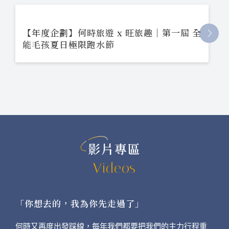
【年度企劃】何時旅遊 x 旺旅趣｜第一屆 全
能毛孩夏日極限跑水節
影片專區
Videos
「你想去的，我為你先走過了」
何時又再度出發踩線，每年我們都要把我們的主力行程重