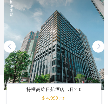
加碼贈送
特選高雄日航酒店二日2.0
$ 4,999
元起