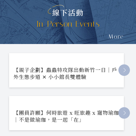
線下活動
In-Person Events
More
【親子企劃】蟲蟲特攻隊出動新竹一日｜戶
外生態步道 ✕ 小小館長雙體驗
【團員許願】何時旅遊 x 旺旅趣 x 寵物瑜珈
｜不是做瑜珈，是一起「在」