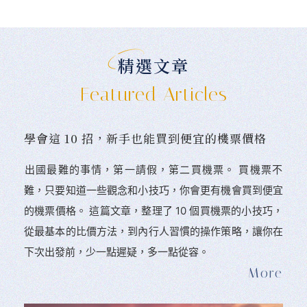
精選文章
Featured Articles
學會這 10 招，新手也能買到便宜的機票價格
󠀠出國最難的事情，第一請假，第二買機票。 󠀠買機票不
難，只要知道一些觀念和小技巧，你會更有機會買到便宜
的機票價格。 這篇文章，整理了 10 個買機票的小技巧，
從最基本的比價方法，到內行人習慣的操作策略，讓你在
下次出發前，少一點遲疑，多一點從容。