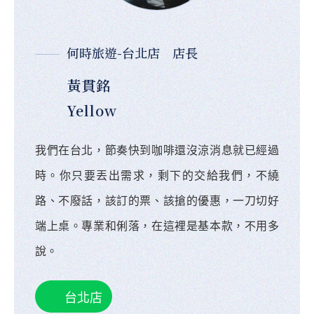
何時旅遊-台北店 店長
黃貫銘
Yellow
我們在台北，節奏快到咖啡還沒涼消息就已經過
時。你只要丟出需求，剩下的交給我們，不繞
路、不廢話，該訂的票、該搶的優惠，一刀切好
端上桌。專業和俐落，在這裡是基本款，不用多
說。
台北店