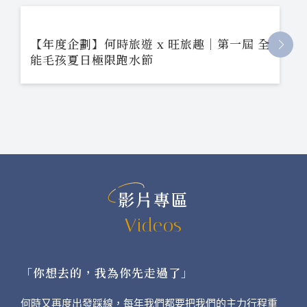
【年度企劃】何時旅遊 x 旺旅趣｜第一屆 全
能毛孩夏日極限跑水節
影片專區
Videos
「你想去的，我為你先走過了」
何時又再度出發踩線，每年我們都要把我們的主力行程重