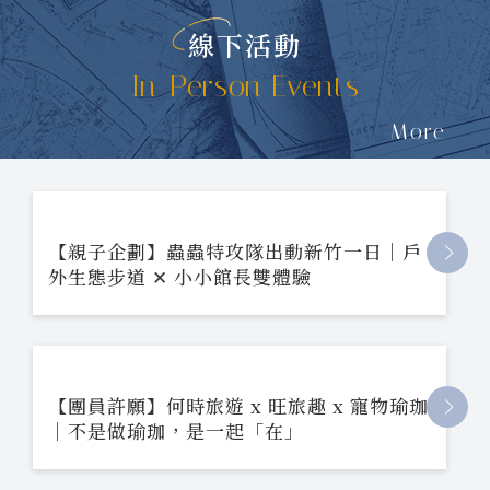
線下活動
In-Person Events
More
【親子企劃】蟲蟲特攻隊出動新竹一日｜戶
外生態步道 ✕ 小小館長雙體驗
【團員許願】何時旅遊 x 旺旅趣 x 寵物瑜珈
｜不是做瑜珈，是一起「在」