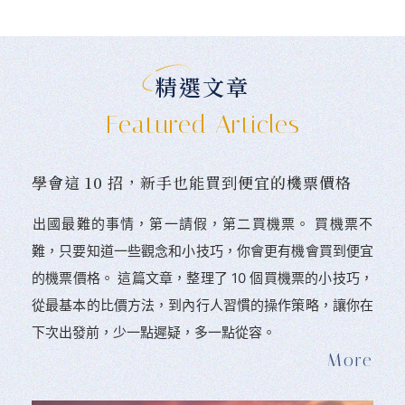
精選文章
Featured Articles
學會這 10 招，新手也能買到便宜的機票價格
󠀠出國最難的事情，第一請假，第二買機票。 󠀠買機票不
難，只要知道一些觀念和小技巧，你會更有機會買到便宜
的機票價格。 這篇文章，整理了 10 個買機票的小技巧，
從最基本的比價方法，到內行人習慣的操作策略，讓你在
下次出發前，少一點遲疑，多一點從容。