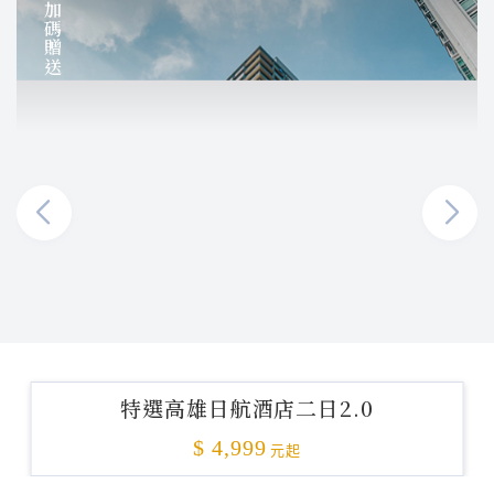
加碼贈送
特選高雄日航酒店二日2.0
$ 4,999
元起