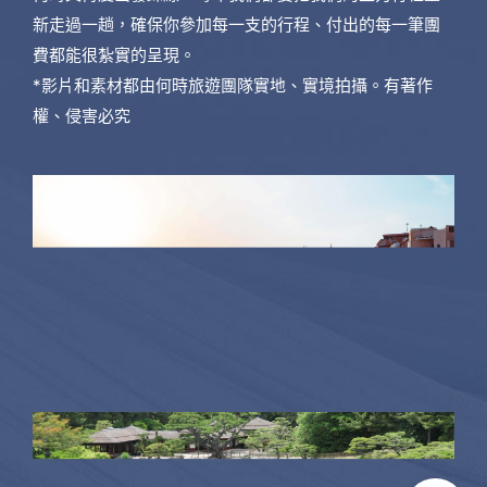
新走過一趟，確保你參加每一支的行程、付出的每一筆團
費都能很紮實的呈現。
*影片和素材都由何時旅遊團隊實地、實境拍攝。有著作
權、侵害必究