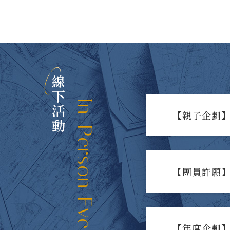
線下活動
In-Person Events
【親子企劃】
【團員許願】
【年度企劃】