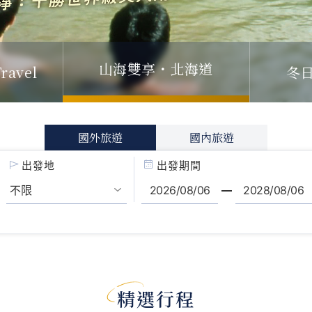
山海雙享・北海道
冬
ravel
國外旅遊
國內旅遊
出發地
出發期間
精選行程