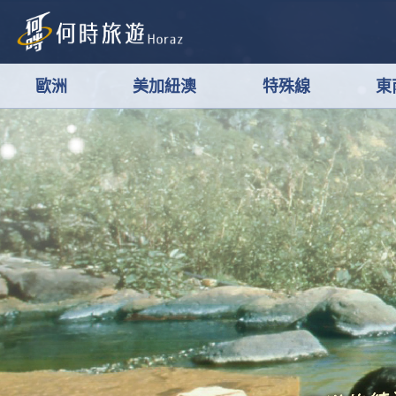
歐洲
美加紐澳
特殊線
東