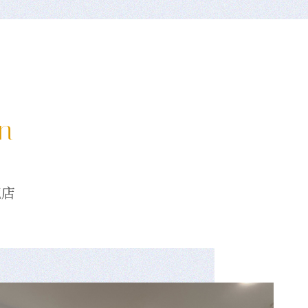
on
龍店