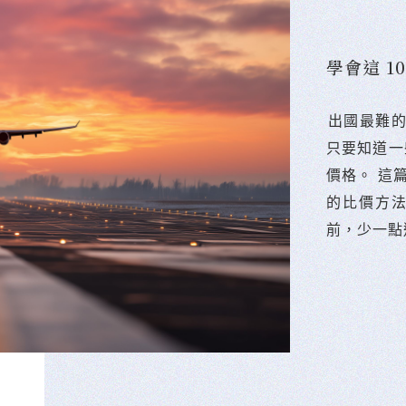
學會這 
󠀠出國最
只要知道一
價格。 這
的比價方
前，少一點