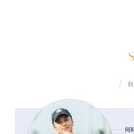
S
台
何