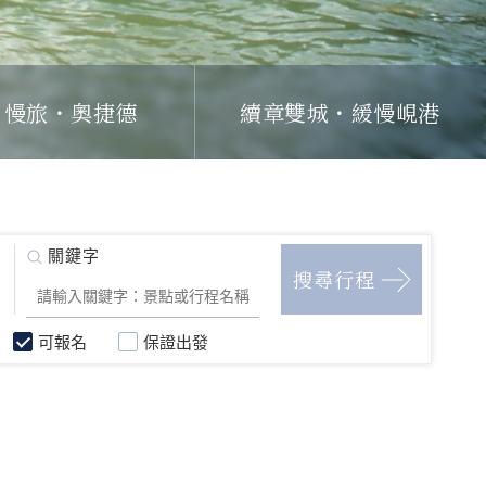
日慢旅・奧捷德
續章雙城・緩慢峴港
可報名
保證出發