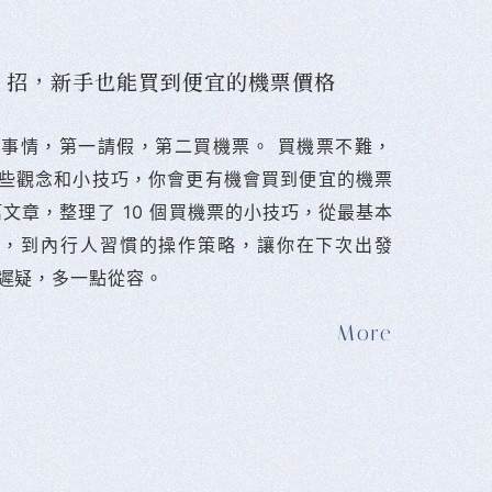
10 招，新手也能買到便宜的機票價格
難的事情，第一請假，第二買機票。 󠀠買機票不難，
些觀念和小技巧，你會更有機會買到便宜的機票
篇文章，整理了 10 個買機票的小技巧，從最基本
法，到內行人習慣的操作策略，讓你在下次出發
遲疑，多一點從容。