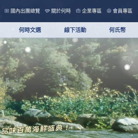
國內出團總覽
關於何時
企業專區
會員專區
何時文選
線下活動
何氏幣