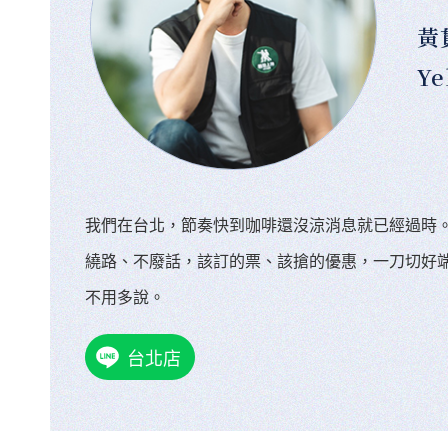
黃
Ye
我們在台北，節奏快到咖啡還沒涼消息就已經過時
繞路、不廢話，該訂的票、該搶的優惠，一刀切好
不用多說。
台北店