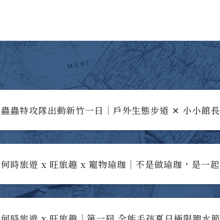
蟲蟲特攻隊出動新竹一日｜戶外生態步道 ✕ 小小館
何時旅遊 x 旺旅趣 x 寵物瑜珈｜不是做瑜珈，是一
何時旅遊 x 旺旅趣｜第一屆 全能毛孩夏日極限跑水