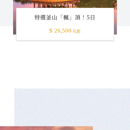
特選釜山「楓」頂！5日
$ 26,500
元起