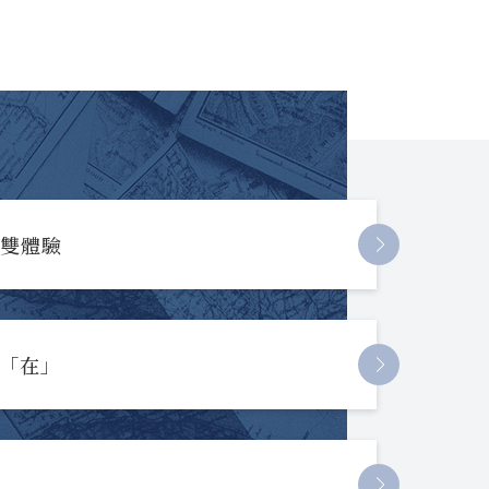
長雙體驗
起「在」
節