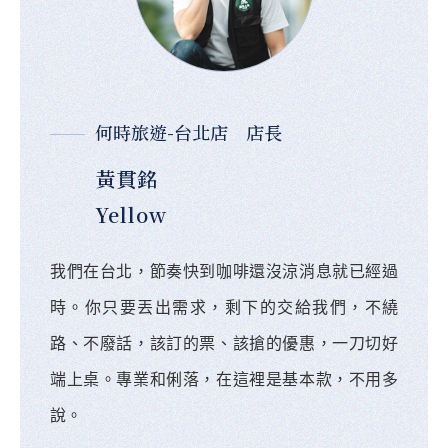
何時旅遊-台北店 店長
黃貫銘
Yellow
我們在台北，節奏快到咖啡還沒涼消息就已經過
時。你只要丟出需求，剩下的交給我們，不繞
路、不廢話，該訂的票、該搶的優惠，一刀切好
端上桌。專業和俐落，在這裡是基本款，不用多
說。