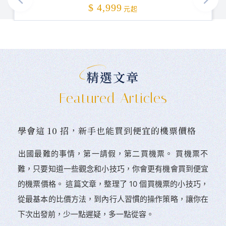
加碼贈送
$ 4,999
元起
精選文章
Featured Articles
學會這 10 招，新手也能買到便宜的機票價格
󠀠出國最難的事情，第一請假，第二買機票。 󠀠買機票不
難，只要知道一些觀念和小技巧，你會更有機會買到便宜
的機票價格。 這篇文章，整理了 10 個買機票的小技巧，
從最基本的比價方法，到內行人習慣的操作策略，讓你在
下次出發前，少一點遲疑，多一點從容。