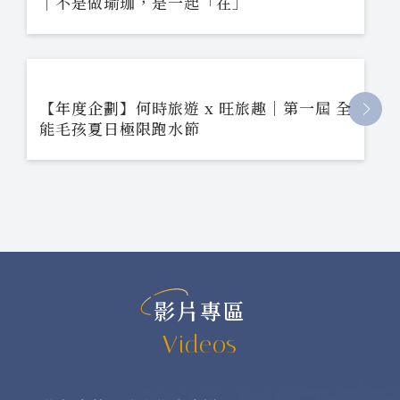
｜不是做瑜珈，是一起「在」
【年度企劃】何時旅遊 x 旺旅趣｜第一屆 全
能毛孩夏日極限跑水節
影片專區
Videos