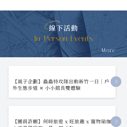
線下活動
In-Person Events
More
【親子企劃】蟲蟲特攻隊出動新竹一日｜戶
外生態步道 ✕ 小小館長雙體驗
【團員許願】何時旅遊 x 旺旅趣 x 寵物瑜珈