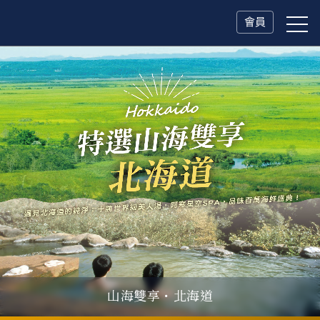
會員
山海雙享・北海道
父親節．限時特別企劃
一人旅行Solo Travel