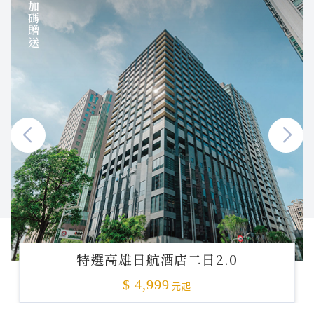
加碼贈送
特選高雄日航酒店二日2.0
$ 4,999
元起