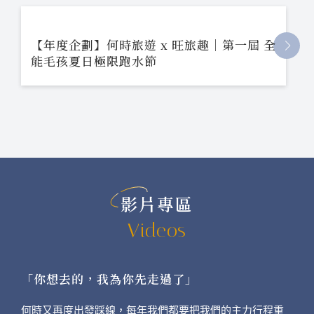
【年度企劃】何時旅遊 x 旺旅趣｜第一屆 全
能毛孩夏日極限跑水節
影片專區
Videos
「你想去的，我為你先走過了」
何時又再度出發踩線，每年我們都要把我們的主力行程重