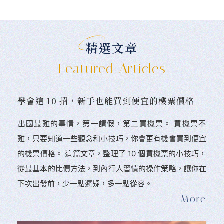
精選文章
Featured Articles
學會這 10 招，新手也能買到便宜的機票價格
󠀠出國最難的事情，第一請假，第二買機票。 󠀠買機票不
難，只要知道一些觀念和小技巧，你會更有機會買到便宜
的機票價格。 這篇文章，整理了 10 個買機票的小技巧，
從最基本的比價方法，到內行人習慣的操作策略，讓你在
下次出發前，少一點遲疑，多一點從容。