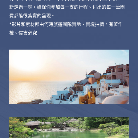
新走過一趟，確保你參加每一支的行程、付出的每一筆團
費都能很紮實的呈現。
*影片和素材都由何時旅遊團隊實地、實境拍攝。有著作
權、侵害必究