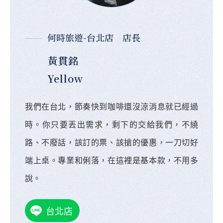
何時旅遊-台北店 店長
黃貫銘
Yellow
我們在台北，節奏快到咖啡還沒涼消息就已經過
時。你只要丟出需求，剩下的交給我們，不繞
路、不廢話，該訂的票、該搶的優惠，一刀切好
端上桌。專業和俐落，在這裡是基本款，不用多
說。
台北店