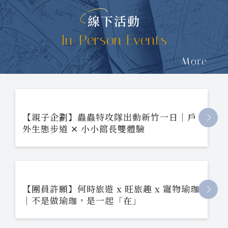
線下活動
In-Person Events
More
【親子企劃】蟲蟲特攻隊出動新竹一日｜戶
外生態步道 ✕ 小小館長雙體驗
【團員許願】何時旅遊 x 旺旅趣 x 寵物瑜珈
｜不是做瑜珈，是一起「在」