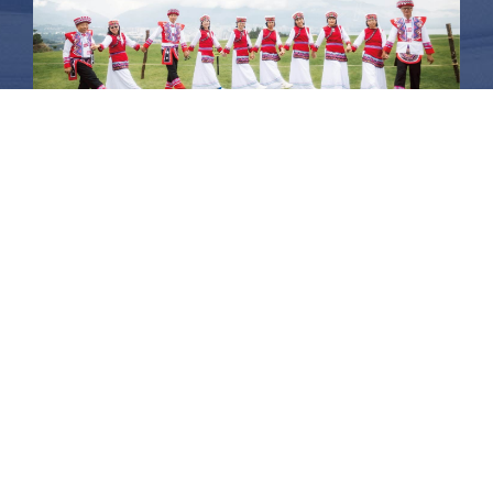
昆大麗旅拍
何時旅行社有限公司
品保 北2756 負責人：許采原
聯絡信箱：shallwegotravel2@gmail.com
台北店