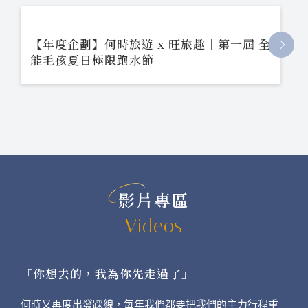
【年度企劃】何時旅遊 x 旺旅趣｜第一屆 全
能毛孩夏日極限跑水節
影片專區
Videos
「你想去的，我為你先走過了」
何時又再度出發踩線，每年我們都要把我們的主力行程重