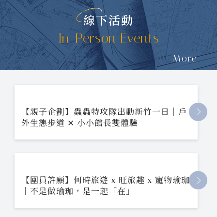
線下活動
In-Person Events
More
【親子企劃】蟲蟲特攻隊出動新竹一日｜戶
外生態步道 ✕ 小小館長雙體驗
【團員許願】何時旅遊 x 旺旅趣 x 寵物瑜珈
｜不是做瑜珈，是一起「在」