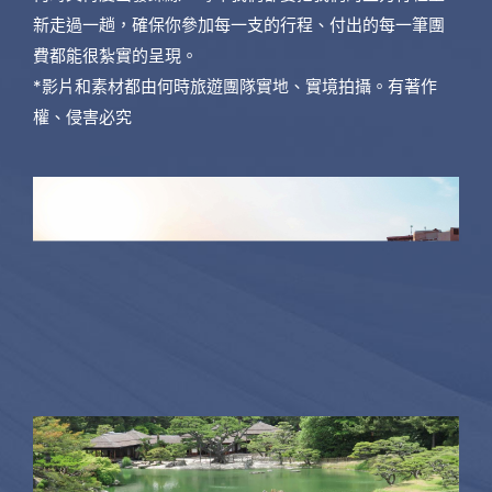
新走過一趟，確保你參加每一支的行程、付出的每一筆團
費都能很紮實的呈現。
*影片和素材都由何時旅遊團隊實地、實境拍攝。有著作
權、侵害必究