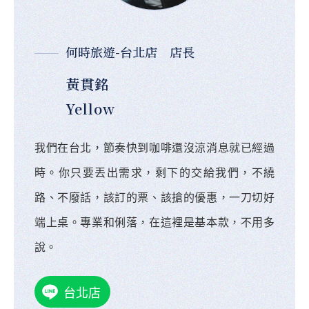
何時旅遊-台北店 店長
黃貫銘
Yellow
我們在台北，節奏快到咖啡還沒涼消息就已經過
時。你只要丟出需求，剩下的交給我們，不繞
路、不廢話，該訂的票、該搶的優惠，一刀切好
端上桌。專業和俐落，在這裡是基本款，不用多
說。
台北店