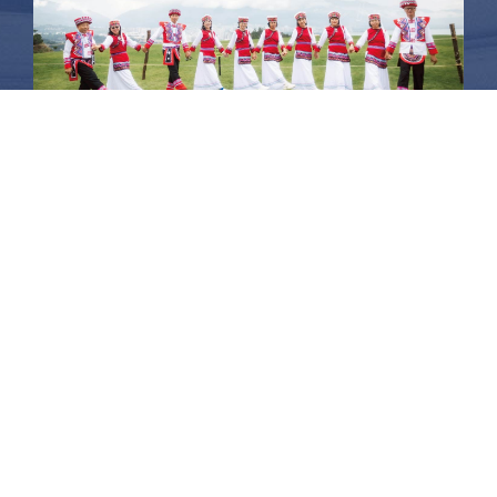
昆大麗旅拍
何時旅行社有限公司
品保 北2756 負責人：許采原
聯絡信箱：shallwegotravel2@gmail.com
台北店