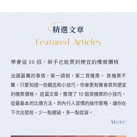
精選文章
Featured Articles
學會這 10 招，新手也能買到便宜的機票價格
󠀠出國最難的事情，第一請假，第二買機票。 󠀠買機票不
難，只要知道一些觀念和小技巧，你會更有機會買到便宜
的機票價格。 這篇文章，整理了 10 個買機票的小技巧，
從最基本的比價方法，到內行人習慣的操作策略，讓你在
下次出發前，少一點遲疑，多一點從容。