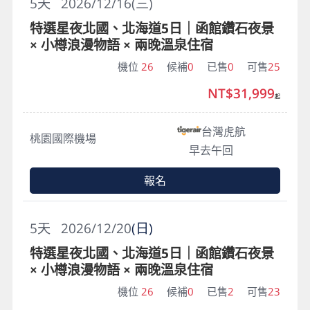
5
天
2026/12/16(三)
特選星夜北國、北海道5日｜函館鑽石夜景
× 小樽浪漫物語 × 兩晚溫泉住宿
機位
26
候補
0
已售
0
可售
25
NT$31,999
起
台灣虎航
桃園國際機場
早去午回
報名
5
天
2026/12/20
(日)
特選星夜北國、北海道5日｜函館鑽石夜景
× 小樽浪漫物語 × 兩晚溫泉住宿
機位
26
候補
0
已售
2
可售
23