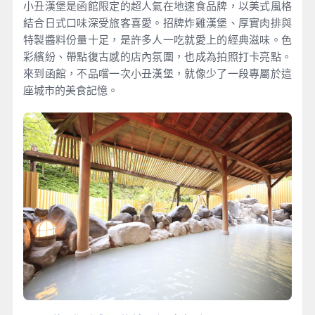
小丑漢堡是函館限定的超人氣在地速食品牌，以美式風格
結合日式口味深受旅客喜愛。招牌炸雞漢堡、厚實肉排與
特製醬料份量十足，是許多人一吃就愛上的經典滋味。色
彩繽紛、帶點復古感的店內氛圍，也成為拍照打卡亮點。
來到函館，不品嚐一次小丑漢堡，就像少了一段專屬於這
座城市的美食記憶。