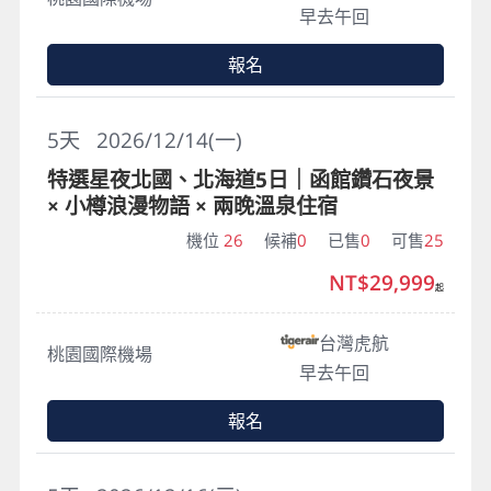
早去午回
報名
5
天
2026/12/14(一)
特選星夜北國、北海道5日｜函館鑽石夜景
× 小樽浪漫物語 × 兩晚溫泉住宿
機位
26
候補
0
已售
0
可售
25
NT$29,999
起
台灣虎航
桃園國際機場
早去午回
報名