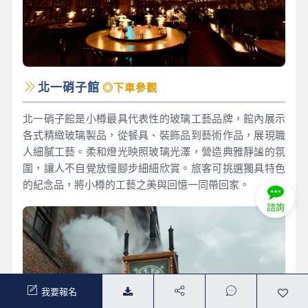
北一硝子館
◎下車參觀
北一硝子館是小樽最具代表性的玻璃工藝品牌，館內展示
各式精緻玻璃製品，從餐具、裝飾品到藝術作品，展現職
人細膩工藝。柔和燈光映照玻璃光澤，營造典雅靜謐的氛
圍，讓人不自覺放慢腳步細細欣賞。旅客可挑選獨具特色
的紀念品，將小樽的工藝之美與回憶一同帶回家。
諮詢
我要報名