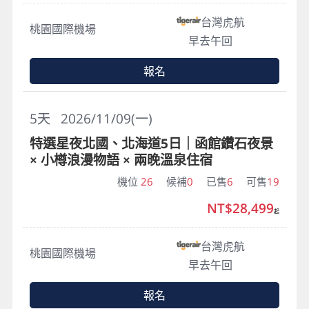
台灣虎航
桃園國際機場
早去午回
報名
5
天
2026/11/09(一)
特選星夜北國、北海道5日｜函館鑽石夜景
× 小樽浪漫物語 × 兩晚溫泉住宿
機位
26
候補
0
已售
6
可售
19
NT$28,499
起
台灣虎航
桃園國際機場
早去午回
報名