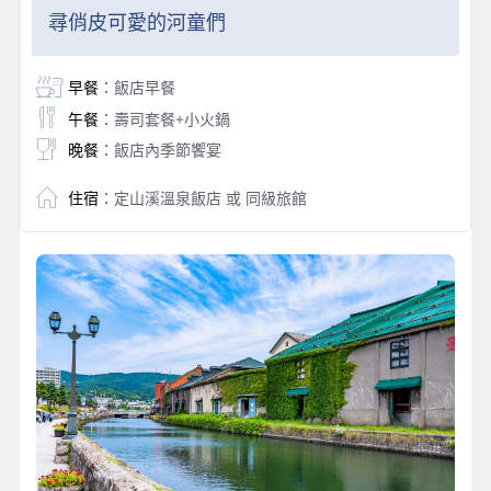
尋俏皮可愛的河童們
早餐
：飯店早餐
午餐
：壽司套餐+小火鍋
晚餐
：飯店內季節饗宴
住宿
：定山溪溫泉飯店 或 同級旅館