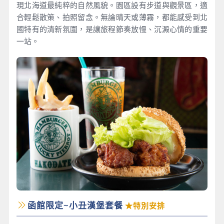
現北海道最純粹的自然風貌。園區設有步道與觀景區，適
合輕鬆散策、拍照留念。無論晴天或薄霧，都能感受到北
國特有的清新氛圍，是讓旅程節奏放慢、沉澱心情的重要
一站。
函館限定~小丑漢堡套餐
★特別安排