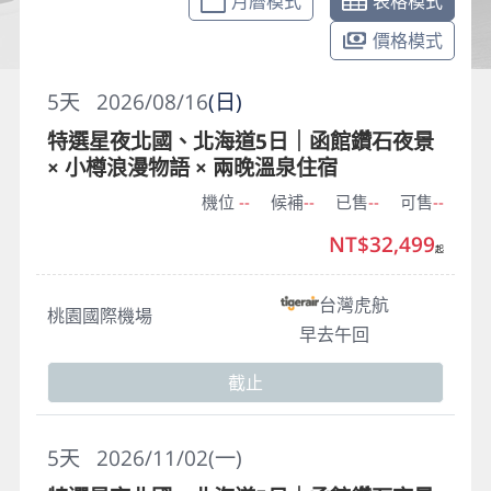
月曆模式
表格模式
價格模式
5
天
2026/08/16
(日)
特選星夜北國、北海道5日｜函館鑽石夜景
× 小樽浪漫物語 × 兩晚溫泉住宿
機位
--
候補
--
已售
--
可售
--
NT$32,499
起
台灣虎航
桃園國際機場
早去午回
截止
5
天
2026/11/02(一)