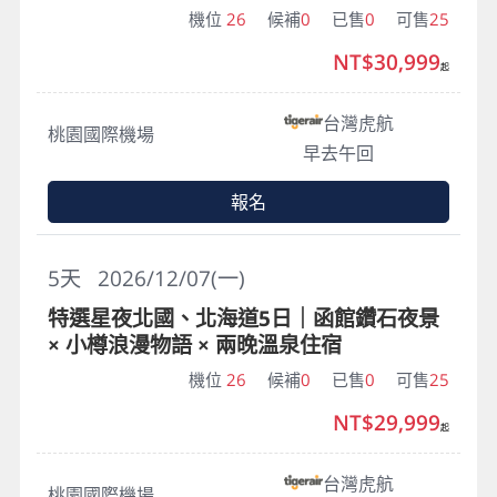
機位
26
候補
0
已售
0
可售
25
NT$30,999
起
台灣虎航
桃園國際機場
早去午回
報名
5
天
2026/12/07(一)
特選星夜北國、北海道5日｜函館鑽石夜景
× 小樽浪漫物語 × 兩晚溫泉住宿
機位
26
候補
0
已售
0
可售
25
NT$29,999
起
台灣虎航
桃園國際機場