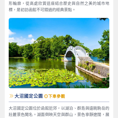
形輪廓，從高處欣賞這座結合歷史與自然之美的城市地
標，是初訪函館不可錯過的經典景點。
大沼國定公園
◎下車參觀
大沼國定公園位於函館近郊，以湖泊、群島與遠眺駒岳的
壯麗景色聞名。湖面倒映天空與群山，景色寧靜遼闊，展