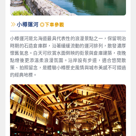
小樽運河
◎下車參觀
小樽運河是北海道最具代表性的浪漫景點之一，保留明治
時期的石造倉庫群，沿著緩緩流動的運河排列，散發濃厚
懷舊氣息。白天可欣賞水面倒映的街景與倉庫建築，夜晚
點燈後更添溫柔浪漫氛圍。沿岸設有步道，適合悠閒散
策、拍照留念，是體驗小樽歷史風情與城市美感不可錯過
的經典地標。