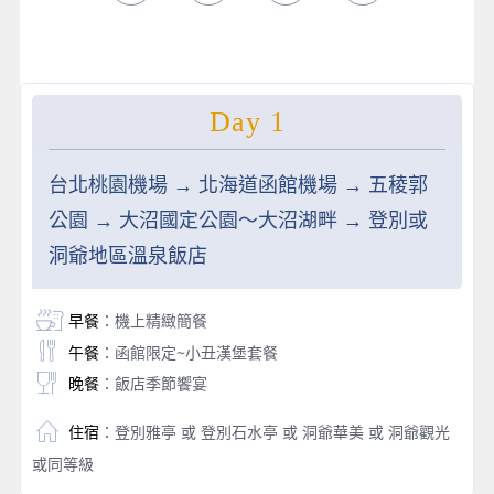
Day 1
台北桃園機場 → 北海道函館機場 → 五稜郭
公園 → 大沼國定公園～大沼湖畔 → 登別或
洞爺地區溫泉飯店
早餐
：機上精緻簡餐
午餐
：函館限定~小丑漢堡套餐
晚餐
：飯店季節饗宴
住宿
：登別雅亭 或 登別石水亭 或 洞爺華美 或 洞爺觀光
或同等級