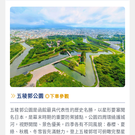
五稜郭公園
◎下車參觀
五稜郭公園是函館最具代表性的歷史名勝，以星形要塞聞
名日本，是幕末時期的重要防禦據點。公園四周環繞護城
河，視野開闊、景色優美，四季各有不同風貌：春櫻、夏
綠、秋楓、冬雪皆充滿魅力。登上五稜郭塔可俯瞰完整星