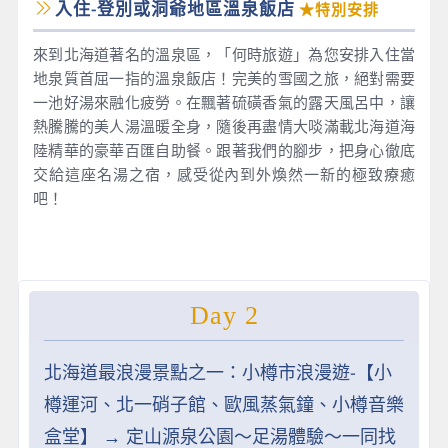
入住-登別或洞爺地區溫泉飯店
★特別安排
來到北海道著名的溫泉區，「何時旅遊」為您安排入住當
地泉質首屈一指的溫泉飯店！完美的雪國之旅，絕對需要
一池好湯來融化疲勞。在飄著硫磺香氣的露天風呂中，讓
熱騰騰的美人湯溫暖全身，隨後再盡情大啖滿載北海道海
陸精華的豪華百匯自助餐。跟著我們的腳步，把身心徹底
交給這座名湯之宿，感受從內到外煥然一新的極致療癒
吧！
Day 2
北海道最浪漫景點之一：小樽市浪漫遊-【小
樽運河、北一硝子館、歐風蒸氣鐘、小樽音樂
盒堂】 → 定山源泉公園～足湯體驗～一同找