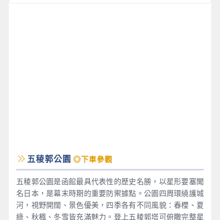
五稜郭公園
◎下車參觀
五稜郭公園是函館最具代表性的歷史名勝，以星形要塞聞
名日本，是幕末時期的重要防禦據點。公園四周環繞護城
河，視野開闊、景色優美，四季各有不同風貌：春櫻、夏
綠、秋楓、冬雪皆充滿魅力。登上五稜郭塔可俯瞰完整星