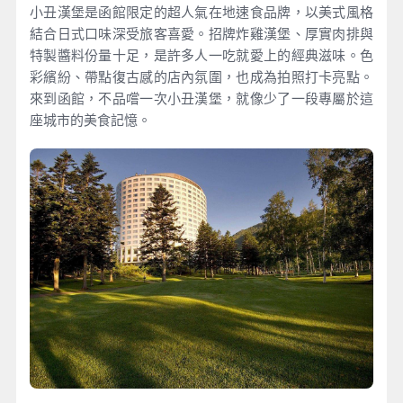
小丑漢堡是函館限定的超人氣在地速食品牌，以美式風格
結合日式口味深受旅客喜愛。招牌炸雞漢堡、厚實肉排與
特製醬料份量十足，是許多人一吃就愛上的經典滋味。色
彩繽紛、帶點復古感的店內氛圍，也成為拍照打卡亮點。
來到函館，不品嚐一次小丑漢堡，就像少了一段專屬於這
座城市的美食記憶。