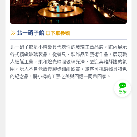
北一硝子館
◎下車參觀
北一硝子館是小樽最具代表性的玻璃工藝品牌，館內展示
各式精緻玻璃製品，從餐具、裝飾品到藝術作品，展現職
人細膩工藝。柔和燈光映照玻璃光澤，營造典雅靜謐的氛
圍，讓人不自覺放慢腳步細細欣賞。旅客可挑選獨具特色
的紀念品，將小樽的工藝之美與回憶一同帶回家。
諮詢