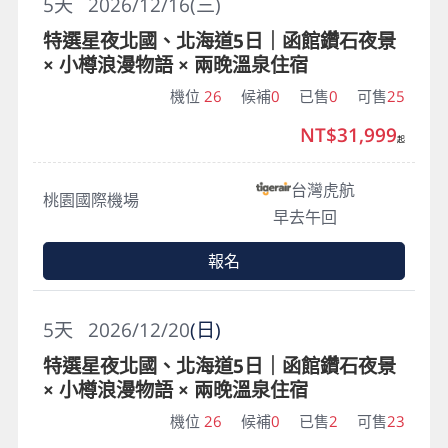
5
天
2026/12/16(三)
特選星夜北國、北海道5日｜函館鑽石夜景
× 小樽浪漫物語 × 兩晚溫泉住宿
機位
26
候補
0
已售
0
可售
25
NT$31,999
起
台灣虎航
桃園國際機場
早去午回
報名
5
天
2026/12/20
(日)
特選星夜北國、北海道5日｜函館鑽石夜景
× 小樽浪漫物語 × 兩晚溫泉住宿
機位
26
候補
0
已售
2
可售
23