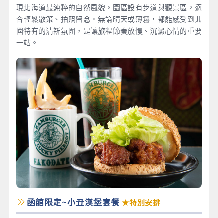
現北海道最純粹的自然風貌。園區設有步道與觀景區，適
合輕鬆散策、拍照留念。無論晴天或薄霧，都能感受到北
國特有的清新氛圍，是讓旅程節奏放慢、沉澱心情的重要
一站。
函館限定~小丑漢堡套餐
★特別安排