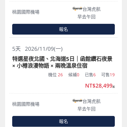
台灣虎航
桃園國際機場
早去午回
報名
5
天
2026/11/09(一)
特選星夜北國、北海道5日｜函館鑽石夜景
× 小樽浪漫物語 × 兩晚溫泉住宿
機位
26
候補
0
已售
6
可售
19
NT$28,499
起
台灣虎航
桃園國際機場
早去午回
報名