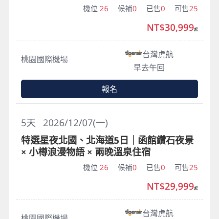
機位
26
候補
0
已售
0
可售
25
NT$30,999
起
台灣虎航
桃園國際機場
早去午回
報名
5
天
2026/12/07(一)
特選星夜北國、北海道5日｜函館鑽石夜景
× 小樽浪漫物語 × 兩晚溫泉住宿
機位
26
候補
0
已售
0
可售
25
NT$29,999
起
台灣虎航
桃園國際機場