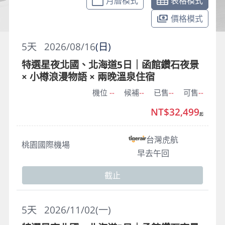
月曆模式
表格模式
價格模式
5
天
2026/08/16
(日)
特選星夜北國、北海道5日｜函館鑽石夜景
× 小樽浪漫物語 × 兩晚溫泉住宿
機位
--
候補
--
已售
--
可售
--
NT$32,499
起
台灣虎航
桃園國際機場
早去午回
截止
5
天
2026/11/02(一)