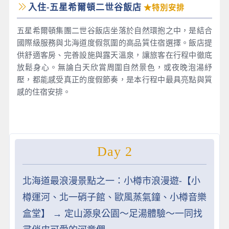
入住-五星希爾頓二世谷飯店
★特別安排
五星希爾頓集團二世谷飯店坐落於自然環抱之中，是結合
國際級服務與北海道度假氛圍的高品質住宿選擇。飯店提
供舒適客房、完善設施與露天溫泉，讓旅客在行程中徹底
放鬆身心。無論白天欣賞周圍自然景色，或夜晚泡湯紓
壓，都能感受真正的度假節奏，是本行程中最具亮點與質
感的住宿安排。
Day 2
北海道最浪漫景點之一：小樽市浪漫遊-【小
樽運河、北一硝子館、歐風蒸氣鐘、小樽音樂
盒堂】 → 定山源泉公園～足湯體驗～一同找