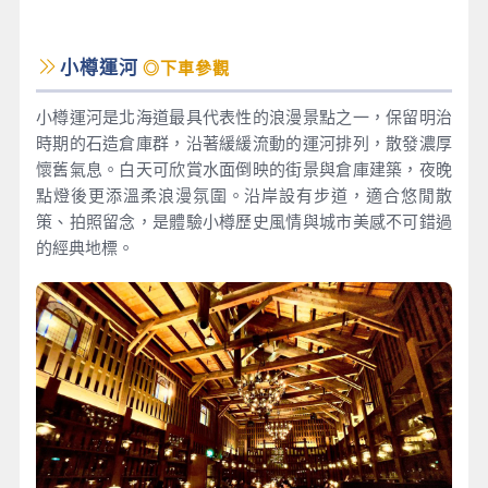
小樽運河
◎下車參觀
小樽運河是北海道最具代表性的浪漫景點之一，保留明治
時期的石造倉庫群，沿著緩緩流動的運河排列，散發濃厚
懷舊氣息。白天可欣賞水面倒映的街景與倉庫建築，夜晚
點燈後更添溫柔浪漫氛圍。沿岸設有步道，適合悠閒散
策、拍照留念，是體驗小樽歷史風情與城市美感不可錯過
的經典地標。