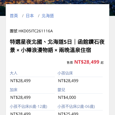
首頁
日本
北海道
團號 HKD05ITC261116A
特選星夜北國、北海道5日｜函館鑽石夜
景 × 小樽浪漫物語 × 兩晚溫泉住宿
NT$28,499
售價
起
大人
小孩佔床
NT$28,499
NT$28,499
加床
嬰兒
NT$28,499
NT$4,000
小孩不佔床(6歲-12歲)
小孩不佔床(2歲-06歲)
NT$28,499
NT$25,499