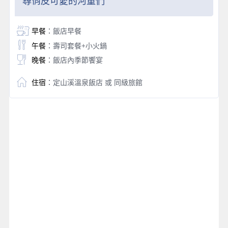
尋俏皮可愛的河童們
早餐
：飯店早餐
午餐
：壽司套餐+小火鍋
晚餐
：飯店內季節饗宴
住宿
：定山溪溫泉飯店 或 同級旅館