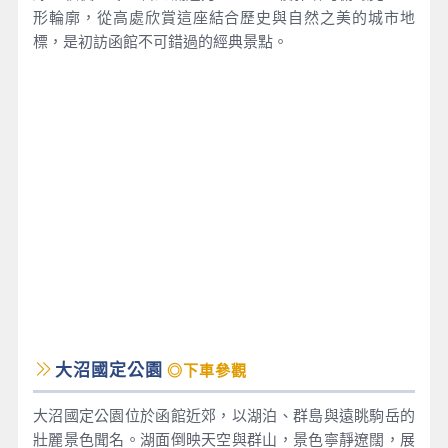
形輪廓，從高處欣賞這座結合歷史與自然之美的城市地
標，是初訪函館不可錯過的經典景點。
大沼國定公園
◎下車參觀
大沼國定公園位於函館近郊，以湖泊、群島與遠眺駒岳的
壯麗景色聞名。湖面倒映天空與群山，景色寧靜遼闊，展