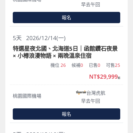
早去午回
報名
5
天
2026/12/14(一)
特選星夜北國、北海道5日｜函館鑽石夜景
× 小樽浪漫物語 × 兩晚溫泉住宿
機位
26
候補
0
已售
0
可售
25
NT$29,999
起
台灣虎航
桃園國際機場
早去午回
報名