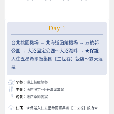
Day 1
台北桃園機場 → 北海道函館機場 → 五稜郭
公園 → 大沼國定公園～大沼湖畔 → ★保證
入住五星希爾頓集團【二世谷】飯店～露天溫
泉
早餐
：機上精緻簡餐
午餐
：函館限定~小丑漢堡套餐
晚餐
：飯店季節饗宴
住宿
：★保證入住五星希爾頓集團【二世谷】飯店★