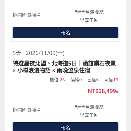
台灣虎航
桃園國際機場
早去午回
報名
5
天
2026/11/09(一)
特選星夜北國、北海道5日｜函館鑽石夜景
× 小樽浪漫物語 × 兩晚溫泉住宿
機位
26
候補
0
已售
6
可售
19
NT$28,499
起
台灣虎航
桃園國際機場
早去午回
報名