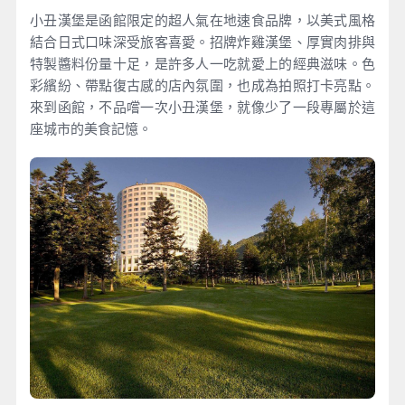
小丑漢堡是函館限定的超人氣在地速食品牌，以美式風格
結合日式口味深受旅客喜愛。招牌炸雞漢堡、厚實肉排與
特製醬料份量十足，是許多人一吃就愛上的經典滋味。色
彩繽紛、帶點復古感的店內氛圍，也成為拍照打卡亮點。
來到函館，不品嚐一次小丑漢堡，就像少了一段專屬於這
座城市的美食記憶。