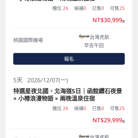
機位
26
候補
0
已售
0
可售
25
NT$30,999
起
台灣虎航
桃園國際機場
早去午回
報名
5
天
2026/12/07(一)
特選星夜北國、北海道5日｜函館鑽石夜景
× 小樽浪漫物語 × 兩晚溫泉住宿
機位
26
候補
0
已售
0
可售
25
NT$29,999
起
台灣虎航