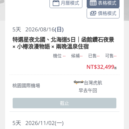
月曆模式
表格模式
價格模式
5
天
2026/08/16
(日)
特選星夜北國、北海道5日｜函館鑽石夜景
× 小樽浪漫物語 × 兩晚溫泉住宿
機位
--
候補
--
已售
--
可售
--
NT$32,499
起
台灣虎航
桃園國際機場
早去午回
截止
5
天
2026/11/02(一)