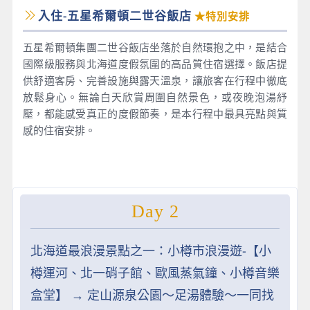
入住-五星希爾頓二世谷飯店
★特別安排
五星希爾頓集團二世谷飯店坐落於自然環抱之中，是結合
國際級服務與北海道度假氛圍的高品質住宿選擇。飯店提
供舒適客房、完善設施與露天溫泉，讓旅客在行程中徹底
放鬆身心。無論白天欣賞周圍自然景色，或夜晚泡湯紓
壓，都能感受真正的度假節奏，是本行程中最具亮點與質
感的住宿安排。
Day 2
北海道最浪漫景點之一：小樽市浪漫遊-【小
樽運河、北一硝子館、歐風蒸氣鐘、小樽音樂
盒堂】 → 定山源泉公園～足湯體驗～一同找