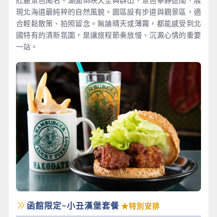
現北海道最純粹的自然風貌。園區設有步道與觀景區，適
合輕鬆散策、拍照留念。無論晴天或薄霧，都能感受到北
國特有的清新氛圍，是讓旅程節奏放慢、沉澱心情的重要
一站。
函館限定~小丑漢堡套餐
★特別安排