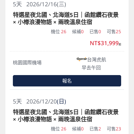
5
天
2026/12/16(三)
特選星夜北國、北海道5日｜函館鑽石夜景
× 小樽浪漫物語 × 兩晚溫泉住宿
機位
26
候補
0
已售
0
可售
25
NT$31,999
起
台灣虎航
桃園國際機場
早去午回
報名
5
天
2026/12/20
(日)
特選星夜北國、北海道5日｜函館鑽石夜景
× 小樽浪漫物語 × 兩晚溫泉住宿
機位
26
候補
0
已售
2
可售
23