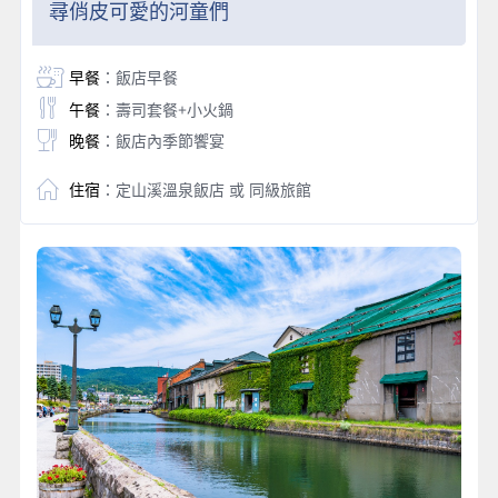
尋俏皮可愛的河童們
早餐
：飯店早餐
午餐
：壽司套餐+小火鍋
晚餐
：飯店內季節饗宴
住宿
：定山溪溫泉飯店 或 同級旅館