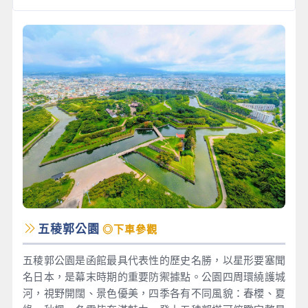
五稜郭公園
◎下車參觀
五稜郭公園是函館最具代表性的歷史名勝，以星形要塞聞
名日本，是幕末時期的重要防禦據點。公園四周環繞護城
河，視野開闊、景色優美，四季各有不同風貌：春櫻、夏