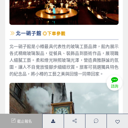
北一硝子館
◎下車參觀
北一硝子館是小樽最具代表性的玻璃工藝品牌，館內展示
各式精緻玻璃製品，從餐具、裝飾品到藝術作品，展現職
人細膩工藝。柔和燈光映照玻璃光澤，營造典雅靜謐的氛
圍，讓人不自覺放慢腳步細細欣賞。旅客可挑選獨具特色
的紀念品，將小樽的工藝之美與回憶一同帶回家。
諮詢
截止報名