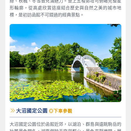
綠、秋楓、冬雪皆充滿魅力。登上五稜郭塔可俯瞰完整星
形輪廓，從高處欣賞這座結合歷史與自然之美的城市地
標，是初訪函館不可錯過的經典景點。
大沼國定公園
◎下車參觀
大沼國定公園位於函館近郊，以湖泊、群島與遠眺駒岳的
壯麗景色聞名。湖面倒映天空與群山，景色寧靜遼闊，展