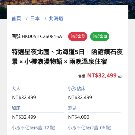
首頁
日本
北海道
團號 HKD05ITC260816A
保證出發
保證出團
特選星夜北國、北海道5日｜函館鑽石夜
景 × 小樽浪漫物語 × 兩晚溫泉住宿
NT$32,499
售價
起
大人
小孩佔床
NT$32,499
NT$32,499
加床
嬰兒
NT$32,499
NT$4,000
小孩不佔床(6歲-12歲)
小孩不佔床(2歲-06歲)