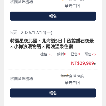
桃園國際機場
早去午回
報名
5
天
2026/12/14(一)
特選星夜北國、北海道5日｜函館鑽石夜景
× 小樽浪漫物語 × 兩晚溫泉住宿
機位
26
候補
0
已售
0
可售
25
NT$29,999
起
台灣虎航
桃園國際機場
早去午回
報名