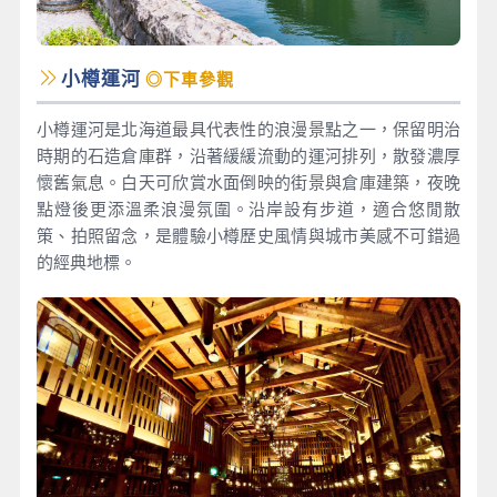
小樽運河
◎下車參觀
小樽運河是北海道最具代表性的浪漫景點之一，保留明治
時期的石造倉庫群，沿著緩緩流動的運河排列，散發濃厚
懷舊氣息。白天可欣賞水面倒映的街景與倉庫建築，夜晚
點燈後更添溫柔浪漫氛圍。沿岸設有步道，適合悠閒散
策、拍照留念，是體驗小樽歷史風情與城市美感不可錯過
的經典地標。