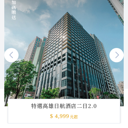
加碼贈送
特選高雄日航酒店二日2.0
$ 4,999
元起