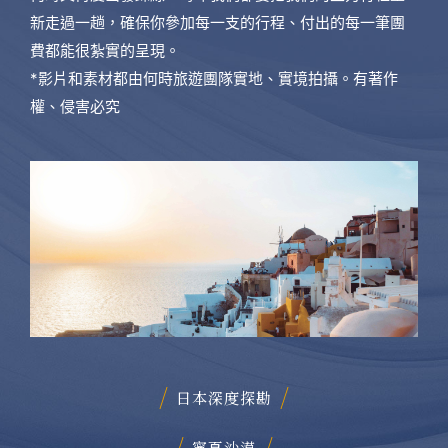
新走過一趟，確保你參加每一支的行程、付出的每一筆團
費都能很紮實的呈現。
*影片和素材都由何時旅遊團隊實地、實境拍攝。有著作
權、侵害必究
日本深度探勘
寧夏沙漠