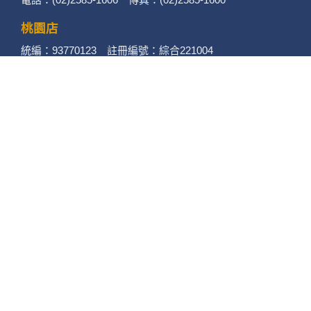
桃園店
統編：93770123 註冊編號：綜合221004
地址：桃園市蘆竹區大竹路506-12號
電話：(03)313-5656 傳真：(03)313-3338
竹南店
統編：94108840 註冊編號：綜合221003
地址：苗栗縣竹南鎮自由街88-12號
電話：(037)462858 傳真：(037)462958
苗栗店
統編：90150079 註冊編號：綜合221002
地址：苗栗縣苗栗市至公路220號
電話：(037)377948 (037)377940
傳真：(037)377848