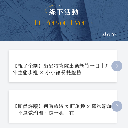
線下活動
In-Person Events
More
【親子企劃】蟲蟲特攻隊出動新竹一日｜戶
外生態步道 ✕ 小小館長雙體驗
【團員許願】何時旅遊 x 旺旅趣 x 寵物瑜珈
｜不是做瑜珈，是一起「在」