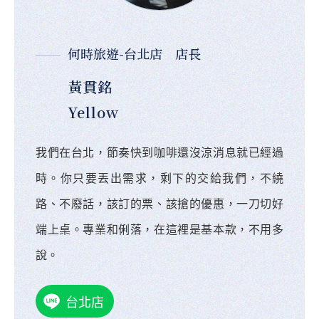
何時旅遊-台北店 店長
黃貫銘
Yellow
我們在台北，節奏快到咖啡還沒涼消息就已經過
時。你只要丟出需求，剩下的交給我們，不繞
路、不廢話，該訂的票、該搶的優惠，一刀切好
端上桌。專業和俐落，在這裡是基本款，不用多
說。
台北店