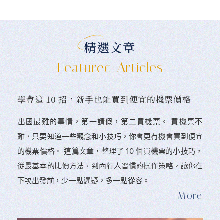
精選文章
Featured Articles
學會這 10 招，新手也能買到便宜的機票價格
󠀠出國最難的事情，第一請假，第二買機票。 󠀠買機票不
難，只要知道一些觀念和小技巧，你會更有機會買到便宜
的機票價格。 這篇文章，整理了 10 個買機票的小技巧，
從最基本的比價方法，到內行人習慣的操作策略，讓你在
下次出發前，少一點遲疑，多一點從容。