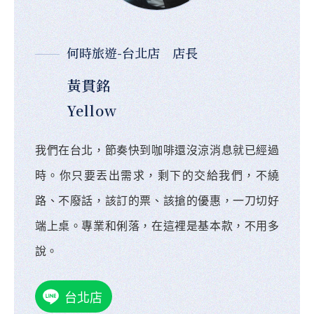
何時旅遊-台北店 店長
黃貫銘
Yellow
我們在台北，節奏快到咖啡還沒涼消息就已經過
時。你只要丟出需求，剩下的交給我們，不繞
路、不廢話，該訂的票、該搶的優惠，一刀切好
端上桌。專業和俐落，在這裡是基本款，不用多
說。
台北店