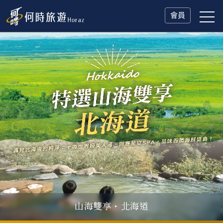
會員
冬日慢旅・奧捷德
父親節．限時特別企劃
一人旅行Solo Travel
山海雙享・北海道