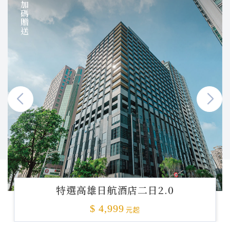
加碼贈送
特選高雄日航酒店二日2.0
$ 4,999
元起