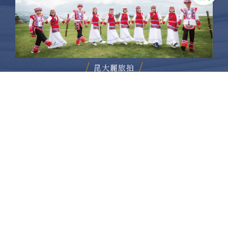
昆大麗旅拍
何時旅行社有限公司
品保 北2756 負責人：許采原
聯絡信箱：shallwegotravel2@gmail.com
台北店