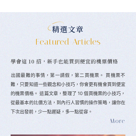
精選文章
Featured Articles
學會這 10 招，新手也能買到便宜的機票價格
󠀠出國最難的事情，第一請假，第二買機票。 󠀠買機票不
難，只要知道一些觀念和小技巧，你會更有機會買到便宜
的機票價格。 這篇文章，整理了 10 個買機票的小技巧，
從最基本的比價方法，到內行人習慣的操作策略，讓你在
下次出發前，少一點遲疑，多一點從容。