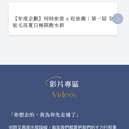
【年度企劃】何時旅遊 x 旺旅趣｜第一屆 全
能毛孩夏日極限跑水節
影片專區
Videos
「你想去的，我為你先走過了」
何時又再度出發踩線，每年我們都要把我們的主力行程重