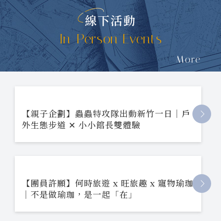
線下活動
In-Person Events
More
【親子企劃】蟲蟲特攻隊出動新竹一日｜戶
外生態步道 ✕ 小小館長雙體驗
【團員許願】何時旅遊 x 旺旅趣 x 寵物瑜珈
｜不是做瑜珈，是一起「在」