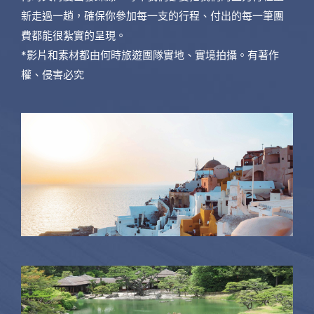
新走過一趟，確保你參加每一支的行程、付出的每一筆團
費都能很紮實的呈現。
*影片和素材都由何時旅遊團隊實地、實境拍攝。有著作
權、侵害必究