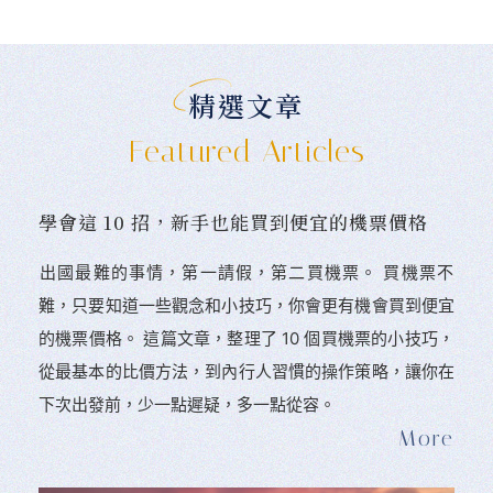
精選文章
Featured Articles
學會這 10 招，新手也能買到便宜的機票價格
󠀠出國最難的事情，第一請假，第二買機票。 󠀠買機票不
難，只要知道一些觀念和小技巧，你會更有機會買到便宜
的機票價格。 這篇文章，整理了 10 個買機票的小技巧，
從最基本的比價方法，到內行人習慣的操作策略，讓你在
下次出發前，少一點遲疑，多一點從容。