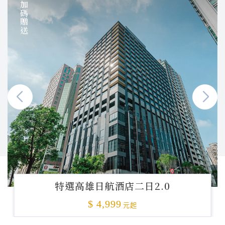
加碼贈送
特選高雄日航酒店二日2.0
$ 4,999
元起