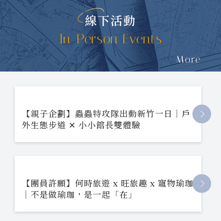
線下活動
In-Person Events
More
【親子企劃】蟲蟲特攻隊出動新竹一日｜戶
外生態步道 ✕ 小小館長雙體驗
【團員許願】何時旅遊 x 旺旅趣 x 寵物瑜珈
｜不是做瑜珈，是一起「在」