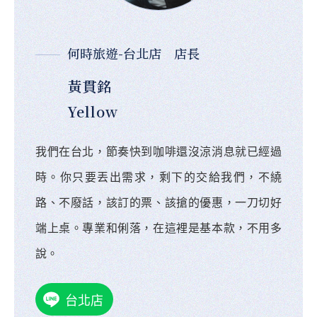
何時旅遊-台北店 店長
黃貫銘
Yellow
我們在台北，節奏快到咖啡還沒涼消息就已經過
時。你只要丟出需求，剩下的交給我們，不繞
路、不廢話，該訂的票、該搶的優惠，一刀切好
端上桌。專業和俐落，在這裡是基本款，不用多
說。
台北店