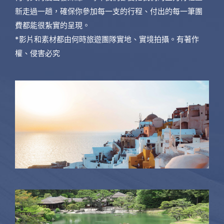
新走過一趟，確保你參加每一支的行程、付出的每一筆團
費都能很紮實的呈現。
*影片和素材都由何時旅遊團隊實地、實境拍攝。有著作
權、侵害必究