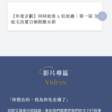
【年度企劃】何時旅遊 x 旺旅趣｜第一屆 全
能毛孩夏日極限跑水節
影片專區
Videos
「你想去的，我為你先走過了」
何時又再度出發踩線，每年我們都要把我們的主力行程重