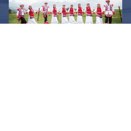
昆大麗旅拍
何時旅行社有限公司
品保 北2756 負責人：許采原
聯絡信箱：shallwegotravel2@gmail.com
台北店