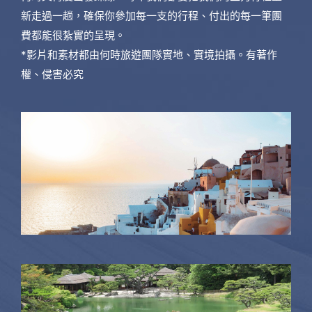
新走過一趟，確保你參加每一支的行程、付出的每一筆團
費都能很紮實的呈現。
*影片和素材都由何時旅遊團隊實地、實境拍攝。有著作
權、侵害必究