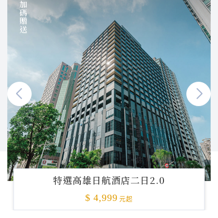
加碼贈送
特選高雄日航酒店二日2.0
$ 4,999
元起