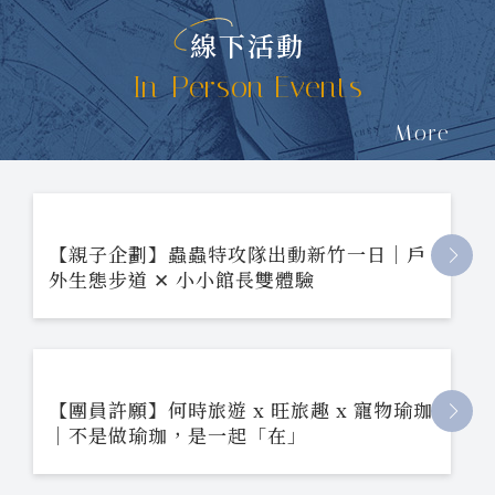
線下活動
In-Person Events
More
【親子企劃】蟲蟲特攻隊出動新竹一日｜戶
外生態步道 ✕ 小小館長雙體驗
【團員許願】何時旅遊 x 旺旅趣 x 寵物瑜珈
｜不是做瑜珈，是一起「在」