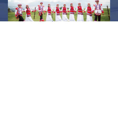
昆大麗旅拍
何時旅行社有限公司
品保 北2756 負責人：許采原
聯絡信箱：shallwegotravel2@gmail.com
台北店