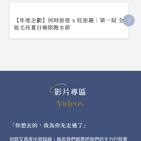
【年度企劃】何時旅遊 x 旺旅趣｜第一屆 全
能毛孩夏日極限跑水節
影片專區
Videos
「你想去的，我為你先走過了」
何時又再度出發踩線，每年我們都要把我們的主力行程重