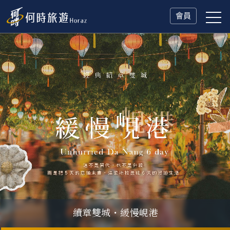
會員
續章雙城・緩慢峴港
父親節．限時特別企劃
一人旅行Solo Travel
山海雙享・北海道
冬日慢旅・奧捷德