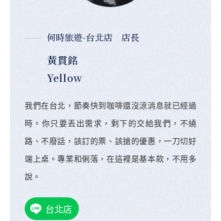
何時旅遊-台北店 店長
黃貫銘
Yellow
我們在台北，節奏快到咖啡還沒涼消息就已經過
時。你只要丟出需求，剩下的交給我們，不繞
路、不廢話，該訂的票、該搶的優惠，一刀切好
端上桌。專業和俐落，在這裡是基本款，不用多
說。
台北店