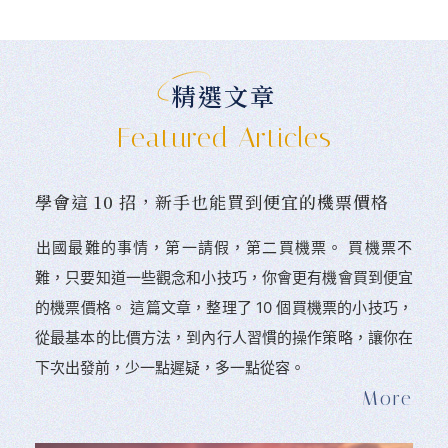
精選文章
Featured Articles
學會這 10 招，新手也能買到便宜的機票價格
󠀠出國最難的事情，第一請假，第二買機票。 󠀠買機票不
難，只要知道一些觀念和小技巧，你會更有機會買到便宜
的機票價格。 這篇文章，整理了 10 個買機票的小技巧，
從最基本的比價方法，到內行人習慣的操作策略，讓你在
下次出發前，少一點遲疑，多一點從容。