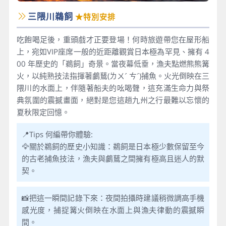
三隈川鵜飼
★特別安排
吃飽喝足後，重頭戲才正要登場！何時旅遊帶您在屋形船
上，宛如VIP座席一般的近距離觀賞日本極為罕見、擁有 4
00 年歷史的「鵜飼」奇景。當夜幕低垂，漁夫點燃熊熊篝
火，以純熟技法指揮著鸕鶿(ㄌㄨˊ ㄘˊ)捕魚。火光倒映在三
隈川的水面上，伴隨著船夫的吆喝聲，這充滿生命力與祭
典氛圍的震撼畫面，絕對是您這趟九州之行最難以忘懷的
夏秋限定回憶。
📍Tips 何編帶你體驗:
🦅關於鵜飼的歷史小知識：鵜飼是日本極少數保留至今
的古老捕魚技法，漁夫與鸕鶿之間擁有極高且迷人的默
契。
📸把這一瞬間記錄下來：夜間拍攝時建議稍微調高手機
感光度，捕捉篝火倒映在水面上與漁夫律動的震撼瞬
間。