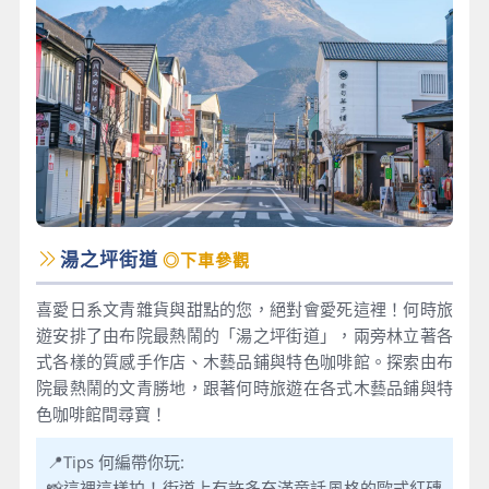
湯之坪街道
◎下車參觀
喜愛日系文青雜貨與甜點的您，絕對會愛死這裡！何時旅
遊安排了由布院最熱鬧的「湯之坪街道」，兩旁林立著各
式各樣的質感手作店、木藝品鋪與特色咖啡館。探索由布
院最熱鬧的文青勝地，跟著何時旅遊在各式木藝品鋪與特
色咖啡館間尋寶！
📍Tips 何編帶你玩:
📸這裡這樣拍！街道上有許多充滿童話風格的歐式紅磚