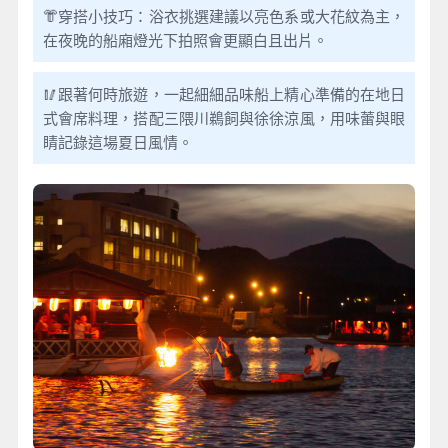
👘穿搭小技巧：浴衣挑選建議以亮色系或大花紋為主，
在夜晚的船廂燈光下拍照會更顯白且出片。
🥢跟著何時旅遊，一起細細品味船上精心準備的在地日
式會席料理，搭配三隈川鵜飼與徐徐涼風，用味蕾與眼
睛記錄這場夏日風情。