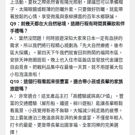
上活動，夏秋之際依然會有陽光照射，建議您可以準備帽
子、太陽眼鏡或輕薄的防曬外套。只要做好防曬，就能帶
著放鬆的心情，享受微風與垂柳拂面的百年水鄉靜謐。
Q9：前幾天都在大自然秘境，這趟行程有時間買藥妝和伴
手禮嗎？
A： 當然沒問題！何時旅遊深知大家來日本一定有血拼的
需求，所以我們將行程精心規劃為「先大自然療癒，後市
區大採購」。第四天下午我們就會回到熱鬧的福岡市區，
安排天神商圈逛街，晚上也入住市區飯店並發放代金讓您
自由覓食。把戰利品集中在最後一天買，就不用提著大包
小包泡溫泉啦！
Q10：這個行程看起來很豐富，適合帶小孩或長輩的家族
旅遊嗎？
A： 非常適合！這支產品主打「高體驗感與高CP值」。豐
富的交通體驗（屋形船、鐵道、柳川遊船）能讓長輩輕鬆
看風景、小孩覺得新奇不無聊，大幅減少純走路的疲憊。
加上霸氣連泊三晚溫泉與澎湃的美食盛宴，不僅是年輕人
打卡的最愛，更是帶長輩出國享福、全家同樂的完美選
擇！