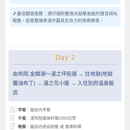
🎵最佳觀賞推薦：請仔細聆聽漁夫敲擊船舷的聲音與吆
喝聲，這是整場表演中最具生命力的祭典樂章。
Day 2
由布院.金鱗湖～湯之坪街道 → 灶地獄(地獄
醬油布丁) → 湯之花小屋 → 入住別府溫泉飯
店
早餐
：飯店內早餐
午餐
：湯布院風味料理2000日幣
晚餐
：飯店內用自助餐 或 會席料理