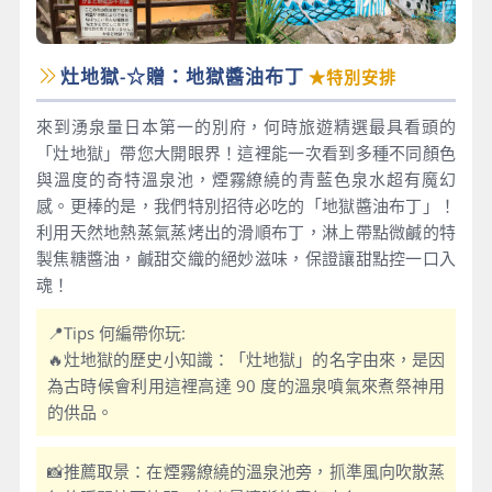
灶地獄-☆贈：地獄醬油布丁
★特別安排
來到湧泉量日本第一的別府，何時旅遊精選最具看頭的
「灶地獄」帶您大開眼界！這裡能一次看到多種不同顏色
與溫度的奇特溫泉池，煙霧繚繞的青藍色泉水超有魔幻
感。更棒的是，我們特別招待必吃的「地獄醬油布丁」！
利用天然地熱蒸氣蒸烤出的滑順布丁，淋上帶點微鹹的特
製焦糖醬油，鹹甜交織的絕妙滋味，保證讓甜點控一口入
魂！
📍Tips 何編帶你玩:
🔥灶地獄的歷史小知識：「灶地獄」的名字由來，是因
為古時候會利用這裡高達 90 度的溫泉噴氣來煮祭神用
的供品。
📸推薦取景：在煙霧繚繞的溫泉池旁，抓準風向吹散蒸