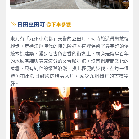
日田豆田町
◎下車參觀
來到有「九州小京都」美譽的豆田町，何時旅遊帶您放慢
腳步，走進江戶時代的時光隧道。這裡保留了最完整的傳
統木造建築，漫步在古色古香的街道上，兩旁是傳承百年
的木屐老舖與質感滿分的文青咖啡館。沒有過度商業化的
喧囂，只有純粹的懷舊浪漫。換上輕便的步伐，在每一個
轉角拍出如日雜般的唯美大片，感受九州獨有的古樸寧
靜。