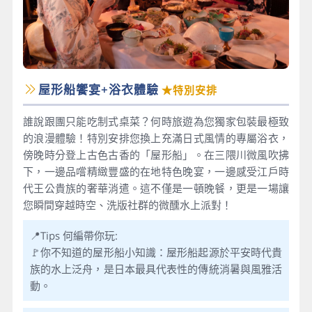
屋形船饗宴+浴衣體驗
★特別安排
誰說跟團只能吃制式桌菜？何時旅遊為您獨家包裝最極致
的浪漫體驗！特別安排您換上充滿日式風情的專屬浴衣，
傍晚時分登上古色古香的「屋形船」。在三隈川微風吹拂
下，一邊品嚐精緻豐盛的在地特色晚宴，一邊感受江戶時
代王公貴族的奢華消遣。這不僅是一頓晚餐，更是一場讓
您瞬間穿越時空、洗版社群的微醺水上派對！
📍Tips 何編帶你玩:
🚩你不知道的屋形船小知識：屋形船起源於平安時代貴
族的水上泛舟，是日本最具代表性的傳統消暑與風雅活
動。