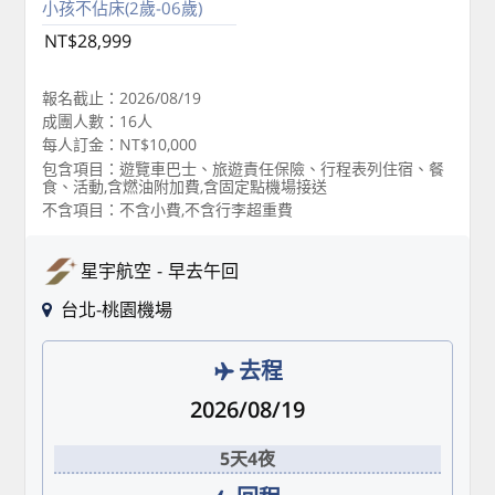
小孩不佔床(2歲-06歲)
NT$28,999
報名截止：2026/08/19
成團人數：16人
每人訂金：NT$10,000
包含項目：遊覽車巴士、旅遊責任保險、行程表列住宿、餐
食、活動,含燃油附加費,含固定點機場接送
不含項目：不含小費,不含行李超重費
星宇航空
早去午回
台北-桃園機場
去程
2026/08/19
5天4夜