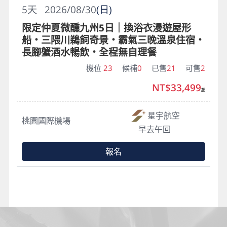
5
天
2026/08/30
(日)
限定仲夏微醺九州5日｜換浴衣漫遊屋形
船・三隈川鵜飼奇景・霸氣三晚溫泉住宿・
長腳蟹酒水暢飲・全程無自理餐
機位
23
候補
0
已售
21
可售
2
NT$33,499
起
星宇航空
桃園國際機場
早去午回
報名