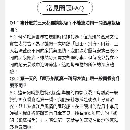
Q1：為什麼前三天都要換飯店？不能連泊同一間溫泉飯店
嗎？
A： 何時旅遊團隊在規劃時也掙扎過！但九州的溫泉文化
實在太豐富，為了讓您一次解鎖「日田、別府、阿蘇」三
大名湯截然不同的泉質與風情，我們決定霸氣安排三晚不
同的溫泉飯店。雖然每天需要整理行李，但每晚都能在不
同的絕美景致中泡湯療癒，這絕對是物超所值的深度體
驗！
Q2：第一天的「屋形船饗宴＋鵜飼表演」跟一般團餐有什
麼不同？
A： 這是何時旅遊特別為您準備的獨家浪漫！有別於一般
旅行團在餐廳吃第一餐，我們安排您抵達後換上專屬浴
衣，登上充滿江戶風情的屋形船。在三隈川的微風中享用
晚餐，還能近距離觀賞日本罕見、擁有400年歷史的「鵜
飼（鸕鶿捕魚）」，讓您第一天就完美沉浸在道地的夏秋
祭典氛圍中。