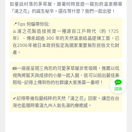
如童話村落的茅草屋，跟著何時旅遊一窺別府溫泉精華
「湯之花」的誕生秘辛。還在等什麼？我們一起出發！
📍Tips 何編帶你玩:
♨️湯之花製造技術是一種源自江戶時代（約 1725
年）、傳承超過 300 年的天然溫泉結晶提煉工藝，已
在2006年被日本政府指定為國家重要無形民俗文化財
產。
📸一座座呈現三角形的可愛茅草屋非常吸睛，推薦以低
視角將藍天與成排的小屋一起入鏡，就可以拍出最佳美
照啦~記得上傳到你的社群讓大家羨慕一番吧！
諮詢
✔記得帶幾包最純粹的天然「湯之花」回家，讓您在台
灣也能隨時重溫九州人氣名湯的療癒感。