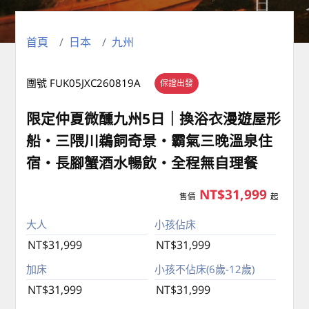
首頁
日本
九州
團號 FUK05JXC260819A
保證出發
限定仲夏微醺九州5日｜換浴衣漫遊屋形
船・三隈川鵜飼奇景・霸氣三晚溫泉住
宿・長腳蟹酒水暢飲・全程無自理餐
NT$31,999
售價
起
大人
小孩佔床
NT$31,999
NT$31,999
加床
小孩不佔床(6歲-12歲)
NT$31,999
NT$31,999