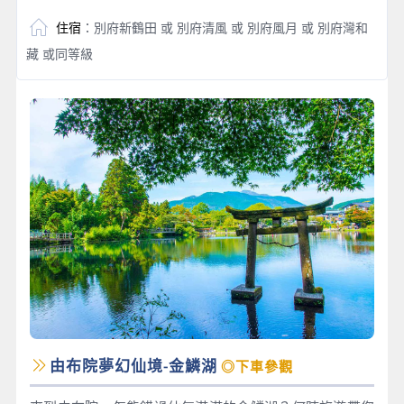
住宿
：別府新鶴田 或 別府清風 或 別府風月 或 別府灣和
藏 或同等級
由布院夢幻仙境-金鱗湖
◎下車參觀