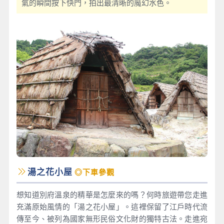
氣的瞬間按下快門，拍出最清晰的魔幻水色。
湯之花小屋
◎下車參觀
想知道別府溫泉的精華是怎麼來的嗎？何時旅遊帶您走進
充滿原始風情的「湯之花小屋」。這裡保留了江戶時代流
傳至今、被列為國家無形民俗文化財的獨特古法。走進宛