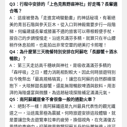
Q3：行程中安排的「上色見熊野座神社」好走嗎？長輩適
合嗎？
A： 這座被譽為「走進宮崎駿動畫」的神話秘境，有著絕
美的青苔石階與參天巨木。從入口到神殿需要步行一段階
梯，何編建議長輩或膝蓋不適的旅客可以帶根輕便手杖，
按自己的步調慢慢走。沿途充滿芬多精，就算只在半山腰
稍作休息拍照，也能拍出非常空靈的絕美打卡照喔！
Q4：為什麼第三天晚餐特別安排在阿蘇吃「長腳蟹＋酒水
暢飲」？
A： 第三天走訪高千穗峽與神社，是吸收滿滿芬多精的
「森呼吸」之日，體力消耗相對較大。因此何時旅遊特別
在今晚祭出「最高規格犒賞」！讓您在阿蘇的自然群峰環
抱下，大啖鮮甜長腳蟹，還能無限暢飲啤酒與飲料。用澎
湃的海陸盛宴與微醺，為這趟秘境探險補足滿滿元氣。
Q5：南阿蘇鐵道會不會很像一般的通勤火車？
A： 絕對不一樣！南阿蘇鐵道是九州最具代表性的觀光鐵
道之一，沿途風景極為震撼。何時旅遊安排這段體驗，就
是要讓您免去遊覽車拉車的疲勞，換個視角，在充滿復古
風情的車廂中，迎著微風飽覽阿蘇五岳的壯麗無邊。這可