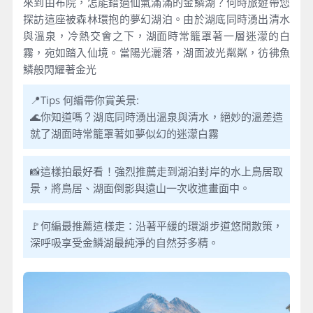
來到由布院，怎能錯過仙氣滿滿的金鱗湖？何時旅遊帶您
探訪這座被森林環抱的夢幻湖泊。由於湖底同時湧出清水
與溫泉，冷熱交會之下，湖面時常籠罩著一層迷濛的白
霧，宛如踏入仙境。當陽光灑落，湖面波光粼粼，彷彿魚
鱗般閃耀著金光
📍Tips 何編帶你賞美景:
🌊你知道嗎？湖底同時湧出溫泉與清水，絕妙的溫差造
就了湖面時常籠罩著如夢似幻的迷濛白霧
📸這樣拍最好看！強烈推薦走到湖泊對岸的水上鳥居取
景，將鳥居、湖面倒影與遠山一次收進畫面中。
🚩何編最推薦這樣走：沿著平緩的環湖步道悠閒散策，
深呼吸享受金鱗湖最純淨的自然芬多精。