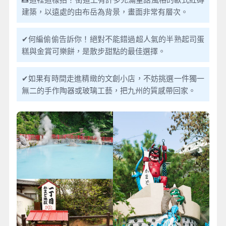
建築，以遠處的由布岳為背景，畫面非常有層次。
✔何編偷偷告訴你！絕對不能錯過超人氣的半熟起司蛋
糕與金賞可樂餅，是散步甜點的最佳選擇。
✔如果有時間走進精緻的文創小店，不妨挑選一件獨一
無二的手作陶器或玻璃工藝，把九州的質感帶回家。