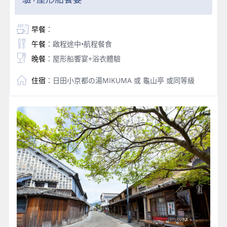
早餐
：
午餐
：啟程途中•航程餐食
晚餐
：屋形船饗宴+浴衣體驗
住宿
：日田小京都の湯MIKUMA 或 龜山亭 或同等級