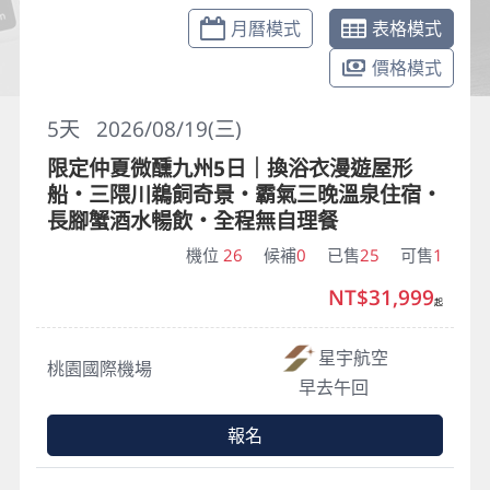
月曆模式
表格模式
價格模式
5
天
2026/08/19(三)
限定仲夏微醺九州5日｜換浴衣漫遊屋形
船・三隈川鵜飼奇景・霸氣三晚溫泉住宿・
長腳蟹酒水暢飲・全程無自理餐
機位
26
候補
0
已售
25
可售
1
NT$31,999
起
星宇航空
桃園國際機場
早去午回
報名