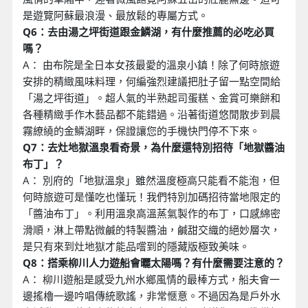
是遊覽阿蘇最浪漫、最放鬆的專屬方式。
Q6：去由湯之坪街道跟金鱗湖，有什麼推薦的必吃必買
嗎？
A： 由布院是全日本女孩最愛的溫泉小鎮！除了何時旅遊
安排的精緻風味料理，何編強烈建議把肚子留一點空間給
「湯之坪街道」。超人氣的半熟起司蛋糕、金賞可樂餅和
各種精緻手作木藝品都不能錯過。沿著街道悠閒散步到晨
霧繚繞的金鱗湖畔，保證讓您的手機快門停不下來。
Q7：去灶地獄溫泉看奇景，為什麼還特別招待「地獄醬油
布丁」？
A： 別府的「地獄溫泉」雖然溫度極高只能看不能泡，但
何時旅遊可是懂吃也懂玩！我們特別加碼招待當地限定的
「醬油布丁」。利用溫泉高溫蒸氣製作的布丁，口感綿密
滑順，淋上帶點微鹹的特製醬油，鹹甜交織的絕妙層次，
是只有來到灶地獄才能品嚐到的隱藏版極致美味。
Q8：搭乘柳川人力遊船會曬太陽嗎？有什麼需要注意的？
A： 柳川遊船是感受九州水鄉風情的最棒方式，船夫會一
邊搖櫓一邊吟唱傳統歌謠，非常愜意。不過因為是戶外水