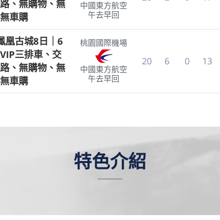
路、無購物、無
中國東方航空
午去早回
無車購
鳳凰古城8日｜6
桃園國際機場
VIP三排車、交
20
6
0
13
路、無購物、無
中國東方航空
午去早回
無車購
特色介紹