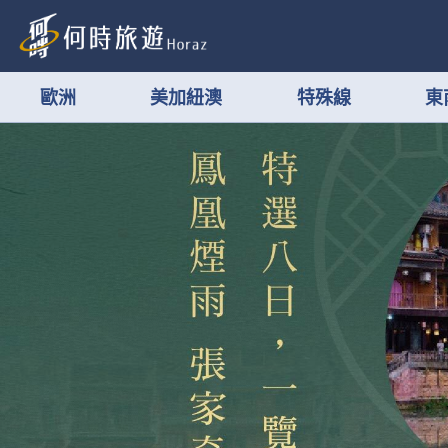
歐洲
美加紐澳
特殊線
東