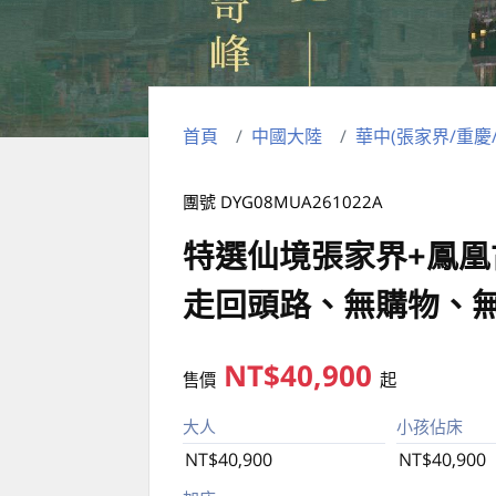
首頁
中國大陸
華中(張家界/重慶
團號 DYG08MUA261022A
特選仙境張家界+鳳凰
走回頭路、無購物、
NT$40,900
售價
起
大人
小孩佔床
NT$40,900
NT$40,900