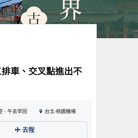
三排車、交叉點進出不
空
午去早回
台北-桃園機場
去程