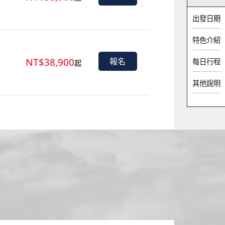
出發日期
特色介紹
NT$38,900
報名
每日行程
起
其他說明