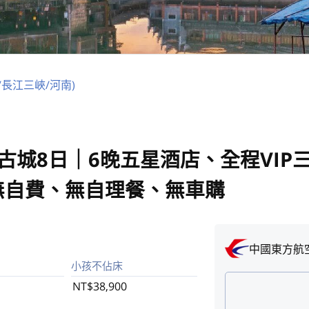
/長江三峽/河南)
古城8日｜6晚五星酒店、全程VIP
無自費、無自理餐、無車購
中國東方航
小孩不佔床
NT$38,900