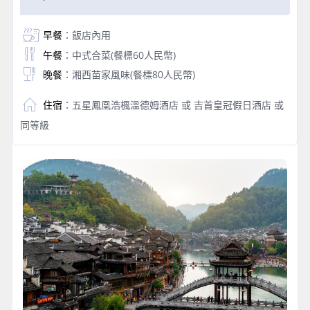
早餐
：飯店內用
午餐
：中式合菜(餐標60人民幣)
晚餐
：湘西苗家風味(餐標80人民幣)
住宿
：五星鳳凰浩楓溫德姆酒店 或 吉首皇冠假日酒店 或
同等級