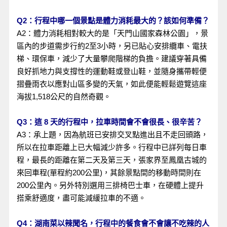
Q2：行程中哪一個景點是體力消耗最大的？該如何準備？
A2：體力消耗相對較大的是「天門山國家森林公園」，景
區內的步道需步行約2至3小時，另已貼心安排纜車、電扶
梯、環保車，減少了大量攀爬階梯的負擔。建議穿著具備
良好抓地力與支撐性的運動鞋或登山鞋，並隨身攜帶輕便
摺疊雨衣以應對山區多變的天氣，如此便能輕鬆遊覽這座
海拔1,518公尺的自然奇觀。
Q3：這 8 天的行程中，拉車時間會不會很長、很辛苦？
A3：承上題，因為航班已安排交叉點進出且不走回頭路，
所以在拉車距離上已大幅減少許多。行程中已詳列每日車
程，最長的距離在第二天及第三天，張家界至鳳凰古城的
來回車程(單程約200公里)，其餘景點間的移動時間則在
200公里內。另外特別選用三排椅巴士車，在硬體上提升
搭乘舒適度，盡可能減緩拉車的不適。
Q4：湖南菜以辣聞名，行程中的餐食會不會讓不吃辣的人