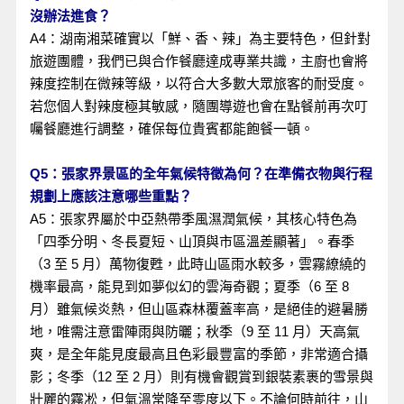
沒辦法進食？
A4：湖南湘菜確實以「鮮、香、辣」為主要特色，但針對
旅遊團體，我們已與合作餐廳達成專業共識，主廚也會將
辣度控制在微辣等級，以符合大多數大眾旅客的耐受度。
若您個人對辣度極其敏感，隨團導遊也會在點餐前再次叮
囑餐廳進行調整，確保每位貴賓都能飽餐一頓。
Q5：張家界景區的全年氣候特徵為何？在準備衣物與行程
規劃上應該注意哪些重點？
A5：張家界屬於中亞熱帶季風濕潤氣候，其核心特色為
「四季分明、冬長夏短、山頂與市區溫差顯著」。春季
（3 至 5 月）萬物復甦，此時山區雨水較多，雲霧繚繞的
機率最高，能見到如夢似幻的雲海奇觀；夏季（6 至 8 
月）雖氣候炎熱，但山區森林覆蓋率高，是絕佳的避暑勝
地，唯需注意雷陣雨與防曬；秋季（9 至 11 月）天高氣
爽，是全年能見度最高且色彩最豐富的季節，非常適合攝
影；冬季（12 至 2 月）則有機會觀賞到銀裝素裹的雪景與
壯麗的霧凇，但氣溫常降至零度以下。不論何時前往，山