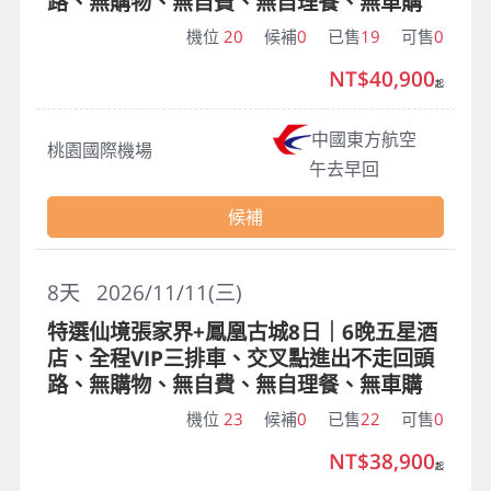
路、無購物、無自費、無自理餐、無車購
機位
20
候補
0
已售
19
可售
0
NT$40,900
起
中國東方航空
桃園國際機場
午去早回
候補
8
天
2026/11/11(三)
特選仙境張家界+鳳凰古城8日｜6晚五星酒
店、全程VIP三排車、交叉點進出不走回頭
路、無購物、無自費、無自理餐、無車購
機位
23
候補
0
已售
22
可售
0
NT$38,900
起