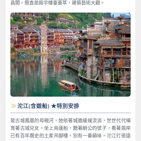
昌閣。簡直是殿宇樓臺薈萃，建築藝術大觀。
沱江(含遊船) ★特別安排
是古城鳳凰的母親河，她依著城牆緩緩流淌，世世代代哺
育著古城兒女。坐上烏蓬船，聽著艄公的號子，看著兩岸
已有百年曆史的土家吊腳樓，別有一番韻味。沱江打很遠