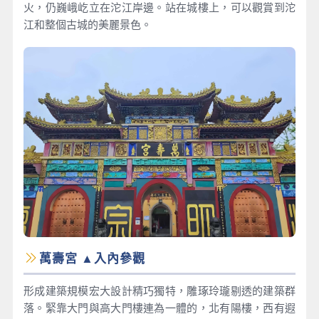
火，仍巍峨屹立在沱江岸邊。站在城樓上，可以觀賞到沱
江和整個古城的美麗景色。
萬壽宮 ▲入內參觀
形成建築規模宏大設計精巧獨特，雕琢玲瓏剔透的建築群
落。緊靠大門與高大門樓連為一體的，北有陽樓，西有遐