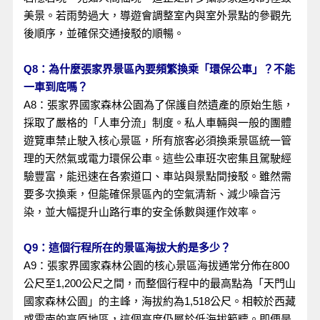
美景。若雨勢過大，導遊會調整室內與室外景點的參觀先
後順序，並確保交通接駁的順暢。
Q8：為什麼張家界景區內要頻繁換乘「環保公車」？不能
一車到底嗎？
A8：張家界國家森林公園為了保護自然遺產的原始生態，
採取了嚴格的「人車分流」制度。私人車輛與一般的團體
遊覽車禁止駛入核心景區，所有旅客必須換乘景區統一管
理的天然氣或電力環保公車。這些公車班次密集且駕駛經
驗豐富，能迅速在各索道口、車站與景點間接駁。雖然需
要多次換乘，但能確保景區內的空氣清新、減少噪音污
染，並大幅提升山路行車的安全係數與運作效率。
Q9：這個行程所在的景區海拔大約是多少？
A9：張家界國家森林公園的核心景區海拔通常分佈在800
公尺至1,200公尺之間，而整個行程中的最高點為「天門山
國家森林公園」的主峰，海拔約為1,518公尺。相較於西藏
或雲南的高原地區，這個高度仍屬於低海拔範疇。即便是