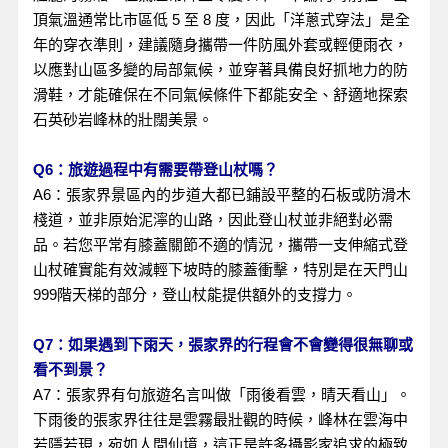
頂氣溫通常比市區低 5 至 8 度，因此「洋蔥式穿法」是全
年的穿衣準則，建議隨身攜帶一件防風外套或輕便雨衣，
以應對山區多變的局部氣候，並穿著具備良好抓地力的防
滑鞋，才能確保在不同氣候條件下都能安全、舒適地探索
石英砂岩峰林的壯闊美景。
Q6：旅遊過程中有需要帶登山杖嗎？
A6：張家界景區內的步道大都已鋪設平整的石板或防滑木
棧道，並非原始泥濘的山路，因此登山杖並非絕對必需
品。若您平常有膝蓋關節不適的情況，攜帶一支伸縮式登
山杖確實能有效減輕下坡時的膝蓋衝擊，特別是在天門山
999階天梯的部分，登山杖能提供額外的支撐力。
Q7：如果遇到下雨天，張家界的行程會不會變得很無聊或
看不到景？
A7：張家界有句旅遊名言叫做「雨後看雲，晴天看山」。
下雨後的張家界往往是雲霧最壯觀的時候，峰林在雲海中
若隱若現，宛如人間仙境，這正是許多攝影家追求的極致