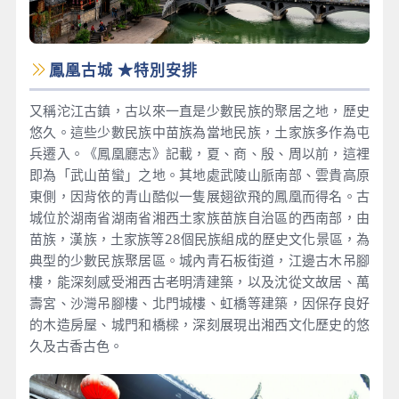
鳳凰古城 ★特別安排
又稱沱江古鎮，古以來一直是少數民族的聚居之地，歷史
悠久。這些少數民族中苗族為當地民族，土家族多作為屯
兵遷入。《鳳凰廳志》記載，夏、商、殷、周以前，這裡
即為「武山苗蠻」之地。其地處武陵山脈南部、雲貴高原
東側，因背依的青山酷似一隻展翅欲飛的鳳凰而得名。古
城位於湖南省湖南省湘西土家族苗族自治區的西南部，由
苗族，漢族，土家族等28個民族組成的歷史文化景區，為
典型的少數民族聚居區。城內青石板街道，江邊古木吊腳
樓，能深刻感受湘西古老明清建築，以及沈從文故居、萬
壽宮、沙灣吊腳樓、北門城樓、虹橋等建築，因保存良好
的木造房屋、城門和橋樑，深刻展現出湘西文化歷史的悠
久及古香古色。