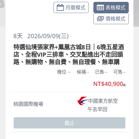
月曆模式
表格模式
價格模式
8
天
2026/09/09(三)
特選仙境張家界+鳳凰古城8日｜6晚五星酒
店、全程VIP三排車、交叉點進出不走回頭
路、無購物、無自費、無自理餐、無車購
機位
--
候補
--
已售
--
可售
--
NT$40,900
起
中國東方航空
桃園國際機場
午去早回
截止