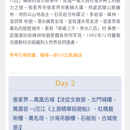
八百」稱譽的偉大奇景中，見識一場大自然鬼斧神工的魅
力之旅。張家界市張家界市舊稱大庸，地處武陵山脈腹
地，地形以山地為主。石灰岩分布廣泛，多岩溶、峰林、
溶洞等 地貌。澧水橫貫全境，並有漊水等支流。張家界是
著名的旅遊城市，素有「奇峰三千，秀水八百」的 美譽。
武陵源砂岩峰林地貌景觀為世所罕見，1992年12月獲聯
合國教科文組織列入世界自然遺產。
參考行車距離：機場—(約10公里)飯店
Day 2
張家界→鳳凰古城【沈從文故居、北門城樓、
萬壽宮－(沱江《上游精華段遊船》、虹橋藝
術樓、萬名塔、沙灣吊腳樓、石板街，古城夜
景)】