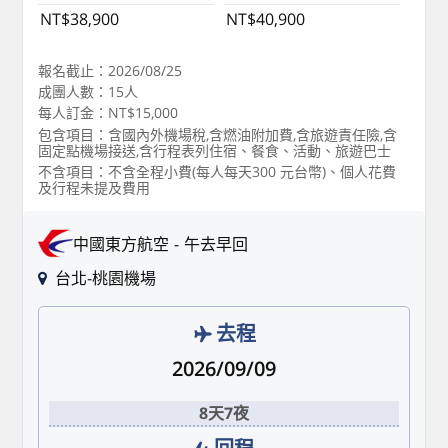
NT$38,900
NT$40,900
報名截止：2026/08/25
成團人數：15人
每人訂金：NT$15,000
包含項目：含國內外機場稅,含燃油附加費,含旅遊責任險,含
固定點機場接送,含行程表列住宿、餐食、活動、旅遊巴士
不含項目：不含全程小費(每人每天300 元台幣)、個人花費
及行程未提及費用
中國東方航空
午去早回
台北-桃園機場
去程
2026/09/09
8天7夜