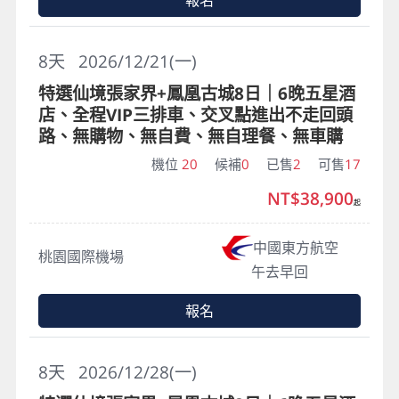
報名
8
天
2026/12/21(一)
特選仙境張家界+鳳凰古城8日｜6晚五星酒
店、全程VIP三排車、交叉點進出不走回頭
路、無購物、無自費、無自理餐、無車購
機位
20
候補
0
已售
2
可售
17
NT$38,900
起
中國東方航空
桃園國際機場
午去早回
報名
8
天
2026/12/28(一)