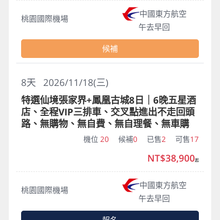
中國東方航空
桃園國際機場
午去早回
候補
8
天
2026/11/18(三)
特選仙境張家界+鳳凰古城8日｜6晚五星酒
店、全程VIP三排車、交叉點進出不走回頭
路、無購物、無自費、無自理餐、無車購
機位
20
候補
0
已售
2
可售
17
NT$38,900
起
中國東方航空
桃園國際機場
午去早回