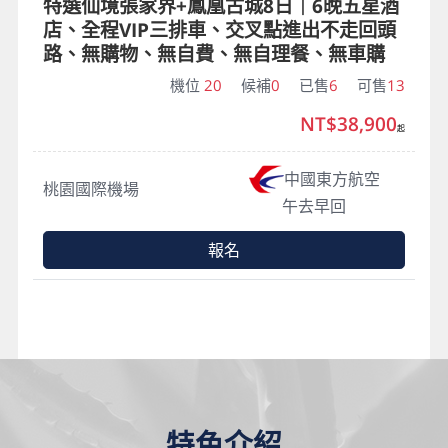
特選仙境張家界+鳳凰古城8日｜6晚五星酒
店、全程VIP三排車、交叉點進出不走回頭
路、無購物、無自費、無自理餐、無車購
機位
20
候補
0
已售
6
可售
13
NT$38,900
起
中國東方航空
桃園國際機場
午去早回
報名
特色介紹