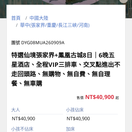
首頁
中國大陸
華中(張家界/重慶/長江三峽/河南)
團號 DYG08MUA260909A
特選仙境張家界+鳳凰古城8日｜6晚五
星酒店、全程VIP三排車、交叉點進出不
走回頭路、無購物、無自費、無自理
餐、無車購
NT$40,900
售價
起
大人
小孩佔床
NT$40,900
NT$40,900
小孩不佔床
加床