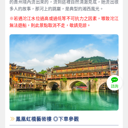
的貴州境內流出來的，流到這裡自然清澈見底，她流出很
多人的故事，那河上的跳巖，是典型的湘西風光。
※若遇沱江水位過高或過低等不可抗力之因素，導致沱江
無法遊船，則此景點取消不走，敬請見諒。
諮詢
鳳凰虹橋藝術樓 ◎下車參觀