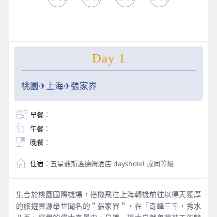
Day 1
桃園✈上海✈張家界
早餐
：
午餐
：
晚餐
：
住宿
：
五星戴斯溫德姆酒店 dayshotel
或同等級
集合於桃園國際機場，搭機飛往上海轉機前往以得天獨厚
的旅遊資源舉世聞名的＂張家界＂，在「奇峰三千，秀水