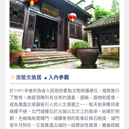
沈從文故居 ▲入內參觀
於1991年被列為省人民政府重點文物保護單位，撥款進行
了整修。故居現陳列有沈老的遺墨、遺稿、遺物和遺像，
成為鳳凰古城最吸引人的人文景觀之一，每天前來瞻仰者
絡繹不絕。北門城樓位於古城以北沱江的南岸，始建於明
朝，也被稱為壁輝門。城樓使用的是紫紅條石砌成，城門
是半月拱形，它是鳳凰古城的一座標誌性建築，雖幾經戰