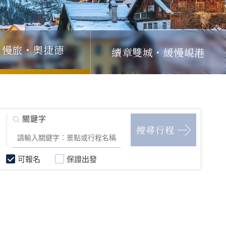
續章雙城・緩慢峴港
日慢旅・奧捷德
可報名
保證出發