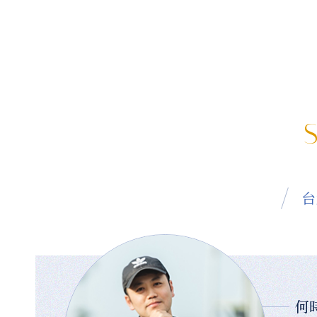
S
台
何