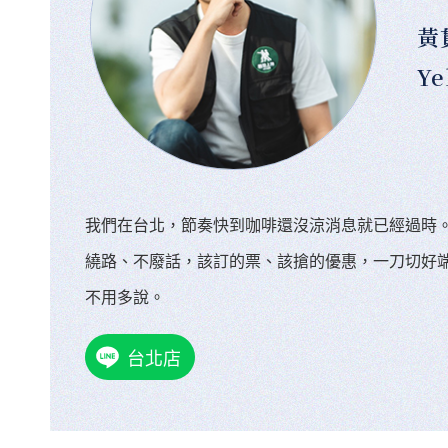
黃
Ye
我們在台北，節奏快到咖啡還沒涼消息就已經過時
繞路、不廢話，該訂的票、該搶的優惠，一刀切好
不用多說。
台北店