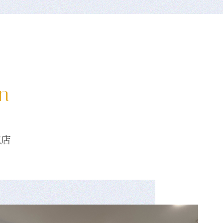
on
龍店