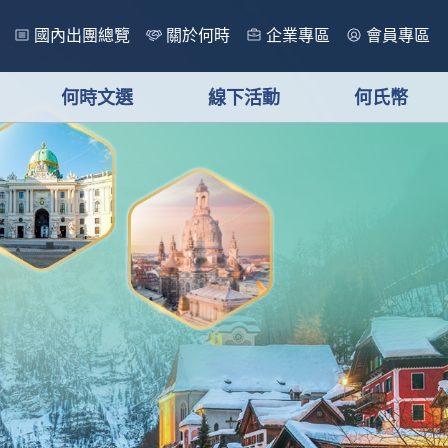
國內出團總覽
關於何時
企業專區
會員專區
何時文選
線下活動
何氏幣