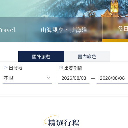
ravel
山海雙享・北海道
冬
國外旅遊
國內旅遊
出發地
出發期間
精選行程