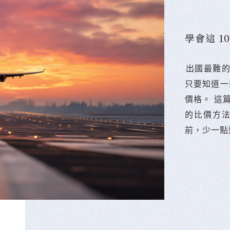
學會這 
󠀠出國最
只要知道一
價格。 這
的比價方
前，少一點