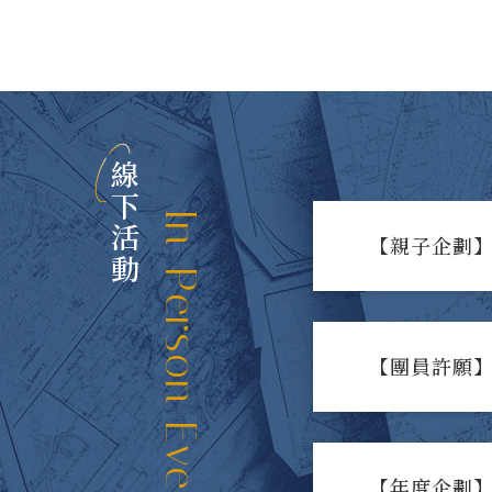
線下活動
In-Person Events
【親子企劃】
【團員許願】
【年度企劃】