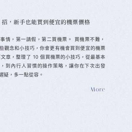
10 招，新手也能買到便宜的機票價格
難的事情，第一請假，第二買機票。 󠀠買機票不難，
些觀念和小技巧，你會更有機會買到便宜的機票
篇文章，整理了 10 個買機票的小技巧，從最基本
法，到內行人習慣的操作策略，讓你在下次出發
遲疑，多一點從容。