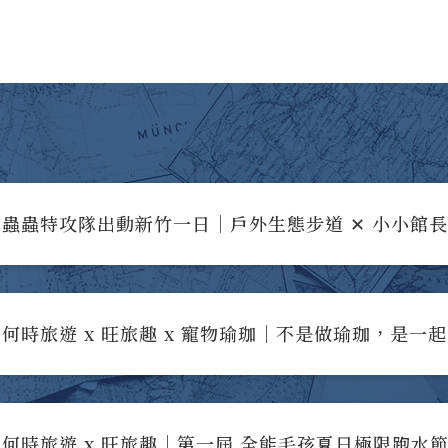
蟲蟲特攻隊出動新竹一日｜戶外生態步道 ✕ 小小館
何時旅遊 x 旺旅趣 x 寵物瑜珈｜不是做瑜珈，是一
何時旅遊 x 旺旅趣｜第一屆 全能毛孩夏日極限跑水