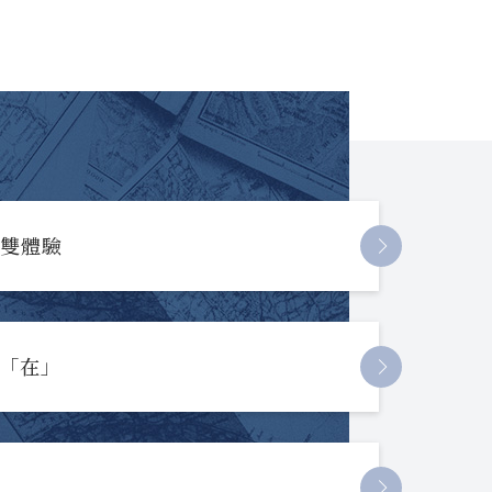
長雙體驗
起「在」
節