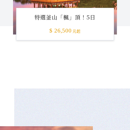
特選釜山「楓」頂！5日
$ 26,500
元起