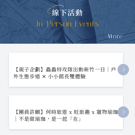
線下活動
In-Person Events
More
【親子企劃】蟲蟲特攻隊出動新竹一日｜戶
外生態步道 ✕ 小小館長雙體驗
【團員許願】何時旅遊 x 旺旅趣 x 寵物瑜珈
｜不是做瑜珈，是一起「在」