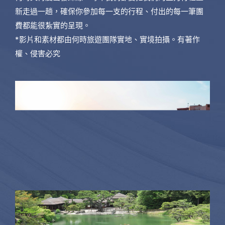
新走過一趟，確保你參加每一支的行程、付出的每一筆團
費都能很紮實的呈現。
*影片和素材都由何時旅遊團隊實地、實境拍攝。有著作
權、侵害必究