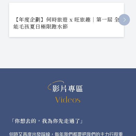
【年度企劃】何時旅遊 x 旺旅趣｜第一屆 全
能毛孩夏日極限跑水節
影片專區
Videos
「你想去的，我為你先走過了」
何時又再度出發踩線，每年我們都要把我們的主力行程重