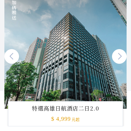
加碼贈送
特選高雄日航酒店二日2.0
$ 4,999
元起