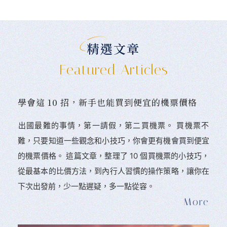
精選文章
Featured Articles
學會這 10 招，新手也能買到便宜的機票價格
󠀠出國最難的事情，第一請假，第二買機票。 󠀠買機票不
難，只要知道一些觀念和小技巧，你會更有機會買到便宜
的機票價格。 這篇文章，整理了 10 個買機票的小技巧，
從最基本的比價方法，到內行人習慣的操作策略，讓你在
下次出發前，少一點遲疑，多一點從容。