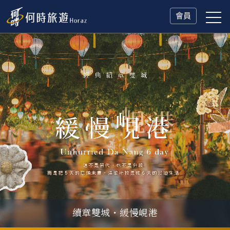
會員
續章雙城・緩慢峴港
父親節．限時特別企劃
一人旅行Solo Travel
山海雙享・北海道
冬日慢旅・奧捷德