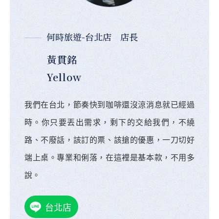
何時旅遊-台北店 店長
黃貫銘
Yellow
我們在台北，節奏快到咖啡還沒涼消息就已經過
時。你只要丟出需求，剩下的交給我們，不繞
路、不廢話，該訂的票、該搶的優惠，一刀切好
端上桌。專業和俐落，在這裡是基本款，不用多
說。
台北店