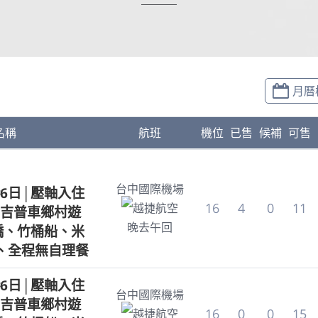
月曆
名稱
航班
機位
已售
候補
可售
台中國際機場
6日│壓軸入住
16
4
0
11
越捷航空
吉普車鄉村遊
晚去午回
手橋、竹桶船、米
、全程無自理餐
6日│壓軸入住
台中國際機場
吉普車鄉村遊
16
0
0
15
越捷航空