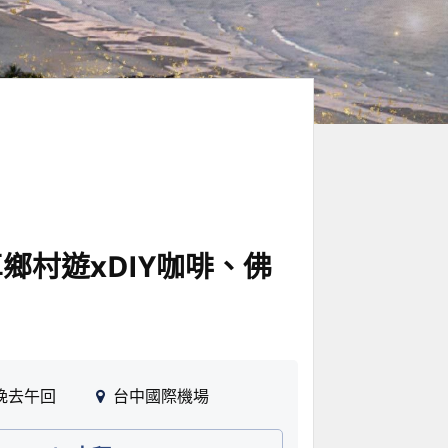
鄉村遊xDIY咖啡、佛
晚去午回
台中國際機場