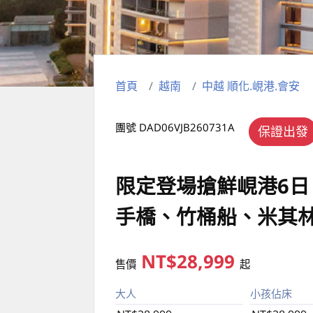
首頁
越南
中越 順化.峴港.會安
團號 DAD06VJB260731A
保證出發
限定登場搶鮮峴港6日
手橋、竹桶船、米其
NT$28,999
售價
起
大人
小孩佔床