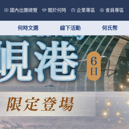
國內出團總覽
關於何時
企業專區
會員專區
何時文選
線下活動
何氏幣