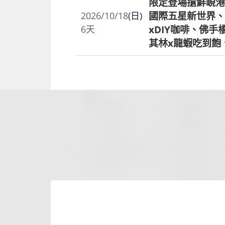
限定登場搶鮮峴港
國際五星新世界、
2026/10/18
(日)
xDIY咖啡、佛
6
天
其林x龍蝦吃到飽