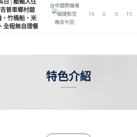
6日│壓軸入住
台中國際機場
吉普車鄉村遊
16
0
0
15
越捷航空
手橋、竹桶船、米
晚去午回
、全程無自理餐
特色介紹