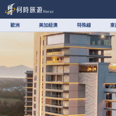
歐洲
美加紐澳
特殊線
東