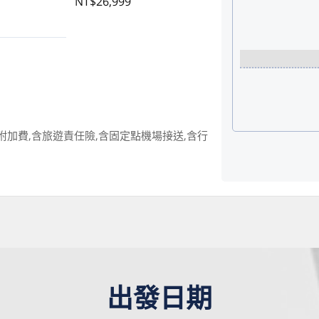
NT$26,999
附加費,含旅遊責任險,含固定點機場接送,含行
出發日期