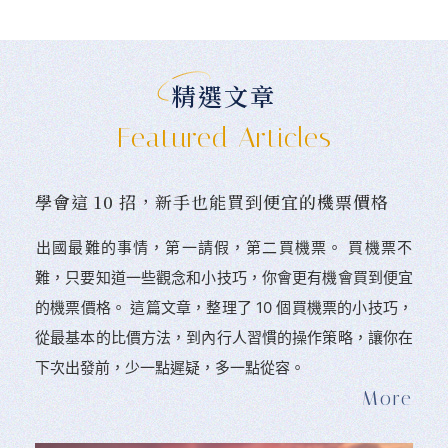
精選文章
Featured Articles
學會這 10 招，新手也能買到便宜的機票價格
󠀠出國最難的事情，第一請假，第二買機票。 󠀠買機票不
難，只要知道一些觀念和小技巧，你會更有機會買到便宜
的機票價格。 這篇文章，整理了 10 個買機票的小技巧，
從最基本的比價方法，到內行人習慣的操作策略，讓你在
下次出發前，少一點遲疑，多一點從容。