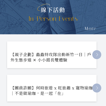
線下活動
In-Person Events
More
【親子企劃】蟲蟲特攻隊出動新竹一日｜戶
外生態步道 ✕ 小小館長雙體驗
【團員許願】何時旅遊 x 旺旅趣 x 寵物瑜珈
｜不是做瑜珈，是一起「在」