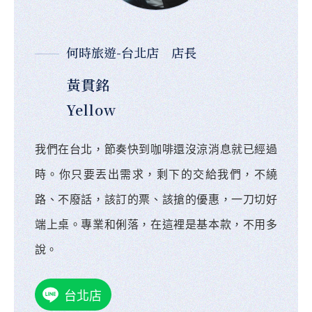
何時旅遊-台北店 店長
黃貫銘
Yellow
我們在台北，節奏快到咖啡還沒涼消息就已經過
時。你只要丟出需求，剩下的交給我們，不繞
路、不廢話，該訂的票、該搶的優惠，一刀切好
端上桌。專業和俐落，在這裡是基本款，不用多
說。
台北店