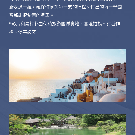
新走過一趟，確保你參加每一支的行程、付出的每一筆團
費都能很紮實的呈現。
*影片和素材都由何時旅遊團隊實地、實境拍攝。有著作
權、侵害必究