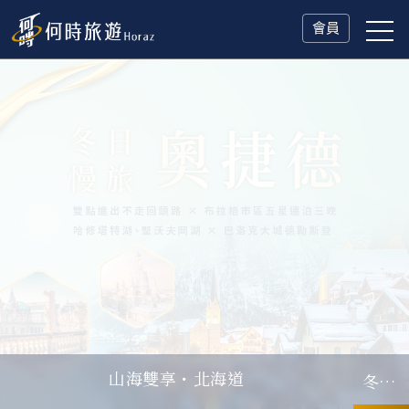
會員
冬日慢旅・奧捷德
父親節．限時特別企劃
一人旅行Solo Travel
山海雙享・北海道