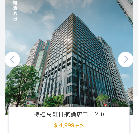
加碼贈送
特選高雄日航酒店二日2.0
$ 4,999
元起