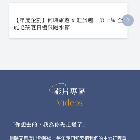
【年度企劃】何時旅遊 x 旺旅趣｜第一屆 全
能毛孩夏日極限跑水節
影片專區
Videos
「你想去的，我為你先走過了」
何時又再度出發踩線，每年我們都要把我們的主力行程重