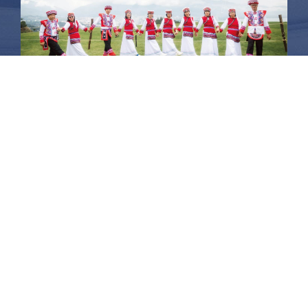
昆大麗旅拍
何時旅行社有限公司
品保 北2756 負責人：許采原
聯絡信箱：shallwegotravel2@gmail.com
台北店