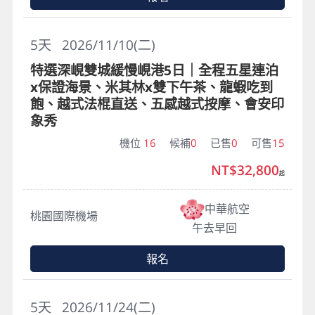
5
天
2026/11/10(二)
特選深峴雙城緩慢峴港5日｜全程五星連泊
x保證海景、米其林x雙下午茶、龍蝦吃到
飽、越式法棍直送、五感越式按摩、會安印
象秀
機位
16
候補
0
已售
0
可售
15
NT$32,800
起
中華航空
桃園國際機場
午去早回
報名
5
天
2026/11/24(二)