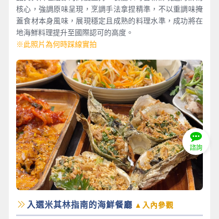
核心，強調原味呈現，烹調手法拿捏精準，不以重調味掩
蓋食材本身風味，展現穩定且成熟的料理水準，成功將在
地海鮮料理提升至國際認可的高度。
※此照片為何時踩線實拍
諮詢
入選米其林指南的海鮮餐廳
▲入內參觀