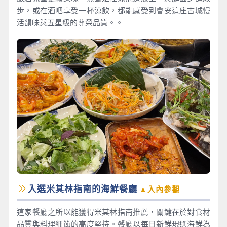
步，或在酒吧享受一杯涼飲，都能感受到會安這座古城慢
活韻味與五星級的尊榮品質。。
入選米其林指南的海鮮餐廳
▲入內參觀
這家餐廳之所以能獲得米其林指南推薦，關鍵在於對食材
品質與料理細節的高度堅持。餐廳以每日新鮮現選海鮮為