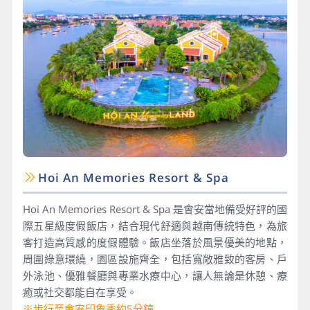
Hoi An Memories Resort & Spa
Hoi An Memories Resort & Spa 是會安當地備受好評的國
際五星級度假飯店，結合現代舒適與越南傳統特色，為旅
客打造高質感的度假體驗。飯店坐落於風景優美的地點，
周圍綠意環繞，園區設施齊全，包括寬敞雅致的客房、戶
外泳池、優雅餐廳與專業水療中心，讓人無論是休憩、療
癒或社交都能自在享受。
※步行至會安印象秀約5分鐘