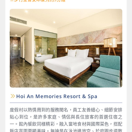
Hoi An Memories Resort & Spa
度假村以熱情周到的服務聞名，員工友善細心、細節安排
貼心到位，是許多家庭、情侶與長住旅客的首選住宿之
一。館內餐飲同樣精彩，融入當地食材與國際菜色，搭配
飯店氛圍更顯美味。無論是在泳池邊放空、於庭園步道散