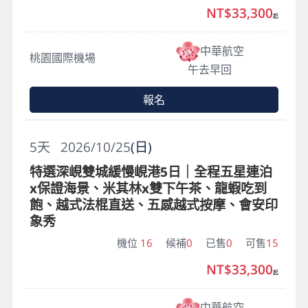
NT$33,300
起
中華航空
桃園國際機場
午去早回
報名
5
天
2026/10/25
(日)
特選深峴雙城緩慢峴港5日｜全程五星連泊
x保證海景、米其林x雙下午茶、龍蝦吃到
飽、越式法棍直送、五感越式按摩、會安印
象秀
機位
16
候補
0
已售
0
可售
15
NT$33,300
起
中華航空