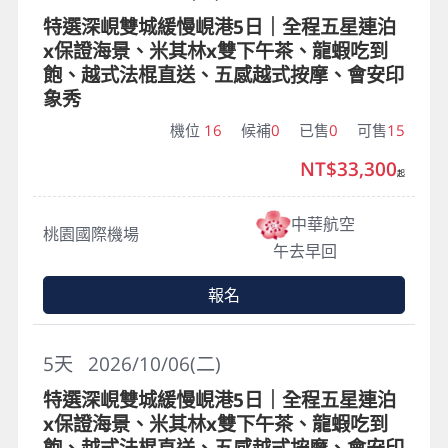
特選深峴雙城緩慢峴港5日｜全程五星連泊
x保證海景、米其林x雙下午茶、龍蝦吃到
飽、越式法棍直送、五感越式按摩、會安印
象秀
機位
16
候補
0
已售
0
可售
15
NT$33,300
起
中華航空
桃園國際機場
午去早回
報名
5
天
2026/10/06(二)
特選深峴雙城緩慢峴港5日｜全程五星連泊
x保證海景、米其林x雙下午茶、龍蝦吃到
飽、越式法棍直送、五感越式按摩、會安印