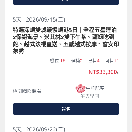
5
天
2026/09/15(二)
特選深峴雙城緩慢峴港5日｜全程五星連泊
x保證海景、米其林x雙下午茶、龍蝦吃到
飽、越式法棍直送、五感越式按摩、會安印
象秀
機位
16
候補
0
已售
4
可售
11
NT$33,300
起
中華航空
桃園國際機場
午去早回
報名
5
天
2026/09/22(二)