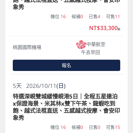
象秀
機位
16
候補
0
已售
4
可售
11
NT$33,300
起
中華航空
桃園國際機場
午去早回
報名
5
天
2026/10/11
(日)
特選深峴雙城緩慢峴港5日｜全程五星連泊
x保證海景、米其林x雙下午茶、龍蝦吃到
飽、越式法棍直送、五感越式按摩、會安印
象秀
機位
16
候補
0
已售
0
可售
15