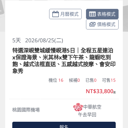
月曆模式
表格模式
價格模式
5
天
2026/08/25(二)
特選深峴雙城緩慢峴港5日｜全程五星連泊
x保證海景、米其林x雙下午茶、龍蝦吃到
飽、越式法棍直送、五感越式按摩、會安印
象秀
機位
16
候補
0
已售
0
可售
15
NT$33,800
起
中華航空
桃園國際機場
午去早回
報名