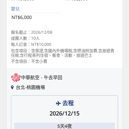
嬰兒
NT$6,000
報名截止：2026/12/08
成團人數：10人
每人訂金：NT$10,000
包含項目：含簽證,含國內外機場稅,含燃油附加費,含旅遊責
任險,含行程表列住宿、餐食、活動、旅遊巴士
不含項目：不含小費
中華航空
午去早回
台北-桃園機場
去程
2026/12/15
5天4夜