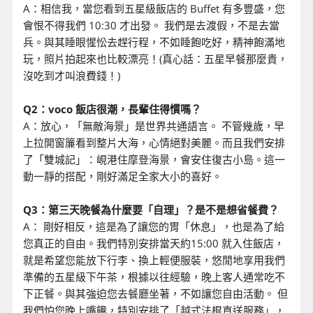
A：相信我，當您看到五星級飯店的 Buffet 有多豐盛，您
會恨不得我們 10:30 才出發。 我們是去渡假，不是去當
兵。與其睡眼惺忪去趕行程，不如睡飽吃好，精神飽滿地
玩，照片拍起來也比較漂亮！(真心話：五星早餐那麼貴，
沒吃到才叫浪費錢！)
Q2：voco 飯店很潮，長輩住得慣嗎？
A：放心，「無敵海景」是世界共通語言。 不管幾歲，早
上拉開窗簾看到整片大海，心情絕對美麗。而且我們安排
了「雙城記」：峴港住摩登海景，會安住復古小島。這一
動一靜的搭配，剛好滿足全家大小的喜好。
Q3：第三天晚餐為什麼要「自理」？是不是想省餐費？
A： 剛好相反，這是為了讓您的胃「休息」，也是為了給
您真正的自由。我們特別安排當天約15:00 就入住飯店，
就是希望您能放下行李、換上輕便服裝，悠閒地享用我們
準備的五星級下午茶，根據以往經驗，晚上客人通常吃不
下正餐。與其強迫您去餐廳坐著，不如讓您自由活動。 但
我們怕您晚上嘴饞，特別安排了「越式法棍直送服務」，