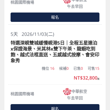
桃園國際機場
午去早回
報名
5
天
2026/11/03(二)
特選深峴雙城緩慢峴港5日｜全程五星連泊
x保證海景、米其林x雙下午茶、龍蝦吃到
飽、越式法棍直送、五感越式按摩、會安印
象秀
機位
16
候補
0
已售
0
可售
15
NT$32,800
起
中華航空
桃園國際機場
午去早回
報名