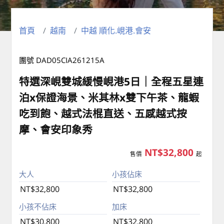
首頁
越南
中越 順化.峴港.會安
團號 DAD05CIA261215A
特選深峴雙城緩慢峴港5日｜全程五星連
泊x保證海景、米其林x雙下午茶、龍蝦
吃到飽、越式法棍直送、五感越式按
摩、會安印象秀
NT$32,800
售價
起
大人
小孩佔床
NT$32,800
NT$32,800
小孩不佔床
加床
NT$30,800
NT$32,800