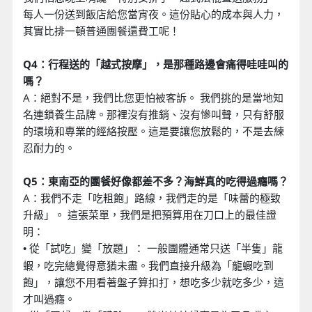
每人一份送到飯店給您當宵夜。這份貼心的成本與人力，
其實比排一頓普通團餐還費工呢！
Q4：行程送的「越式按摩」，是那種路邊會痛得哇哇叫的
嗎？
A：絕對不是，我們比您更怕被客訴。 我們挑的是當地知
名連鎖養生品牌。那裡沒有推銷、沒有慘叫聲，只有舒服
的環境和專業的經絡按壓。這是要讓您放鬆的，不是去練
忍耐力的。
Q5：東南亞的團餐好像都差不多？海鮮真的吃得過癮嗎？
A：我們不走「吃粗飽」路線，我們走的是「味蕾的極致
升級」。 這張菜單，我們是把預算用在刀口上的最佳證
明：
從「試吃」變「放題」： 一般團體通常只送「半隻」龍
•
蝦，吃完總覺得意猶未盡。我們直接升級為「龍蝦吃到
飽」，讓您不用看著盤子算扣打，想吃多少就吃多少，這
才叫過癮。