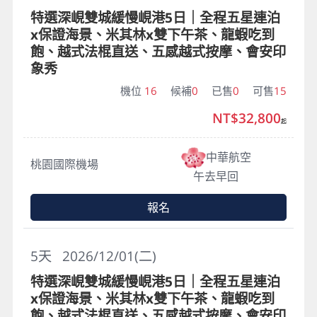
特選深峴雙城緩慢峴港5日｜全程五星連泊
x保證海景、米其林x雙下午茶、龍蝦吃到
飽、越式法棍直送、五感越式按摩、會安印
象秀
機位
16
候補
0
已售
0
可售
15
NT$32,800
起
中華航空
桃園國際機場
午去早回
報名
5
天
2026/12/01(二)
特選深峴雙城緩慢峴港5日｜全程五星連泊
x保證海景、米其林x雙下午茶、龍蝦吃到
飽、越式法棍直送、五感越式按摩、會安印