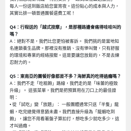
每人一份送到飯店給您當宵夜。這份貼心的成本與人力，
其實比排一頓普通團餐還費工呢！
Q4：行程送的「越式按摩」，是那種路邊會痛得哇哇叫的
嗎？
A：絕對不是，我們比您更怕被客訴。 我們挑的是當地知
名連鎖養生品牌。那裡沒有推銷、沒有慘叫聲，只有舒服
的環境和專業的經絡按壓。這是要讓您放鬆的，不是去練
忍耐力的。
Q5：東南亞的團餐好像都差不多？海鮮真的吃得過癮嗎？
A：我們不走「吃粗飽」路線，我們走的是「味蕾的極致
升級」。 這張菜單，我們是把預算用在刀口上的最佳證
明：
從「試吃」變「放題」： 一般團體通常只送「半隻」龍
•
蝦，吃完總覺得意猶未盡。我們直接升級為「龍蝦吃到
飽」，讓您不用看著盤子算扣打，想吃多少就吃多少，這
才叫過癮。