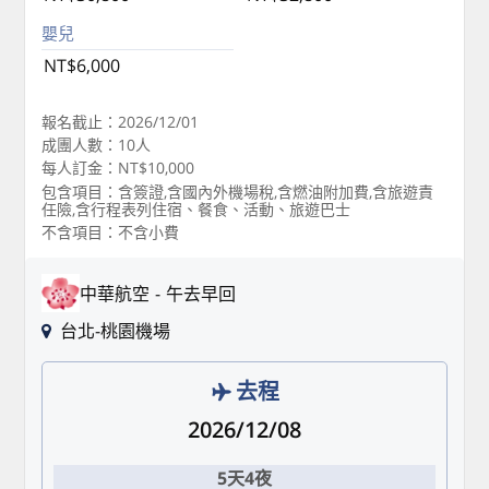
嬰兒
NT$6,000
報名截止：2026/12/01
成團人數：10人
每人訂金：NT$10,000
包含項目：含簽證,含國內外機場稅,含燃油附加費,含旅遊責
任險,含行程表列住宿、餐食、活動、旅遊巴士
不含項目：不含小費
中華航空
午去早回
台北-桃園機場
去程
2026/12/08
5天4夜