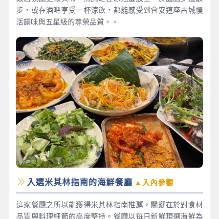
步，或在酒吧享受一杯涼飲，都能感受到會安這座古城慢
活韻味與五星級的尊榮品質。。
入選米其林指南的海鮮餐廳
▲入內參觀
這家餐廳之所以能獲得米其林指南推薦，關鍵在於對食材
品質與料理細節的高度堅持。餐廳以每日新鮮現選海鮮為