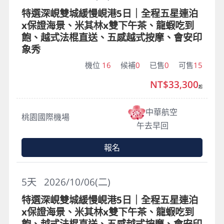
特選深峴雙城緩慢峴港5日｜全程五星連泊
x保證海景、米其林x雙下午茶、龍蝦吃到
飽、越式法棍直送、五感越式按摩、會安印
象秀
機位
16
候補
0
已售
0
可售
15
NT$33,300
起
中華航空
桃園國際機場
午去早回
報名
5
天
2026/10/06(二)
特選深峴雙城緩慢峴港5日｜全程五星連泊
x保證海景、米其林x雙下午茶、龍蝦吃到
飽、越式法棍直送、五感越式按摩、會安印