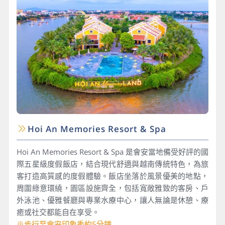
Hoi An Memories Resort & Spa
Hoi An Memories Resort & Spa 是會安當地備受好評的國
際五星級度假飯店，結合現代舒適與越南傳統特色，為旅
客打造高質感的度假體驗。飯店坐落於風景優美的地點，
周圍綠意環繞，園區設施齊全，包括寬敞雅致的客房、戶
外泳池、優雅餐廳與專業水療中心，讓人無論是休憩、療
癒或社交都能自在享受。
※步行至會安印象秀約5分鐘