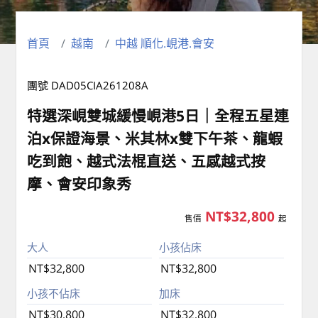
首頁
越南
中越 順化.峴港.會安
團號 DAD05CIA261208A
特選深峴雙城緩慢峴港5日｜全程五星連
泊x保證海景、米其林x雙下午茶、龍蝦
吃到飽、越式法棍直送、五感越式按
摩、會安印象秀
NT$32,800
售價
起
大人
小孩佔床
NT$32,800
NT$32,800
小孩不佔床
加床
NT$30,800
NT$32,800