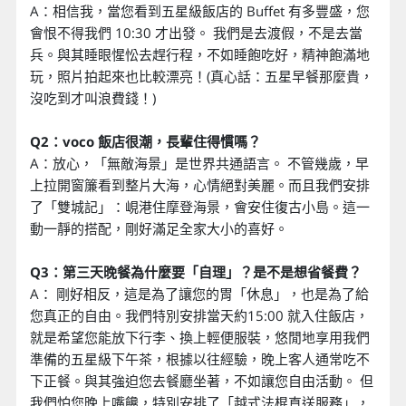
A：相信我，當您看到五星級飯店的 Buffet 有多豐盛，您
會恨不得我們 10:30 才出發。 我們是去渡假，不是去當
兵。與其睡眼惺忪去趕行程，不如睡飽吃好，精神飽滿地
玩，照片拍起來也比較漂亮！(真心話：五星早餐那麼貴，
沒吃到才叫浪費錢！)
Q2：voco 飯店很潮，長輩住得慣嗎？
A：放心，「無敵海景」是世界共通語言。 不管幾歲，早
上拉開窗簾看到整片大海，心情絕對美麗。而且我們安排
了「雙城記」：峴港住摩登海景，會安住復古小島。這一
動一靜的搭配，剛好滿足全家大小的喜好。
Q3：第三天晚餐為什麼要「自理」？是不是想省餐費？
A： 剛好相反，這是為了讓您的胃「休息」，也是為了給
您真正的自由。我們特別安排當天約15:00 就入住飯店，
就是希望您能放下行李、換上輕便服裝，悠閒地享用我們
準備的五星級下午茶，根據以往經驗，晚上客人通常吃不
下正餐。與其強迫您去餐廳坐著，不如讓您自由活動。 但
我們怕您晚上嘴饞，特別安排了「越式法棍直送服務」，