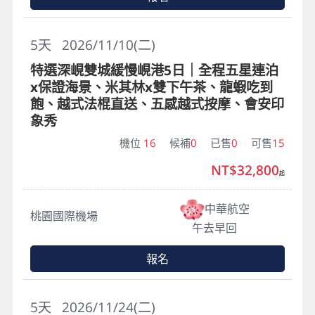
5
天
2026/11/10(二)
特選深峴雙城緩慢峴港5日｜全程五星連泊
x保證海景、米其林x雙下午茶、龍蝦吃到
飽、越式法棍直送、五感越式按摩、會安印
象秀
機位
16
候補
0
已售
0
可售
15
NT$32,800
起
中華航空
桃園國際機場
午去早回
報名
5
天
2026/11/24(二)