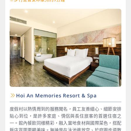
Hoi An Memories Resort & Spa
度假村以熱情周到的服務聞名，員工友善細心、細節安排
貼心到位，是許多家庭、情侶與長住旅客的首選住宿之
一。館內餐飲同樣精彩，融入當地食材與國際菜色，搭配
飯店氛圍更顯美味。無論是在泳池邊放空、於庭園步道散