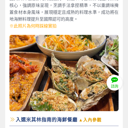
核心，強調原味呈現，烹調手法拿捏精準，不以重調味掩
蓋食材本身風味，展現穩定且成熟的料理水準，成功將在
地海鮮料理提升至國際認可的高度。
※此照片為何時踩線實拍
諮詢
入選米其林指南的海鮮餐廳
▲入內參觀