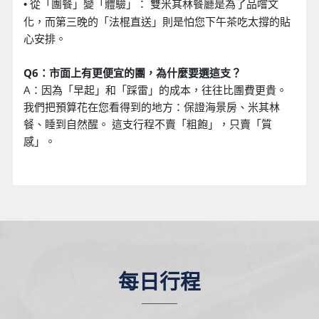
從「團餐」變「體驗」： 雙米其林餐廳是為了品嚐文
•
化，而第三晚的「法棍直送」則是怕您下午茶吃太撐的貼
心安排。
Q6：市面上有更便宜的團，為什麼要選這支？
A：因為「早起」和「踩雷」的成本，往往比團費更貴。
我們把預算花在您看得到的地方：保證海景房、米其林
餐、睡到自然醒。 這支行程不賣「粗飽」，只賣「質
感」。
每日行程