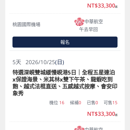
NT$33,300
起
中華航空
桃園國際機場
午去早回
報名
5
天
2026/10/25
(日)
特選深峴雙城緩慢峴港5日｜全程五星連泊
x保證海景、米其林x雙下午茶、龍蝦吃到
飽、越式法棍直送、五感越式按摩、會安印
象秀
機位
16
候補
0
已售
0
可售
15
NT$33,300
起
中華航空