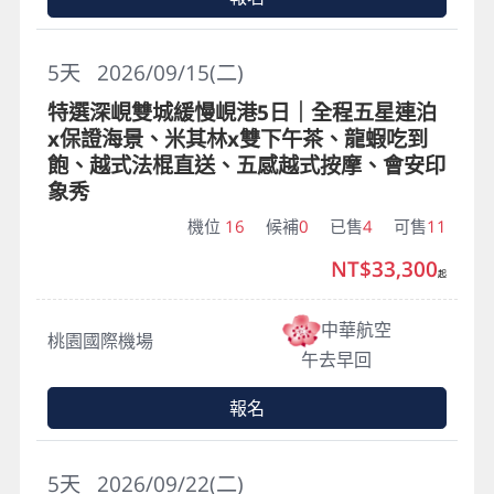
5
天
2026/09/15(二)
特選深峴雙城緩慢峴港5日｜全程五星連泊
x保證海景、米其林x雙下午茶、龍蝦吃到
飽、越式法棍直送、五感越式按摩、會安印
象秀
機位
16
候補
0
已售
4
可售
11
NT$33,300
起
中華航空
桃園國際機場
午去早回
報名
5
天
2026/09/22(二)