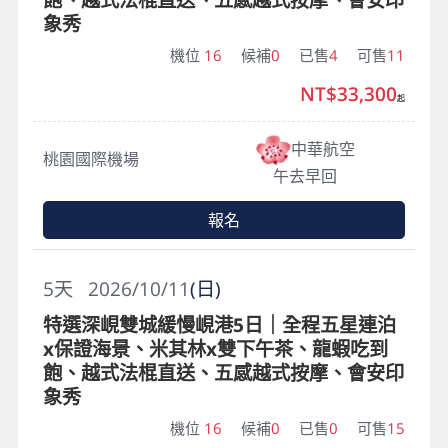
象秀
機位
16
候補
0
已售
4
可售
11
NT$33,300
起
中華航空
桃園國際機場
午去早回
報名
5
天
2026/10/11
(日)
特選深峴雙城緩慢峴港5日｜全程五星連泊
x保證海景、米其林x雙下午茶、龍蝦吃到
飽、越式法棍直送、五感越式按摩、會安印
象秀
機位
16
候補
0
已售
0
可售
15