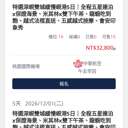
特選深峴雙城緩慢峴港5日｜全程五星連泊
x保證海景、米其林x雙下午茶、龍蝦吃到
飽、越式法棍直送、五感越式按摩、會安印
象秀
機位
16
候補
0
已售
0
可售
15
NT$32,800
起
中華航空
桃園國際機場
午去早回
報名
5
天
2026/12/01(二)
特選深峴雙城緩慢峴港5日｜全程五星連泊
x保證海景、米其林x雙下午茶、龍蝦吃到
飽、越式法棍直送、五感越式按摩、會安印