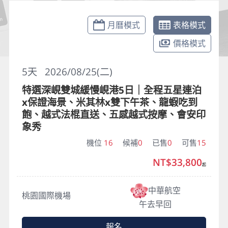
月曆模式
表格模式
價格模式
5
天
2026/08/25(二)
特選深峴雙城緩慢峴港5日｜全程五星連泊
x保證海景、米其林x雙下午茶、龍蝦吃到
飽、越式法棍直送、五感越式按摩、會安印
象秀
機位
16
候補
0
已售
0
可售
15
NT$33,800
起
中華航空
桃園國際機場
午去早回
報名