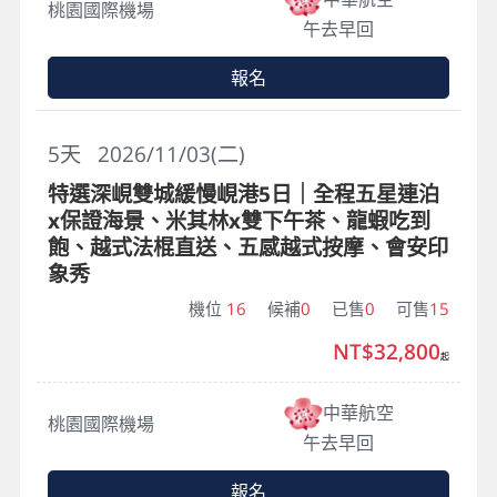
桃園國際機場
午去早回
報名
5
天
2026/11/03(二)
特選深峴雙城緩慢峴港5日｜全程五星連泊
x保證海景、米其林x雙下午茶、龍蝦吃到
飽、越式法棍直送、五感越式按摩、會安印
象秀
機位
16
候補
0
已售
0
可售
15
NT$32,800
起
中華航空
桃園國際機場
午去早回
報名