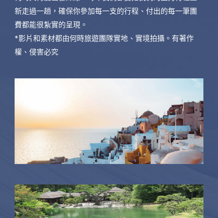
新走過一趟，確保你參加每一支的行程、付出的每一筆團
費都能很紮實的呈現。
*影片和素材都由何時旅遊團隊實地、實境拍攝。有著作
權、侵害必究