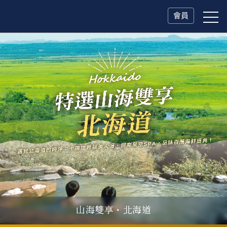
會員
山海雙享・北海道
父親節．限時特別企劃
一人旅行Solo Travel