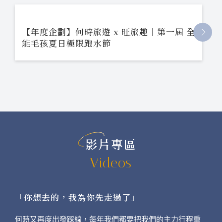
【年度企劃】何時旅遊 x 旺旅趣｜第一屆 全
能毛孩夏日極限跑水節
影片專區
Videos
「你想去的，我為你先走過了」
何時又再度出發踩線，每年我們都要把我們的主力行程重