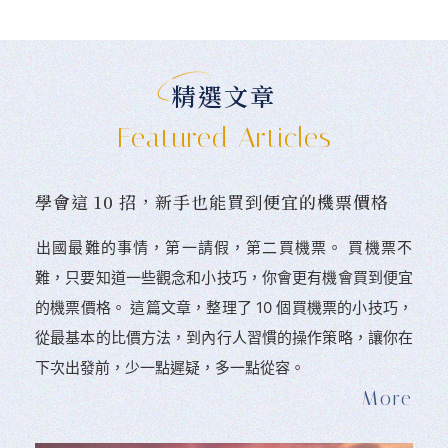
精選文章
Featured Articles
學會這 10 招，新手也能買到便宜的機票價格
󠀠出國最難的事情，第一請假，第二買機票。 󠀠買機票不
難，只要知道一些觀念和小技巧，你會更有機會買到便宜
的機票價格。 這篇文章，整理了 10 個買機票的小技巧，
從最基本的比價方法，到內行人習慣的操作策略，讓你在
下次出發前，少一點遲疑，多一點從容。