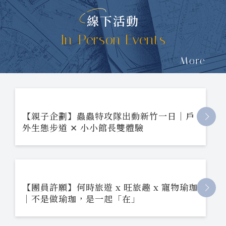
線下活動
In-Person Events
More
【親子企劃】蟲蟲特攻隊出動新竹一日｜戶
外生態步道 ✕ 小小館長雙體驗
【團員許願】何時旅遊 x 旺旅趣 x 寵物瑜珈
｜不是做瑜珈，是一起「在」