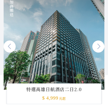
加碼贈送
特選高雄日航酒店二日2.0
$ 4,999
元起