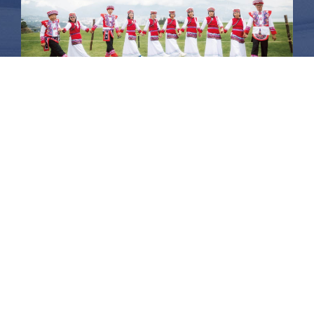
昆大麗旅拍
何時旅行社有限公司
品保 北2756 負責人：許采原
聯絡信箱：shallwegotravel2@gmail.com
台北店