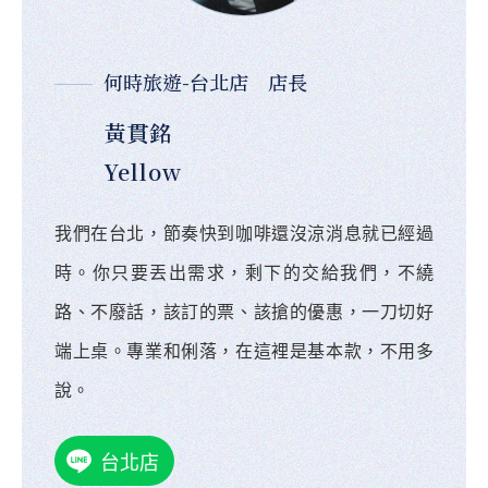
何時旅遊-台北店 店長
黃貫銘
Yellow
我們在台北，節奏快到咖啡還沒涼消息就已經過
時。你只要丟出需求，剩下的交給我們，不繞
路、不廢話，該訂的票、該搶的優惠，一刀切好
端上桌。專業和俐落，在這裡是基本款，不用多
說。
台北店