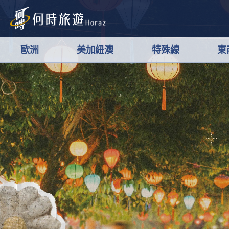
歐洲
美加紐澳
特殊線
東