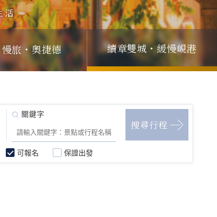
續章雙城・緩慢峴港
日慢旅・奧捷德
可報名
保證出發