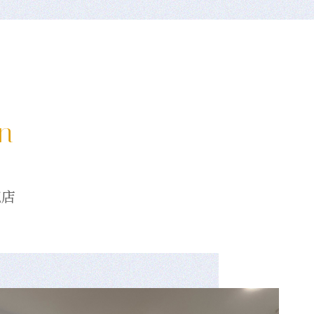
on
龍店