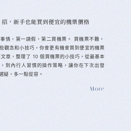
10 招，新手也能買到便宜的機票價格
難的事情，第一請假，第二買機票。 󠀠買機票不難，
些觀念和小技巧，你會更有機會買到便宜的機票
篇文章，整理了 10 個買機票的小技巧，從最基本
法，到內行人習慣的操作策略，讓你在下次出發
遲疑，多一點從容。