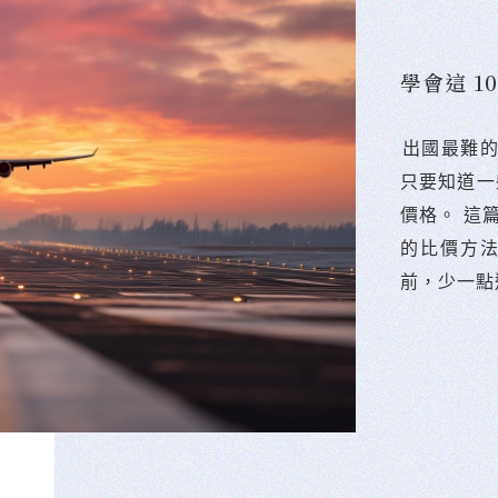
學會這 
󠀠出國最
只要知道一
價格。 這
的比價方
前，少一點