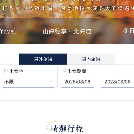
ravel
山海雙享・北海道
冬
國外旅遊
國內旅遊
出發地
出發期間
精選行程