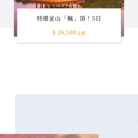
特選釜山「楓」頂！5日
$ 26,500
元起