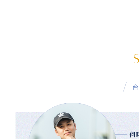
S
台
何