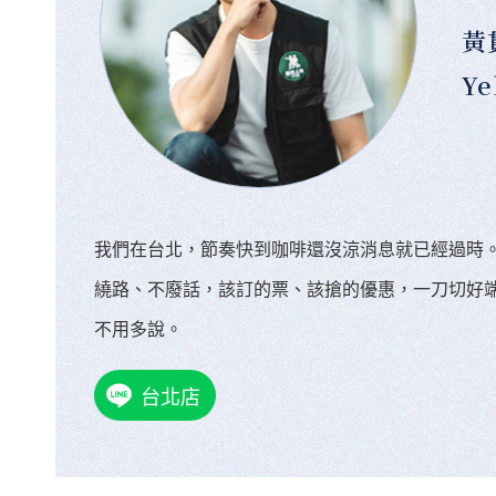
黃
Ye
我們在台北，節奏快到咖啡還沒涼消息就已經過時
繞路、不廢話，該訂的票、該搶的優惠，一刀切好
不用多說。
台北店