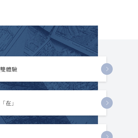
長雙體驗
起「在」
節