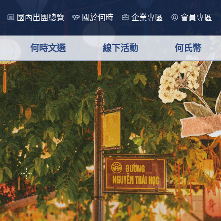
國內出團總覽
關於何時
企業專區
會員專區
何時文選
線下活動
何氏幣