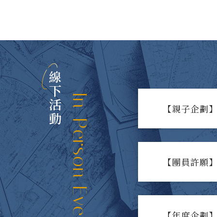
線下活動
In-Person Events
【親子企劃】
【團員許願】
【年度企劃】