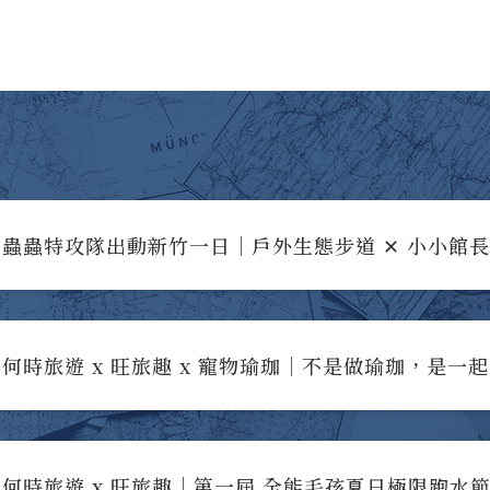
蟲蟲特攻隊出動新竹一日｜戶外生態步道 ✕ 小小館
何時旅遊 x 旺旅趣 x 寵物瑜珈｜不是做瑜珈，是一
何時旅遊 x 旺旅趣｜第一屆 全能毛孩夏日極限跑水