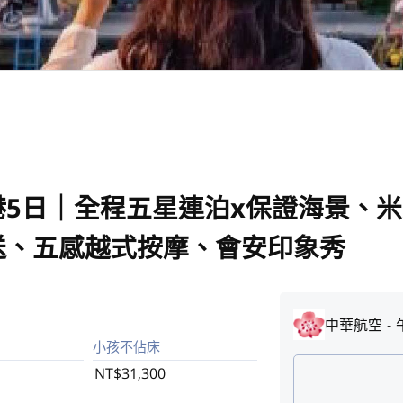
5日｜全程五星連泊x保證海景、米
送、五感越式按摩、會安印象秀
中華航空
小孩不佔床
NT$31,300