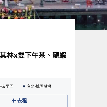
其林x雙下午茶、龍蝦
午去早回
台北-桃園機場
去程