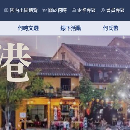
國內出團總覽
關於何時
企業專區
會員專區
何時文選
線下活動
何氏幣