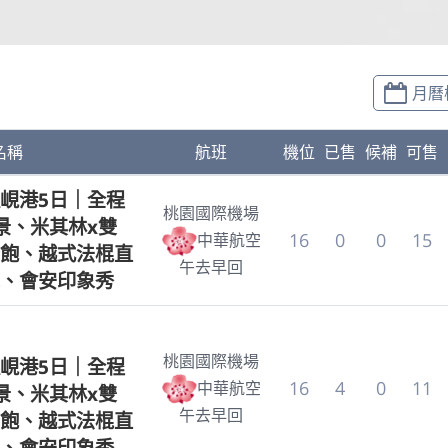
月曆
名稱
航班
機位
已售
候補
可售
峴港5日｜全程
桃園國際機場
景、米其林x雙
16
0
0
15
中華航空
飽、越式法棍直
午去早回
、會安印象秀
桃園國際機場
峴港5日｜全程
16
4
0
11
中華航空
景、米其林x雙
午去早回
飽、越式法棍直
、會安印象秀