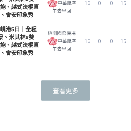
16
0
0
15
中華航空
飽、越式法棍直
午去早回
、會安印象秀
峴港5日｜全程
桃園國際機場
景、米其林x雙
16
0
0
15
中華航空
飽、越式法棍直
午去早回
、會安印象秀
查看更多