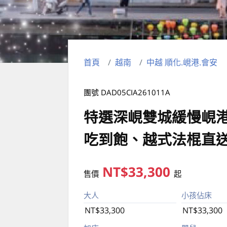
首頁
越南
中越 順化.峴港.會安
團號 DAD05CIA261011A
特選深峴雙城緩慢峴港
吃到飽、越式法棍直
NT$33,300
售價
起
大人
小孩佔床
NT$33,300
NT$33,300