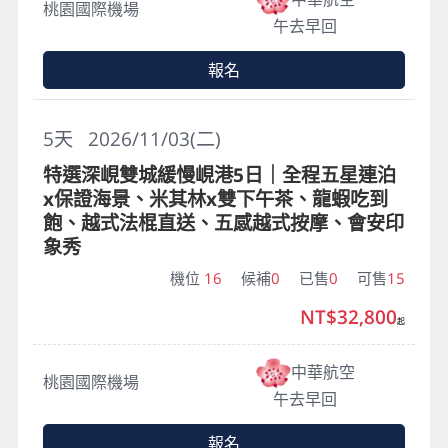
桃園國際機場
午去早回
報名
5
天
2026/11/03(二)
特選深峴雙城緩慢峴港5日｜全程五星連泊
x保證海景、米其林x雙下午茶、龍蝦吃到
飽、越式法棍直送、五感越式按摩、會安印
象秀
機位
16
候補
0
已售
0
可售
15
NT$32,800
起
中華航空
桃園國際機場
午去早回
報名