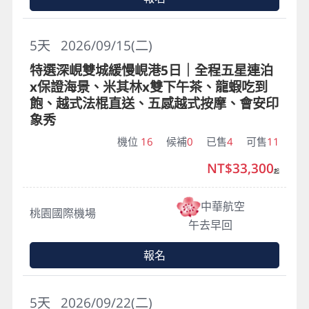
5
天
2026/09/15(二)
特選深峴雙城緩慢峴港5日｜全程五星連泊
x保證海景、米其林x雙下午茶、龍蝦吃到
飽、越式法棍直送、五感越式按摩、會安印
象秀
機位
16
候補
0
已售
4
可售
11
NT$33,300
起
中華航空
桃園國際機場
午去早回
報名
5
天
2026/09/22(二)