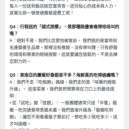
每人一份送到飯店給您當宵夜。這份貼心的成本與人力，
其實比排一頓普通團餐還費工呢！
Q4：行程送的「越式按摩」，是那種路邊會痛得哇哇叫的
嗎？
A：絕對不是，我們比您更怕被客訴。 我們挑的是當地知
名連鎖養生品牌。那裡沒有推銷、沒有慘叫聲，只有舒服
的環境和專業的經絡按壓。這是要讓您放鬆的，不是去練
忍耐力的。
Q5：東南亞的團餐好像都差不多？海鮮真的吃得過癮嗎？
A：我們不走「吃粗飽」路線，我們走的是「味蕾的極致
升級」。 這張菜單，我們是把預算用在刀口上的最佳證
明：
從「試吃」變「放題」： 一般團體通常只送「半隻」龍
•
蝦，吃完總覺得意猶未盡。我們直接升級為「龍蝦吃到
飽」，讓您不用看著盤子算扣打，想吃多少就吃多少，這
才叫過癮。