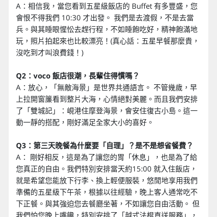
A：相信我，當您看到五星級飯店的 Buffet 有多豐盛，您
會恨不得我們 10:30 才出發。 我們是去渡假，不是去當
兵。與其睡眼惺忪去趕行程，不如睡飽吃好，精神飽滿地
玩，照片拍起來也比較漂亮！(真心話：五星早餐那麼貴，
沒吃到才叫浪費錢！)
Q2：voco 飯店很潮，長輩住得慣嗎？
A：放心，「無敵海景」是世界共通語言。 不管幾歲，早
上拉開窗簾看到整片大海，心情絕對美麗。而且我們安排
了「雙城記」：峴港住摩登海景，會安住復古小島。這一
動一靜的搭配，剛好滿足全家大小的喜好。
Q3：第三天晚餐為什麼要「自理」？是不是想省餐費？
A： 剛好相反，這是為了讓您的胃「休息」，也是為了給
您真正的自由。我們特別安排當天約15:00 就入住飯店，
就是希望您能放下行李、換上輕便服裝，悠閒地享用我們
準備的五星級下午茶，根據以往經驗，晚上客人通常吃不
下正餐。與其強迫您去餐廳坐著，不如讓您自由活動。 但
我們怕您晚上嘴饞，特別安排了「越式法棍直送服務」，