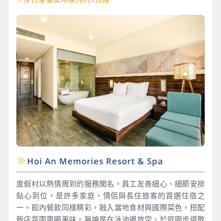
Hoi An Memories Resort & Spa
度假村以熱情周到的服務聞名，員工友善細心、細節安排
貼心到位，是許多家庭、情侶與長住旅客的首選住宿之
一。館內餐飲同樣精彩，融入當地食材與國際菜色，搭配
飯店氛圍更顯美味。無論是在泳池邊放空、於庭園步道散