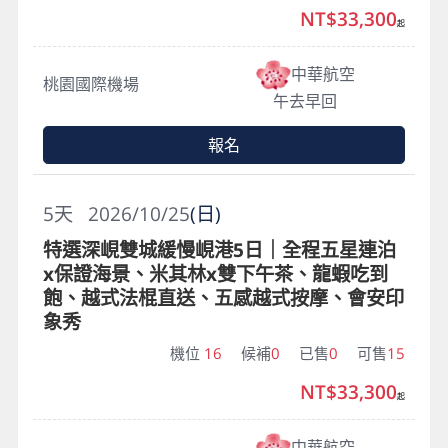
NT$33,300
起
中華航空
桃園國際機場
午去早回
報名
5
天
2026/10/25
(日)
特選深峴雙城緩慢峴港5日｜全程五星連泊
x保證海景、米其林x雙下午茶、龍蝦吃到
飽、越式法棍直送、五感越式按摩、會安印
象秀
機位
16
候補
0
已售
0
可售
15
NT$33,300
起
中華航空