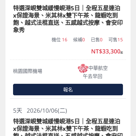
特選深峴雙城緩慢峴港5日｜全程五星連泊
x保證海景、米其林x雙下午茶、龍蝦吃到
飽、越式法棍直送、五感越式按摩、會安印
象秀
機位
16
候補
0
已售
0
可售
15
NT$33,300
起
中華航空
桃園國際機場
午去早回
報名
5
天
2026/10/06(二)
特選深峴雙城緩慢峴港5日｜全程五星連泊
x保證海景、米其林x雙下午茶、龍蝦吃到
飽、越式法棍直送、五感越式按摩、會安印