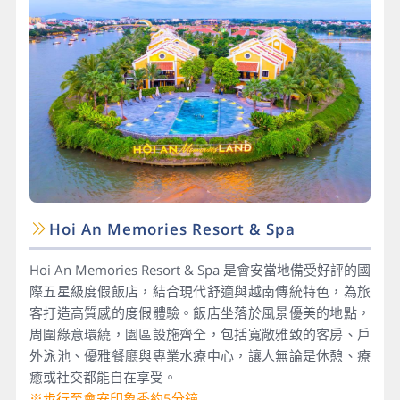
Hoi An Memories Resort & Spa
Hoi An Memories Resort & Spa 是會安當地備受好評的國
際五星級度假飯店，結合現代舒適與越南傳統特色，為旅
客打造高質感的度假體驗。飯店坐落於風景優美的地點，
周圍綠意環繞，園區設施齊全，包括寬敞雅致的客房、戶
外泳池、優雅餐廳與專業水療中心，讓人無論是休憩、療
癒或社交都能自在享受。
※步行至會安印象秀約5分鐘