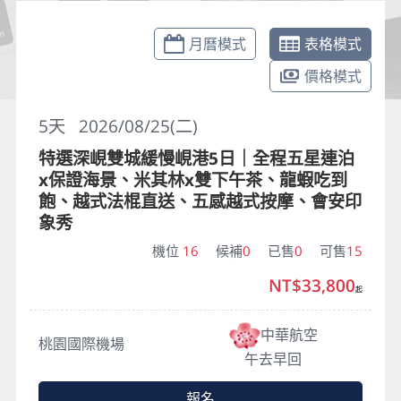
月曆模式
表格模式
價格模式
5
天
2026/08/25(二)
特選深峴雙城緩慢峴港5日｜全程五星連泊
x保證海景、米其林x雙下午茶、龍蝦吃到
飽、越式法棍直送、五感越式按摩、會安印
象秀
機位
16
候補
0
已售
0
可售
15
NT$33,800
起
中華航空
桃園國際機場
午去早回
報名