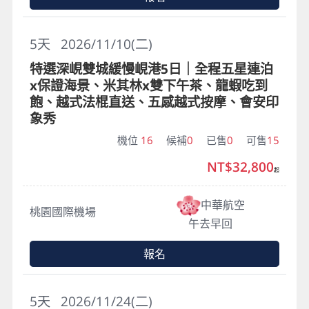
5
天
2026/11/10(二)
特選深峴雙城緩慢峴港5日｜全程五星連泊
x保證海景、米其林x雙下午茶、龍蝦吃到
飽、越式法棍直送、五感越式按摩、會安印
象秀
機位
16
候補
0
已售
0
可售
15
NT$32,800
起
中華航空
桃園國際機場
午去早回
報名
5
天
2026/11/24(二)