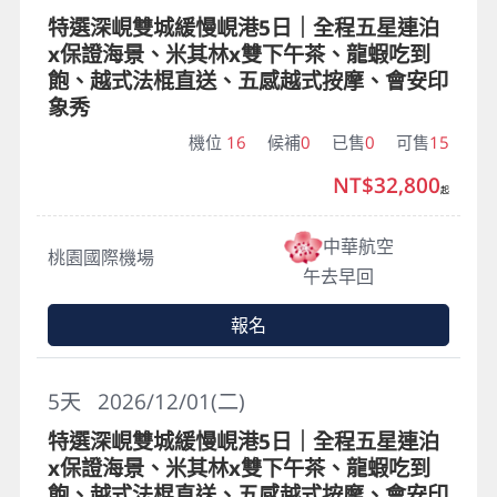
特選深峴雙城緩慢峴港5日｜全程五星連泊
x保證海景、米其林x雙下午茶、龍蝦吃到
飽、越式法棍直送、五感越式按摩、會安印
象秀
機位
16
候補
0
已售
0
可售
15
NT$32,800
起
中華航空
桃園國際機場
午去早回
報名
5
天
2026/12/01(二)
特選深峴雙城緩慢峴港5日｜全程五星連泊
x保證海景、米其林x雙下午茶、龍蝦吃到
飽、越式法棍直送、五感越式按摩、會安印