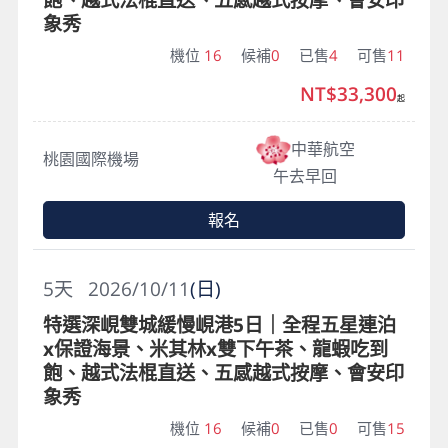
象秀
機位
16
候補
0
已售
4
可售
11
NT$33,300
起
中華航空
桃園國際機場
午去早回
報名
5
天
2026/10/11
(日)
特選深峴雙城緩慢峴港5日｜全程五星連泊
x保證海景、米其林x雙下午茶、龍蝦吃到
飽、越式法棍直送、五感越式按摩、會安印
象秀
機位
16
候補
0
已售
0
可售
15