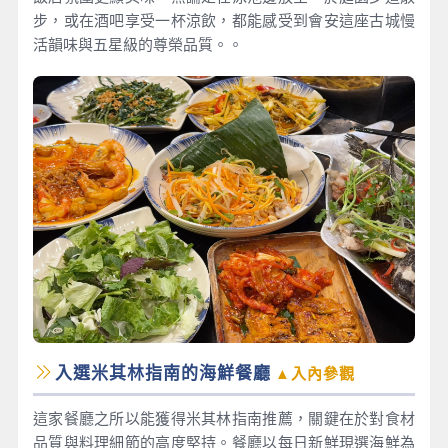
步，或在酒吧享受一杯涼飲，都能感受到會安這座古城慢
活韻味與五星級的尊榮品質。。
入選米其林指南的海鮮餐廳
▲入內參觀
這家餐廳之所以能獲得米其林指南推薦，關鍵在於對食材
品質與料理細節的高度堅持。餐廳以每日新鮮現選海鮮為