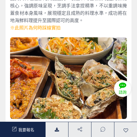
核心，強調原味呈現，烹調手法拿捏精準，不以重調味掩
蓋食材本身風味，展現穩定且成熟的料理水準，成功將在
地海鮮料理提升至國際認可的高度。
※此照片為何時踩線實拍
諮詢
入選米其林指南的海鮮餐廳
▲入內參觀
我要報名