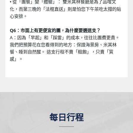
從「團餐」變「體驗」： 雙米其林餐廳是為了品嚐文
•
化，而第三晚的「法棍直送」則是怕您下午茶吃太撐的貼
心安排。
Q6：市面上有更便宜的團，為什麼要選這支？
A：因為「早起」和「踩雷」的成本，往往比團費更貴。
我們把預算花在您看得到的地方：保證海景房、米其林
餐、睡到自然醒。 這支行程不賣「粗飽」，只賣「質
感」。
每日行程