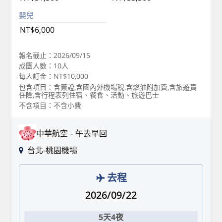
嬰兒
NT$6,000
報名截止：2026/09/15
成團人數：10人
每人訂金：NT$10,000
包含項目：含簽證,含國內外機場稅,含燃油附加費,含旅遊責
任險,含行程表列住宿、餐食、活動、旅遊巴士
不含項目：不含小費
中華航空
午去早回
台北-桃園機場
去程
2026/09/22
5天4夜