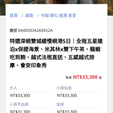
首頁
越南
中越 順化.峴港.會安
團號 DAD05CIA260922A
特選深峴雙城緩慢峴港5日｜全程五星連
泊x保證海景、米其林x雙下午茶、龍蝦
吃到飽、越式法棍直送、五感越式按
摩、會安印象秀
NT$33,300
售價
起
大人
小孩佔床
NT$33,300
NT$33,300
小孩不佔床
加床
NT$31,300
NT$33,300