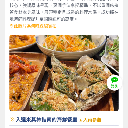
核心，強調原味呈現，烹調手法拿捏精準，不以重調味掩
蓋食材本身風味，展現穩定且成熟的料理水準，成功將在
地海鮮料理提升至國際認可的高度。
※此照片為何時踩線實拍
諮詢
入選米其林指南的海鮮餐廳
▲入內參觀