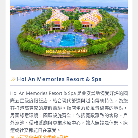
Hoi An Memories Resort & Spa
Hoi An Memories Resort & Spa 是會安當地備受好評的國
際五星級度假飯店，結合現代舒適與越南傳統特色，為旅
客打造高質感的度假體驗。飯店坐落於風景優美的地點，
周圍綠意環繞，園區設施齊全，包括寬敞雅致的客房、戶
外泳池、優雅餐廳與專業水療中心，讓人無論是休憩、療
癒或社交都能自在享受。
※步行至會安印象秀約5分鐘