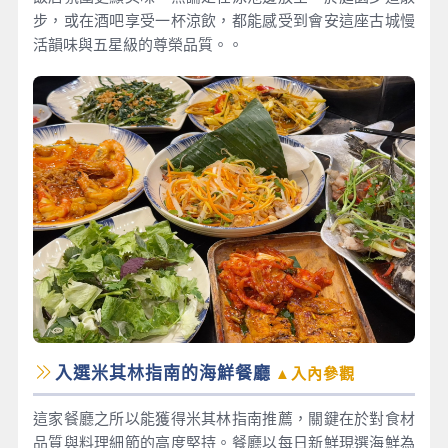
步，或在酒吧享受一杯涼飲，都能感受到會安這座古城慢
活韻味與五星級的尊榮品質。。
入選米其林指南的海鮮餐廳
▲入內參觀
這家餐廳之所以能獲得米其林指南推薦，關鍵在於對食材
品質與料理細節的高度堅持。餐廳以每日新鮮現選海鮮為