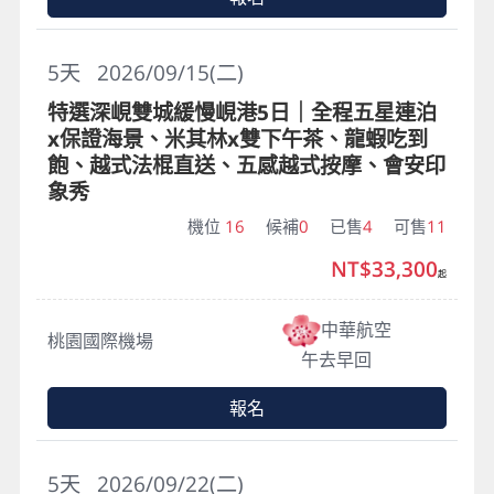
5
天
2026/09/15(二)
特選深峴雙城緩慢峴港5日｜全程五星連泊
x保證海景、米其林x雙下午茶、龍蝦吃到
飽、越式法棍直送、五感越式按摩、會安印
象秀
機位
16
候補
0
已售
4
可售
11
NT$33,300
起
中華航空
桃園國際機場
午去早回
報名
5
天
2026/09/22(二)