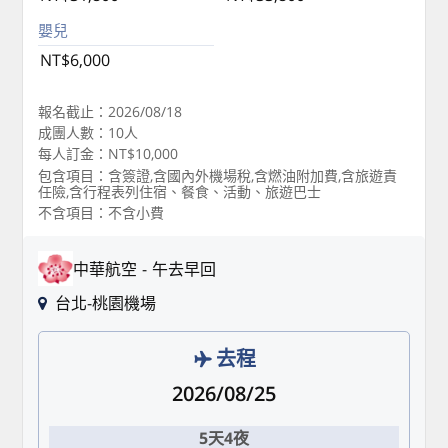
嬰兒
NT$6,000
報名截止：2026/08/18
成團人數：10人
每人訂金：NT$10,000
包含項目：含簽證,含國內外機場稅,含燃油附加費,含旅遊責
任險,含行程表列住宿、餐食、活動、旅遊巴士
不含項目：不含小費
中華航空
午去早回
台北-桃園機場
去程
2026/08/25
5天4夜