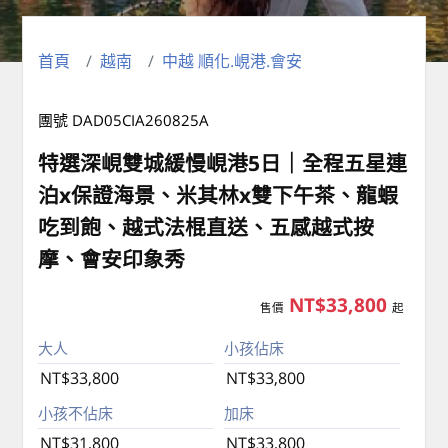
首頁
越南
中越 順化.峴港.會安
團號 DAD05CIA260825A
特選深峴雙城緩慢峴港5日｜全程五星連
泊x保證海景、米其林x雙下午茶、龍蝦
吃到飽、越式法棍直送、五感越式按
摩、會安印象秀
NT$33,800
售價
起
大人
小孩佔床
NT$33,800
NT$33,800
小孩不佔床
加床
NT$31,800
NT$33,800