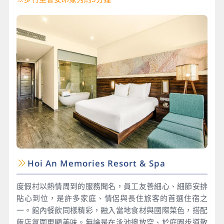
Hoi An Memories Resort & Spa
度假村以熱情周到的服務聞名，員工友善細心、細節安排
貼心到位，是許多家庭、情侶與長住旅客的首選住宿之
一。館內餐飲同樣精彩，融入當地食材與國際菜色，搭配
飯店氛圍更顯美味。無論是在泳池邊放空、於庭園步道散