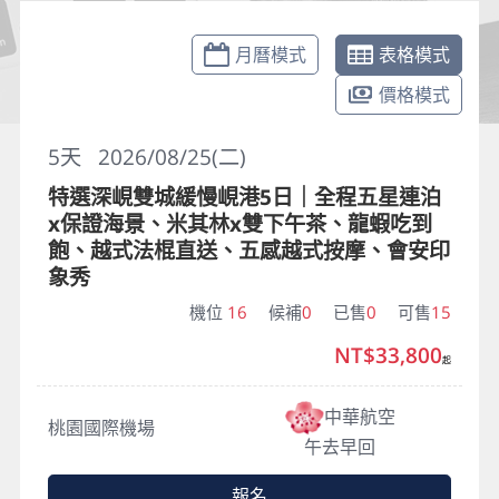
月曆模式
表格模式
價格模式
5
天
2026/08/25(二)
特選深峴雙城緩慢峴港5日｜全程五星連泊
x保證海景、米其林x雙下午茶、龍蝦吃到
飽、越式法棍直送、五感越式按摩、會安印
象秀
機位
16
候補
0
已售
0
可售
15
NT$33,800
起
中華航空
桃園國際機場
午去早回
報名