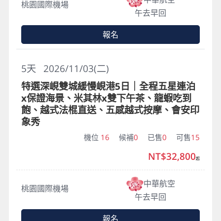
桃園國際機場
午去早回
報名
5
天
2026/11/03(二)
特選深峴雙城緩慢峴港5日｜全程五星連泊
x保證海景、米其林x雙下午茶、龍蝦吃到
飽、越式法棍直送、五感越式按摩、會安印
象秀
機位
16
候補
0
已售
0
可售
15
NT$32,800
起
中華航空
桃園國際機場
午去早回
報名