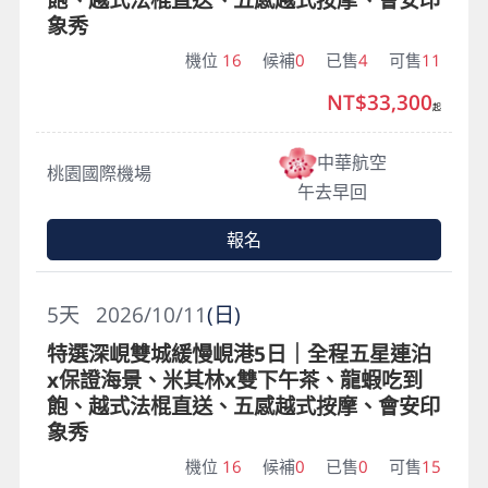
象秀
機位
16
候補
0
已售
4
可售
11
NT$33,300
起
中華航空
桃園國際機場
午去早回
報名
5
天
2026/10/11
(日)
特選深峴雙城緩慢峴港5日｜全程五星連泊
x保證海景、米其林x雙下午茶、龍蝦吃到
飽、越式法棍直送、五感越式按摩、會安印
象秀
機位
16
候補
0
已售
0
可售
15