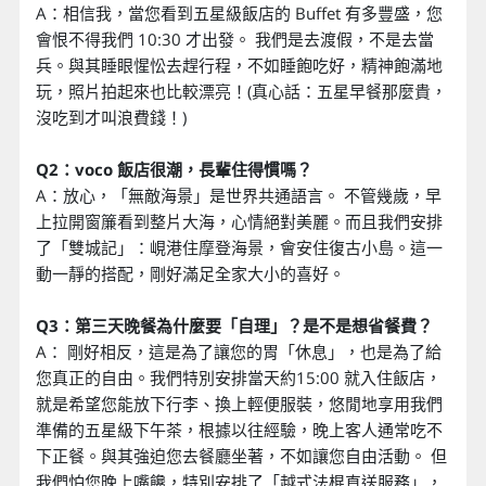
A：相信我，當您看到五星級飯店的 Buffet 有多豐盛，您
會恨不得我們 10:30 才出發。 我們是去渡假，不是去當
兵。與其睡眼惺忪去趕行程，不如睡飽吃好，精神飽滿地
玩，照片拍起來也比較漂亮！(真心話：五星早餐那麼貴，
沒吃到才叫浪費錢！)
Q2：voco 飯店很潮，長輩住得慣嗎？
A：放心，「無敵海景」是世界共通語言。 不管幾歲，早
上拉開窗簾看到整片大海，心情絕對美麗。而且我們安排
了「雙城記」：峴港住摩登海景，會安住復古小島。這一
動一靜的搭配，剛好滿足全家大小的喜好。
Q3：第三天晚餐為什麼要「自理」？是不是想省餐費？
A： 剛好相反，這是為了讓您的胃「休息」，也是為了給
您真正的自由。我們特別安排當天約15:00 就入住飯店，
就是希望您能放下行李、換上輕便服裝，悠閒地享用我們
準備的五星級下午茶，根據以往經驗，晚上客人通常吃不
下正餐。與其強迫您去餐廳坐著，不如讓您自由活動。 但
我們怕您晚上嘴饞，特別安排了「越式法棍直送服務」，