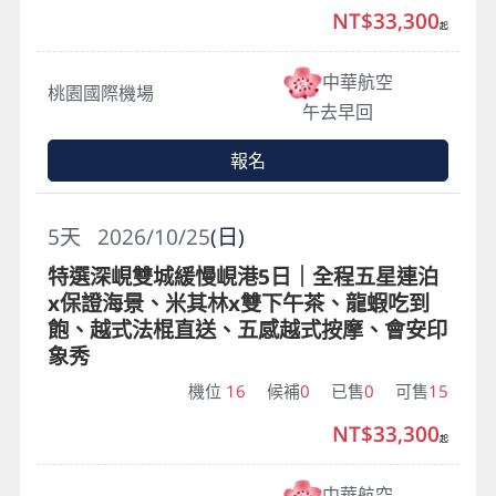
NT$33,300
起
中華航空
桃園國際機場
午去早回
報名
5
天
2026/10/25
(日)
特選深峴雙城緩慢峴港5日｜全程五星連泊
x保證海景、米其林x雙下午茶、龍蝦吃到
飽、越式法棍直送、五感越式按摩、會安印
象秀
機位
16
候補
0
已售
0
可售
15
NT$33,300
起
中華航空