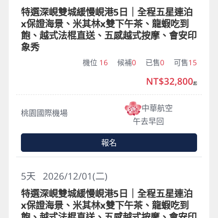
特選深峴雙城緩慢峴港5日｜全程五星連泊
x保證海景、米其林x雙下午茶、龍蝦吃到
飽、越式法棍直送、五感越式按摩、會安印
象秀
機位
16
候補
0
已售
0
可售
15
NT$32,800
起
中華航空
桃園國際機場
午去早回
報名
5
天
2026/12/01(二)
特選深峴雙城緩慢峴港5日｜全程五星連泊
x保證海景、米其林x雙下午茶、龍蝦吃到
飽、越式法棍直送、五感越式按摩、會安印