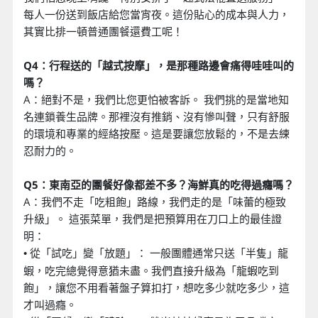
每人一份送到飯店給您當宵夜。這份貼心的成本與人力，
其實比排一頓普通團餐還費工呢！
Q4：行程送的「越式按摩」，是那種路邊會痛得哇哇叫的
嗎？
A：絕對不是，我們比您更怕被客訴。 我們挑的是當地知
名連鎖養生品牌。那裡沒有推銷、沒有慘叫聲，只有舒服
的環境和專業的經絡按壓。這是要讓您放鬆的，不是去練
忍耐力的。
Q5：東南亞的團餐好像都差不多？海鮮真的吃得過癮嗎？
A：我們不走「吃粗飽」路線，我們走的是「味蕾的極致
升級」。 這張菜單，我們是把預算用在刀口上的最佳證
明：
從「試吃」變「放題」： 一般團體通常只送「半隻」龍
•
蝦，吃完總覺得意猶未盡。我們直接升級為「龍蝦吃到
飽」，讓您不用看著盤子算扣打，想吃多少就吃多少，這
才叫過癮。