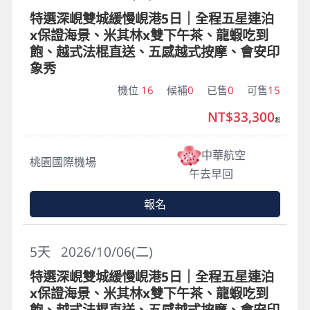
特選深峴雙城緩慢峴港5日｜全程五星連泊
x保證海景、米其林x雙下午茶、龍蝦吃到
飽、越式法棍直送、五感越式按摩、會安印
象秀
機位
16
候補
0
已售
0
可售
15
NT$33,300
起
中華航空
桃園國際機場
午去早回
報名
5
天
2026/10/06(二)
特選深峴雙城緩慢峴港5日｜全程五星連泊
x保證海景、米其林x雙下午茶、龍蝦吃到
飽、越式法棍直送、五感越式按摩、會安印