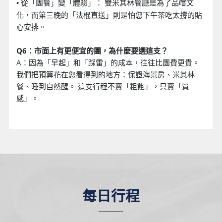
從「團餐」變「體驗」： 雙米其林餐廳是為了品嚐文
•
化，而第三晚的「法棍直送」則是怕您下午茶吃太撐的貼
心安排。
Q6：市面上有更便宜的團，為什麼要選這支？
A：因為「早起」和「踩雷」的成本，往往比團費更貴。
我們把預算花在您看得到的地方：保證海景房、米其林
餐、睡到自然醒。 這支行程不賣「粗飽」，只賣「質
感」。
每日行程