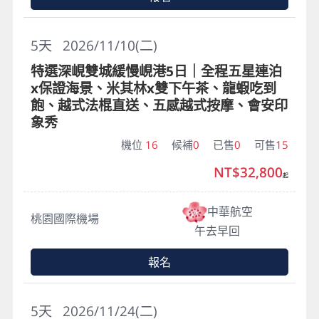
5
天
2026/11/10(二)
特選深峴雙城緩慢峴港5日｜全程五星連泊
x保證海景、米其林x雙下午茶、龍蝦吃到
飽、越式法棍直送、五感越式按摩、會安印
象秀
機位
16
候補
0
已售
0
可售
15
NT$32,800
起
中華航空
桃園國際機場
午去早回
報名
5
天
2026/11/24(二)