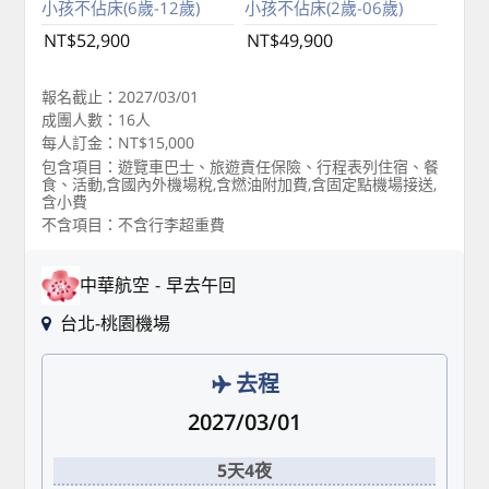
小孩不佔床(6歲-12歲)
小孩不佔床(2歲-06歲)
NT$52,900
NT$49,900
報名截止：2027/03/01
成團人數：16人
每人訂金：NT$15,000
包含項目：遊覽車巴士、旅遊責任保險、行程表列住宿、餐
食、活動,含國內外機場稅,含燃油附加費,含固定點機場接送,
含小費
不含項目：不含行李超重費
中華航空
早去午回
台北-桃園機場
去程
2027/03/01
5天4夜