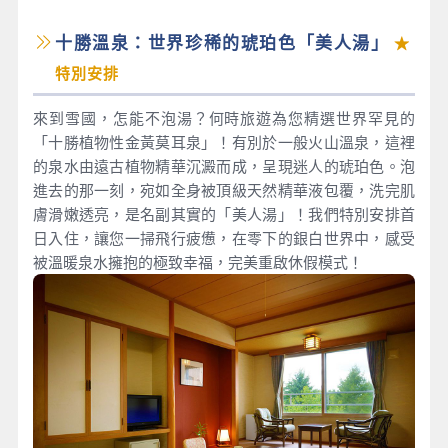
十勝溫泉：世界珍稀的琥珀色「美人湯」
★
特別安排
來到雪國，怎能不泡湯？何時旅遊為您精選世界罕見的
「十勝植物性金黃莫耳泉」！有別於一般火山溫泉，這裡
的泉水由遠古植物精華沉澱而成，呈現迷人的琥珀色。泡
進去的那一刻，宛如全身被頂級天然精華液包覆，洗完肌
膚滑嫩透亮，是名副其實的「美人湯」！我們特別安排首
日入住，讓您一掃飛行疲憊，在零下的銀白世界中，感受
被溫暖泉水擁抱的極致幸福，完美重啟休假模式！