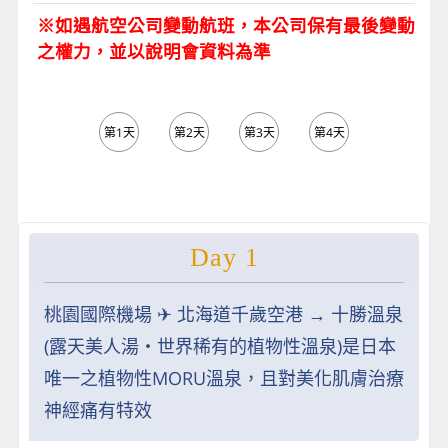
※如遇航空公司變動航班，本公司保有最後變動
之權力，並以說明會資料為準
第1天
第2天
第3天
第4天
第5天
Day 1
桃園國際機場 ✈︎ 北海道千歲空港 → 十勝溫泉
(露天美人湯‧世界稀有的植物性溫泉)是日本
唯一之植物性MORU溫泉，且對美化肌膚治療
神經痛有特效