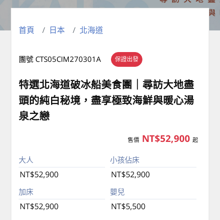
首頁
日本
北海道
團號 CTS05CIM270301A
保證出發
特選北海道破冰船美食團｜尋訪大地盡
頭的純白秘境，盡享極致海鮮與暖心湯
泉之戀
NT$52,900
售價
起
大人
小孩佔床
NT$52,900
NT$52,900
加床
嬰兒
NT$52,900
NT$5,500