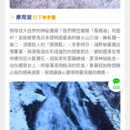
摩周湖
◎下車參觀
想尋找大自然的神秘寶藏？我們帶您揭開「摩周湖」的面
紗！這座被譽為日本透明度最高的破火山口湖，擁有獨一
無二、深邃迷人的「摩周藍」。冬季時分，湖畔被靄靄白
雪覆蓋，與湛藍湖水形成強烈的視覺對比，猶如遺落在雪
地裡的巨大藍寶石。因為常年雲霧繚繞，更添神祕氣息。
站在觀景台上，呼吸著凜冽純淨的空氣，看著宛如時間靜
止般的絕美湖景，保證讓身心靈得到最深層的療癒。
諮詢