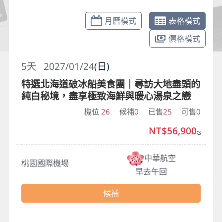
月曆模式
表格模式
價格模式
5
天
2027/01/24
(日)
特選北海道破冰船美食團｜尋訪大地盡頭的
純白秘境，盡享極致海鮮與暖心湯泉之戀
機位
26
候補
0
已售
25
可售
0
NT$56,900
起
中華航空
桃園國際機場
早去午回
候補