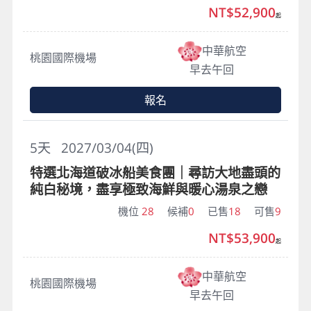
NT$52,900
起
中華航空
桃園國際機場
早去午回
報名
5
天
2027/03/04(四)
特選北海道破冰船美食團｜尋訪大地盡頭的
純白秘境，盡享極致海鮮與暖心湯泉之戀
機位
28
候補
0
已售
18
可售
9
NT$53,900
起
中華航空
桃園國際機場
早去午回