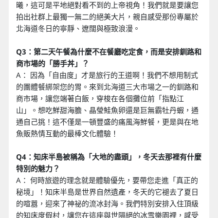
曦，這可是平地絕對看不到的上帝視角！我們就是要讓您
拍出社群上最獨一無二的絕美大片，親自感受那份專屬於
北海道冬日的寧靜、遼闊與極致浪漫。
Q3：第二天午餐為什麼不在餐廳吃定食，而是安排釧路和
商市場的「勝手丼」？
A： 因為「自由度」才是旅行的王道啊！我們不想用制式
的團體餐綁架您的胃。來到北海道三大市場之一的釧路和
商市場，讓您端著白飯，穿梭在各個攤位前「指點江
山」。想吃鮮甜海膽、晶瑩鮭魚卵還是巨無霸牡丹蝦，通
通自己挑！這不僅是一頓豐盛的痛風海鮮餐，更是與在地
魚販熱情互動的最棒文化體驗！
Q4：知床半島被稱為「大地的盡頭」，冬天去那裡有什麼
特別的魅力？
A： 何時旅遊的理念就是體驗優先，要帶您走進「真正的
秘境」！知床半島是世界自然遺產，冬天的它褪去了夏日
的喧囂，迎來了神祕的流冰封海。我們特別安排入住頂級
的知床度假村，讓您在這座與世隔絕的冰雪樂園裡，感受