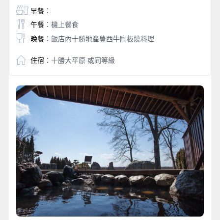
早餐
：
午餐
：機上餐食
晚餐
：飯店內十勝地產豊西牛陶板燒料理
住宿
：十勝大平原 或同等級