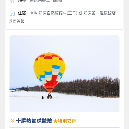
晚餐
：飯店內豪華自助餐
住宿
： KIKI知床自然渡假村(王子) 或 知床第一溫泉飯店
或同等級
十勝熱氣球體驗
★特別安排