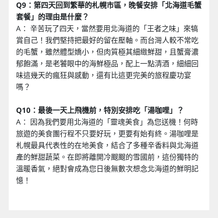
Q9：第四天回到繁華的札幌市區，晚餐安排「北海道毛蟹
套餐」的理由是什麼？
A： 辛苦玩了四天，當然要用北海道的「王者之味」來犒
賞自己！我們堅持把最好的留在壓軸。而台灣人較不常吃
的毛蟹，雖然體型嬌小，但肉質極其細緻鮮甜，且蟹膏濃
郁飽滿，是老饕眼中的海鮮極品，配上一點清酒，細細回
味這幾天的瘋狂與感動，還有比這更完美的旅程慶功宴
嗎？
Q10：最後一天上飛機前，特別安排吃「湯咖哩」？
A： 因為我們要用北海道的「靈魂美食」為您送機！何時
旅遊的美食團行程不只要好玩，更要有始有終。湯咖哩是
札幌最具代表性的在地美食，結合了多種辛香料與北海道
產的鮮甜蔬菜。在即將離開冷颼颼的雪國前，這份獨特的
溫暖香氣，絕對會成為您日後無數次想念北海道的鮮明記
憶！