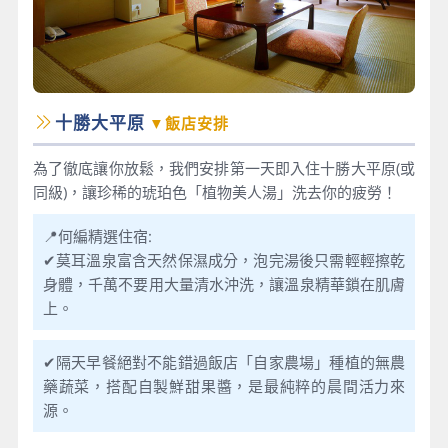
十勝大平原
▼飯店安排
為了徹底讓你放鬆，我們安排第一天即入住十勝大平原(或
同級)，讓珍稀的琥珀色「植物美人湯」洗去你的疲勞！
📍何編精選住宿:
✔莫耳溫泉富含天然保濕成分，泡完湯後只需輕輕擦乾
身體，千萬不要用大量清水沖洗，讓溫泉精華鎖在肌膚
上。
✔隔天早餐絕對不能錯過飯店「自家農場」種植的無農
藥蔬菜，搭配自製鮮甜果醬，是最純粹的晨間活力來
源。