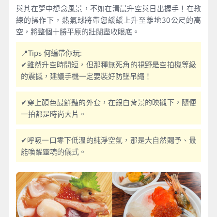
與其在夢中想念風景，不如在清晨升空與日出握手！在教
練的操作下，熱氣球將帶您緩緩上升至離地30公尺的高
空，將整個十勝平原的壯闊盡收眼底。
📍Tips 何編帶你玩:
✔雖然升空時間短，但那種無死角的視野是空拍機等級
的震撼，建議手機一定要裝好防墜吊繩！
✔穿上顏色最鮮豔的外套，在銀白背景的映襯下，隨便
一拍都是時尚大片。
✔呼吸一口零下低溫的純淨空氣，那是大自然賜予、最
能喚醒靈魂的儀式。