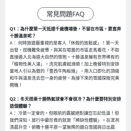
Q1：為什麼第一天抵達千歲機場後，不留在市區，要直奔
十勝溫泉呢？
A： 何時旅遊最重視的是客人「休假的放鬆感」！第一天
出發，搭機難免疲憊，與其在喧囂的市區走馬看花，不如
直接遁入北海道大自然的懷抱。十勝溫泉擁有世界稀有的
「植物性美人湯」，洗完肌膚超滑順！加上晚餐特別安排
當地人引以為傲的「豊西牛陶板燒」，用入口即化的頂級
和牛與溫泉洗去您一身的疲勞，為接下來的雪國探險完美
開機！
Q2：冬天搭乘十勝熱氣球會不會很冷？為什麼要特別安排
這個體驗？
A： 冷是一定會的，但眼前的震撼絕對讓您忘記低溫！但
我們深知，旅行中最珍貴的就是「稀缺性體驗」。在凜冽
清晨升空，俯瞰十勝平原一望無際的銀白雪國與日出晨