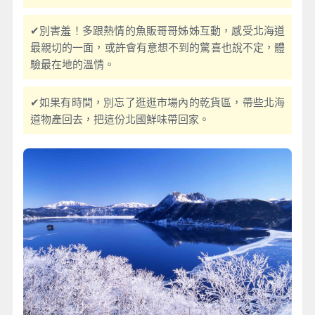
✔別害羞！多跟熱情的魚販哥哥姊姊互動，感受北海道
最親切的一面，或許會有意想不到的驚喜也說不定，體
驗最在地的溫情。
✔如果有時間，別忘了逛逛市場內的乾貨區，帶些北海
道物產回去，把這份北國鮮味帶回家。