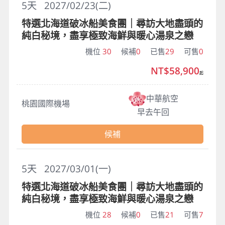
5
天
2027/02/23(二)
特選北海道破冰船美食團｜尋訪大地盡頭的
純白秘境，盡享極致海鮮與暖心湯泉之戀
機位
30
候補
0
已售
29
可售
0
NT$58,900
起
中華航空
桃園國際機場
早去午回
候補
5
天
2027/03/01(一)
特選北海道破冰船美食團｜尋訪大地盡頭的
純白秘境，盡享極致海鮮與暖心湯泉之戀
機位
28
候補
0
已售
21
可售
7