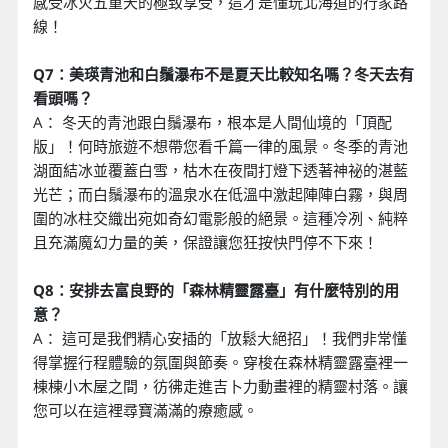
感受冰火五重天的極致享受，這才是懂玩北海道的行家路
線！
Q7：美瑛青池和白鬚瀑布不是夏天比較知名嗎？冬天去有
看頭嗎？
A： 冬天的青池跟白鬚瀑布，根本是人間仙境的「頂配
版」！何時旅遊不想帶您看千篇一律的風景。冬季的青池
湖面結冰並覆蓋白雪，枯木在夜間打燈下透著神祕的湛藍
光芒；而白鬚瀑布的溫泉水在低溫中激起陣陣白霧，與周
圍的冰柱交織出宛如奇幻電影般的絕景。這種冷冽、純粹
且充滿魔幻力量的美，保證讓您狂按快門停不下來！
Q8：安排去富良野的「森林精靈露臺」有什麼特別的用
意？
A： 這可是我們精心安插的「放鬆大絕招」！我們非常懂
得掌握行程體驗的氛圍與節奏。穿梭在森林精靈露臺裡一
棟棟小木屋之間，彷彿走進吉卜力動畫裡的精靈村落。讓
您可以在這裡尋寶滿滿的療癒感。