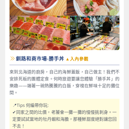
釧路和商市場-勝手丼
▲入內參觀
來到北海道的廚房，自己的海鮮蓋飯，自己做主！我們不
安排死板的團體定食。何時旅遊要讓您體驗「勝手丼」的
樂趣——端著一碗熱騰騰的白飯，穿梭在鮮味十足的攤位
間。
📍Tips 何編帶你玩:
✔同家之間的比價，老饕會一攤一攤的慢慢挑刺身。一
定要試試當地的牡丹蝦和海膽，那種鮮甜度絕對讓您回
不去！