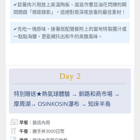
✔趁著肉片剛放上高溫陶板、滋滋作響且油花閃爍的瞬
間開啟「微距錄影」，這絕對是深夜放毒的最佳素材！
✔先吃一塊原味，接著搭配隨餐附上的當地特製醬汁或
一點點海鹽，更能襯托出和牛的高雅風味。
Day 2
特別贈送★熱氣球體驗 → 釧路和商市場 →
摩周湖→ OSINKOSIN瀑布 → 知床半島
早餐
：飯店內用
午餐
：勝手丼3000日幣