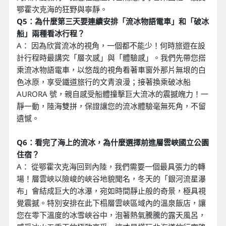
鄂霍次克海的狂野與寧靜。
Q5：為什麼第三天要連續安排「流冰物語電車」和「破冰
船」兩種看冰行程？
A： 因為欣賞流冰的視角，一個都不能少！何時旅遊在設
計行程時最講究「層次感」與「體驗感」。我們先帶您搭
乘流冰物語電車，以悠哉的視角看著車窗外那片無垠的白
色冰原，享受鐵道旅行的文青浪漫；接著換乘破冰船
AURORA 號，親自感受船體撞擊巨大流冰的震撼魄力！一
靜一動，陸海雙拼，保證讓您的流冰體驗毫無死角，不留
遺憾。
Q6：看完了海上的流冰，為什麼選擇前進層雲峽國立公園
住宿？
A： 從鄂霍次克海回到內陸，我們需要一個最具張力的轉
場！層雲峽以險峻的峽谷地貌聞名，冬天的「銀河流星瀑
布」會結成巨大的冰瀑，宛如時間靜止般的奇景，極具視
覺震撼。特別安排在此下榻層雲峽區域內的溫泉飯店，讓
您在零下溫度的冰雪峽谷中，泡著熱氣騰騰的露天風呂，