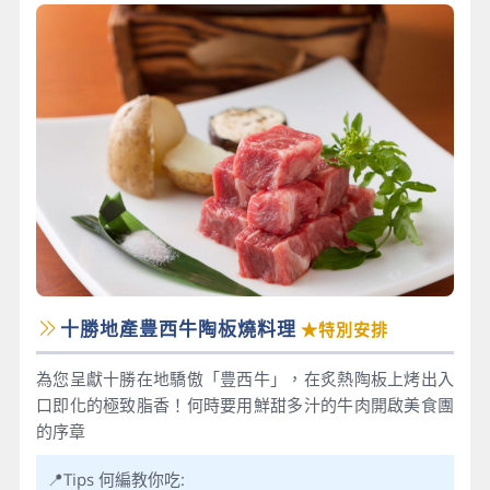
十勝地產豊西牛陶板燒料理
★特別安排
為您呈獻十勝在地驕傲「豊西牛」，在炙熱陶板上烤出入
口即化的極致脂香！何時要用鮮甜多汁的牛肉開啟美食團
的序章
📍Tips 何編教你吃: