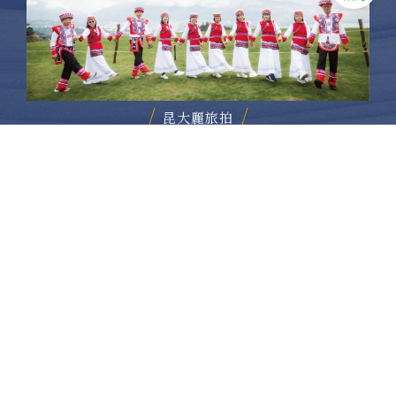
昆大麗旅拍
何時旅行社有限公司
品保 北2756 負責人：許采原
聯絡信箱：shallwegotravel2@gmail.com
台北店