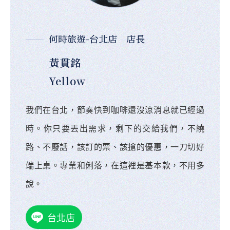
何時旅遊-台北店 店長
黃貫銘
Yellow
我們在台北，節奏快到咖啡還沒涼消息就已經過
時。你只要丟出需求，剩下的交給我們，不繞
路、不廢話，該訂的票、該搶的優惠，一刀切好
端上桌。專業和俐落，在這裡是基本款，不用多
說。
台北店