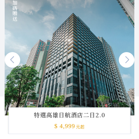
加碼贈送
特選高雄日航酒店二日2.0
$ 4,999
元起