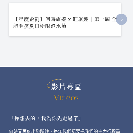
【年度企劃】何時旅遊 x 旺旅趣｜第一屆 全
能毛孩夏日極限跑水節
影片專區
Videos
「你想去的，我為你先走過了」
何時又再度出發踩線，每年我們都要把我們的主力行程重