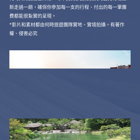
新走過一趟，確保你參加每一支的行程、付出的每一筆團
費都能很紮實的呈現。
*影片和素材都由何時旅遊團隊實地、實境拍攝。有著作
權、侵害必究