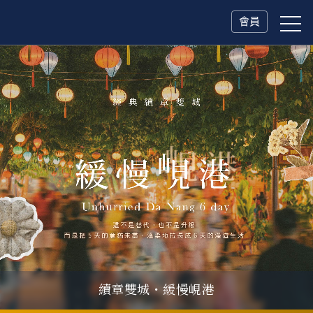
會員
續章雙城・緩慢峴港
父親節．限時特別企劃
一人旅行Solo Travel
山海雙享・北海道
冬日慢旅・奧捷德