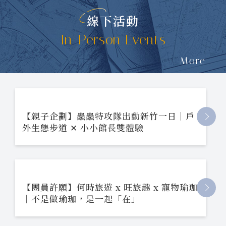
線下活動
In-Person Events
More
【親子企劃】蟲蟲特攻隊出動新竹一日｜戶
外生態步道 ✕ 小小館長雙體驗
【團員許願】何時旅遊 x 旺旅趣 x 寵物瑜珈
｜不是做瑜珈，是一起「在」