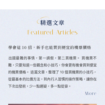
精選文章
Featured Articles
學會這 10 招，新手也能買到便宜的機票價格
󠀠出國最難的事情，第一請假，第二買機票。 󠀠買機票不
難，只要知道一些觀念和小技巧，你會更有機會買到便宜
的機票價格。 這篇文章，整理了 10 個買機票的小技巧，
從最基本的比價方法，到內行人習慣的操作策略，讓你在
下次出發前，少一點遲疑，多一點從容。