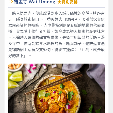
悟孟寺 Wat Umong
★特別安排
一踏入悟孟寺，便能感受到步入城市綠境的寧靜。這座古
寺，隱身於素帖山下，香火與大自然融合，吸引僧侶與信
眾前來誦經與禪修 。寺中最特別的是蜿蜒的地道與佛龕隧
道，曾為隱士修行者打造，如今成為遊人探索的歷史迷宮
。沿途映入眼簾的碑文與佛像，是幾世紀智慧的低語。漫
步寺中，你還能餵食水塘裡的魚、龜與鴿子，也許還會遇
見禪語樹上貼著英文短句，彷彿在提醒：「此刻，就是最
好的當下」 。