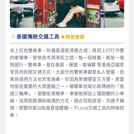
泰國傳統交通工具
★特別安排
坐上紅色雙條車，吹著風漫遊清邁古城；再搭上叮叮作響
的嘟嘟車，穿梭夜市與老街之間，每一段移動，都是一場
微旅行。雙條車，是在泰國、寮國、柬埔寨 等東南亞國家
常見的民間交通方式。大部分的雙條車都是私人營運，搭
乘與使用方法也非常陽春，但因為票價便宜又方便，是當
地居民重要的大眾運輸之一。嘟嘟車就是比較傳統的「馬
達三輪車」，駕駛座是機車，車後拖綁加上擋雨棚的小車
廂，採用起跳價和喊價的方式，適合短程旅途、交通不擁
擠、想要欣賞沿街風景或體驗一下Local交通工具的時候搭
乘。