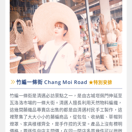
竹編一條街 Chang Moi Road
★特別安排
竹編一條街是清邁必訪景點之一，是由古城塔佩門伸延至
瓦洛洛市場的一條大街。清邁人擅長利用天然物料編織，
這幾間藤織品專賣店出售的都是由清邁村民手工製作，這
裡聚集了大大小小的藤編商品，從包包、收納籃、草帽到
燈罩、家具樣樣齊全，是手作控的天堂。產品上沒有標明
價格，要逐件向店主問價，在同一間店多買幾件可以微微