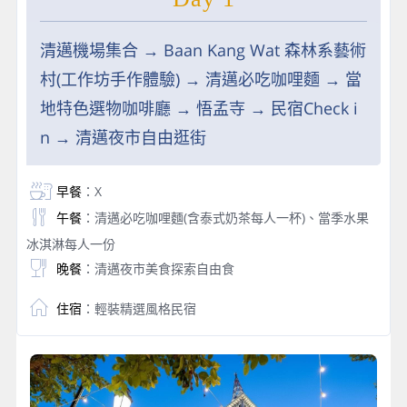
清邁機場集合 → Baan Kang Wat 森林系藝術
村(工作坊手作體驗) → 清邁必吃咖哩麵 → 當
地特色選物咖啡廳 → 悟孟寺 → 民宿Check i
n → 清邁夜市自由逛街
早餐
：X
午餐
：清邁必吃咖哩麵(含泰式奶茶每人一杯)、當季水果
冰淇淋每人一份
晚餐
：清邁夜市美食探索自由食
住宿
：輕裝精選風格民宿