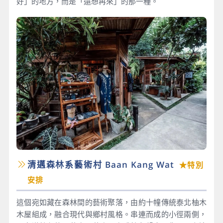
好」的地方，而是「還想再來」的那一種。
清邁森林系藝術村 Baan Kang Wat
★特別
安排
這個宛如藏在森林間的藝術聚落，由約十幢傳統泰北柚木
木屋組成，融合現代與鄉村風格。串連而成的小徑兩側，