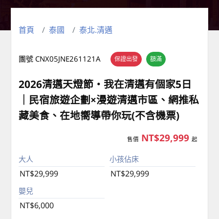
首頁
泰國
泰北.清邁
團號 CNX05JNE261121A
保證出發
額滿
2026清邁天燈節・我在清邁有個家5日
｜民宿旅遊企劃×漫遊清邁市區、網推私
藏美食、在地嚮導帶你玩(不含機票)
NT$29,999
售價
起
大人
小孩佔床
NT$29,999
NT$29,999
嬰兒
NT$6,000