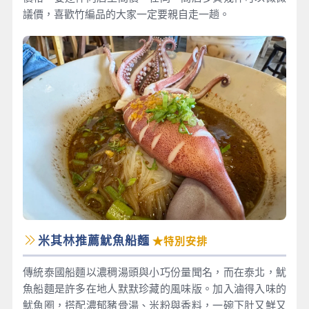
議價，喜歡竹編品的大家一定要親自走一趟。
米其林推薦魷魚船麵
★特別安排
傳統泰國船麵以濃稠湯頭與小巧份量聞名，而在泰北，魷
魚船麵是許多在地人默默珍藏的風味版。加入滷得入味的
魷魚圈，搭配濃郁豬骨湯、米粉與香料，一碗下肚又鮮又