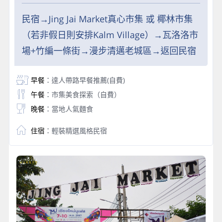
民宿→Jing Jai Market真心市集 或 椰林市集
（若非假日則安排Kalm Village）→瓦洛洛市
場+竹編一條街→漫步清邁老城區→返回民宿
早餐
：達人帶路早餐推薦(自費)
午餐
：市集美食探索（自費）
晚餐
：當地人氣麵食
住宿
：輕裝精選風格民宿