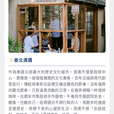
泰北清邁
作為泰國北部最大的歷史文化城市，清邁不僅是政經中
心，更像是一座慢慢展開的文化書卷。百年古城與現代創
意並行，傳統與革新在這裡交織出獨有的節奏。沒有強勢
的觀光節奏，只有溫柔流動的日常。在巷弄裡喝一杯慢烘
咖啡、在週末市集撿拾手作器物，午後到寺廟庭院坐坐，
聽風，也聽自己。這裡適合不趕行程的人，用散步的速度
走進歷史、用靜下來的心感受生活。清邁不是「去過就