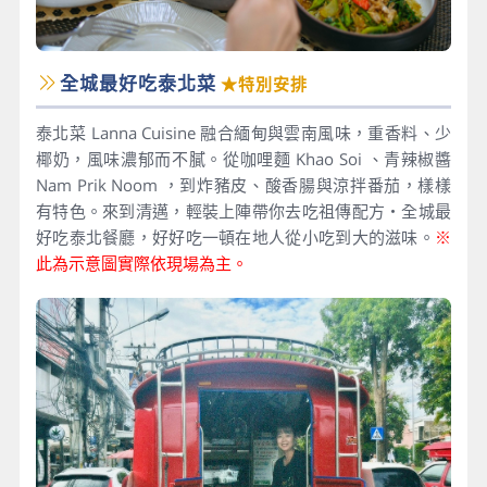
全城最好吃泰北菜
★特別安排
泰北菜 Lanna Cuisine 融合緬甸與雲南風味，重香料、少
椰奶，風味濃郁而不膩。從咖哩麵 Khao Soi 、青辣椒醬
Nam Prik Noom ，到炸豬皮、酸香腸與涼拌番茄，樣樣
有特色。來到清邁，輕裝上陣帶你去吃祖傳配方・全城最
好吃泰北餐廳，好好吃一頓在地人從小吃到大的滋味。
※
此為示意圖實際依現場為主。