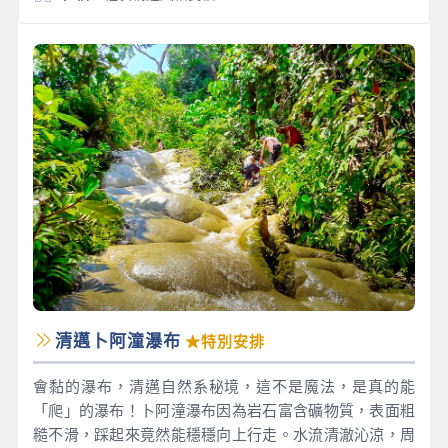
清邁卜阿潼瀑布
★特別安排
會黏的瀑布，清邁自然系秘境，這不是魔法，是真的能
「爬」的瀑布！卜阿潼瀑布因為岩石富含礦物質，表面粗
糙不滑，踩起來竟然能穩穩向上行走。水流清澈沁涼，周