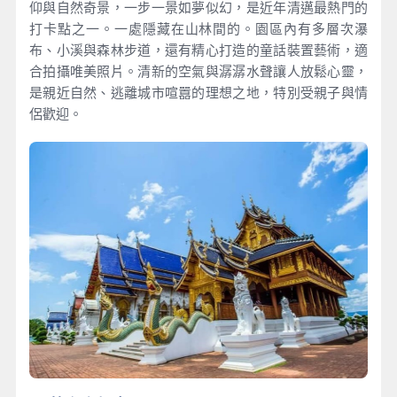
仰與自然奇景，一步一景如夢似幻，是近年清邁最熱門的
打卡點之一。一處隱藏在山林間的。園區內有多層次瀑
布、小溪與森林步道，還有精心打造的童話裝置藝術，適
合拍攝唯美照片。清新的空氣與潺潺水聲讓人放鬆心靈，
是親近自然、逃離城市喧囂的理想之地，特別受親子與情
侶歡迎。