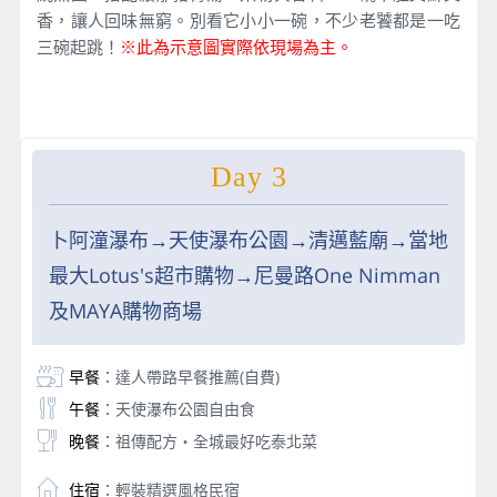
香，讓人回味無窮。別看它小小一碗，不少老饕都是一吃
三碗起跳！
※此為示意圖實際依現場為主。
Day 3
卜阿潼瀑布→天使瀑布公園→清邁藍廟→當地
最大Lotus's超市購物→尼曼路One Nimman
及MAYA購物商場
早餐
：達人帶路早餐推薦(自費)
午餐
：天使瀑布公園自由食
晚餐
：祖傳配方・全城最好吃泰北菜
住宿
：輕裝精選風格民宿