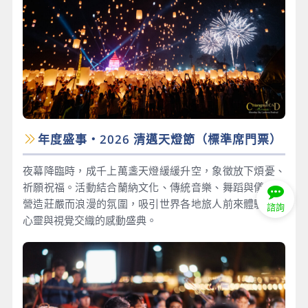
年度盛事・2026 清邁天燈節（標準席門票）
夜幕降臨時，成千上萬盞天燈緩緩升空，象徵放下煩憂、
祈願祝福。活動結合蘭納文化、傳統音樂、舞蹈與儀式，
營造莊嚴而浪漫的氛圍，吸引世界各地旅人前來體驗這場
諮詢
心靈與視覺交織的感動盛典。