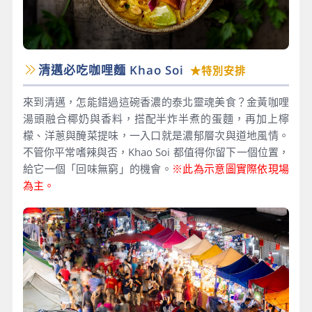
清邁必吃咖哩麵 Khao Soi
★特別安排
來到清邁，怎能錯過這碗香濃的泰北靈魂美食？金黃咖哩
湯頭融合椰奶與香料，搭配半炸半煮的蛋麵，再加上檸
檬、洋蔥與醃菜提味，一入口就是濃郁層次與道地風情。
不管你平常嗜辣與否，Khao Soi 都值得你留下一個位置，
給它一個「回味無窮」的機會。
※此為示意圖實際依現場
為主。