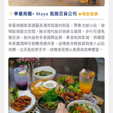
寧曼商圈+ Maya 馬雅百貨公司
★特別安排
寧曼商圈是清邁最具潮流氛圍的街區，聚集文創小店、咖
啡館與藝文空間，融合現代設計與泰北風情。步行可達馬
雅百貨，館內設有多家國際品牌、美食街與影城，頂樓還
有景觀酒吧可俯瞰清邁市景。這裡是年輕族群與旅人必訪
地標，白天逛街買手作，夜晚享受燈火美景與音樂饗宴。