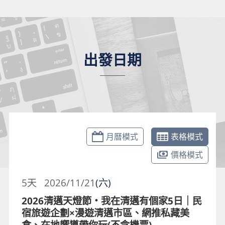
出發日期
月曆模式
表格模式
價格模式
5
天
2026/11/21
(六)
2026清邁天燈節・我在清邁有個家5日｜民
宿旅遊企劃×漫遊清邁市區、網推私藏美
食、在地嚮導帶你玩(不含機票)