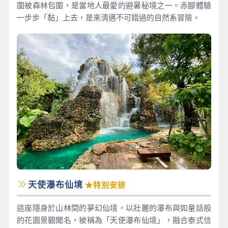
圍被森林包圍，是當地人最愛的避暑秘境之一。赤腳體驗
一步步「黏」上去，是來清邁不可錯過的自然系冒險。
天使瀑布仙境
★特別安排
這座隱身於山林間的夢幻仙境，以壯麗的瀑布與如童話般
的花園景觀聞名，被稱為「天使瀑布仙境」，融合泰式信