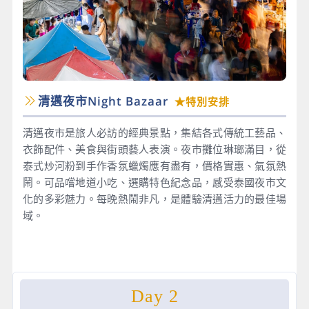
清邁夜市Night Bazaar
★特別安排
清邁夜市是旅人必訪的經典景點，集結各式傳統工藝品、
衣飾配件、美食與街頭藝人表演。夜市攤位琳瑯滿目，從
泰式炒河粉到手作香氛蠟燭應有盡有，價格實惠、氣氛熱
鬧。可品嚐地道小吃、選購特色紀念品，感受泰國夜市文
化的多彩魅力。每晚熱鬧非凡，是體驗清邁活力的最佳場
域。
Day 2