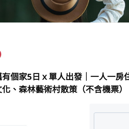
邁有個家5日ｘ單人出發｜一人一房
文化、森林藝術村散策（不含機票）