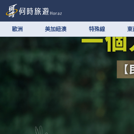
歐洲
美加紐澳
特殊線
東