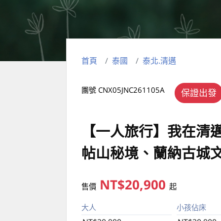
首頁
泰國
泰北.清邁
團號 CNX05JNC261105A
保證出發
【一人旅行】我在清
帖山秘境、蘭納古城
NT$20,900
售價
起
大人
小孩佔床