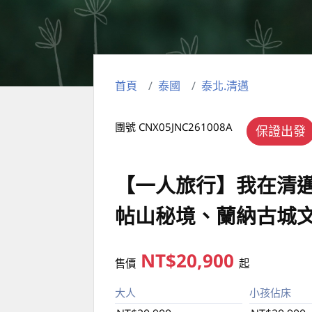
首頁
泰國
泰北.清邁
團號 CNX05JNC261008A
保證出發
【一人旅行】我在清
帖山秘境、蘭納古城
NT$20,900
售價
起
大人
小孩佔床