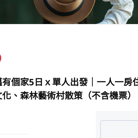
邁有個家5日ｘ單人出發｜一人一房
文化、森林藝術村散策（不含機票）