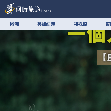
歐洲
美加紐澳
特殊線
東