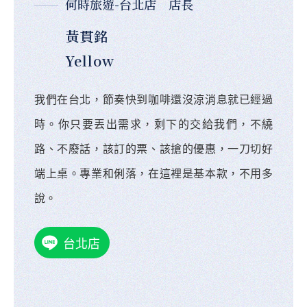
何時旅遊-台北店 店長
黃貫銘
Yellow
我們在台北，節奏快到咖啡還沒涼消息就已經過
時。你只要丟出需求，剩下的交給我們，不繞
路、不廢話，該訂的票、該搶的優惠，一刀切好
端上桌。專業和俐落，在這裡是基本款，不用多
說。
台北店