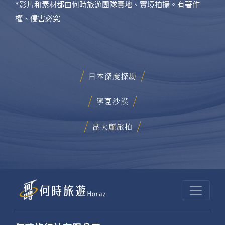
*影片和素材都由何時旅遊團隊實地、實境拍攝。有著作
權、侵害必究
日本深度探勘
寧夏沙漠
昆大麗旅拍