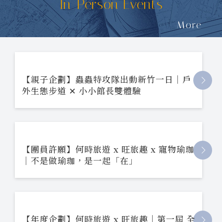
In-Person Events
More
【親子企劃】蟲蟲特攻隊出動新竹一日｜戶
外生態步道 ✕ 小小館長雙體驗
【團員許願】何時旅遊 x 旺旅趣 x 寵物瑜珈
｜不是做瑜珈，是一起「在」
【年度企劃】何時旅遊 x 旺旅趣｜第一屆 全