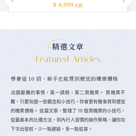
加碼贈送
$ 4,999
元起
精選文章
Featured Articles
學會這 10 招，新手也能買到便宜的機票價格
󠀠出國最難的事情，第一請假，第二買機票。 󠀠買機票不
難，只要知道一些觀念和小技巧，你會更有機會買到便宜
的機票價格。 這篇文章，整理了 10 個買機票的小技巧，
從最基本的比價方法，到內行人習慣的操作策略，讓你在
下次出發前，少一點遲疑，多一點從容。