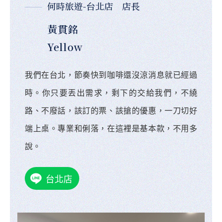
何時旅遊-台北店 店長
黃貫銘
Yellow
我們在台北，節奏快到咖啡還沒涼消息就已經過
時。你只要丟出需求，剩下的交給我們，不繞
路、不廢話，該訂的票、該搶的優惠，一刀切好
端上桌。專業和俐落，在這裡是基本款，不用多
說。
台北店