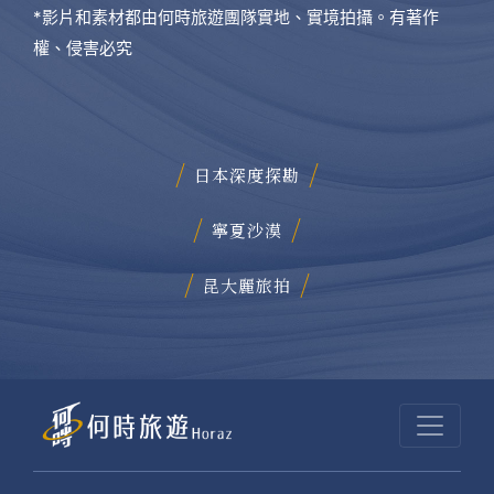
*影片和素材都由何時旅遊團隊實地、實境拍攝。有著作
權、侵害必究
日本深度探勘
寧夏沙漠
昆大麗旅拍