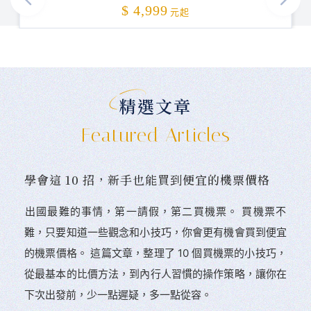
加碼贈送
$ 4,999
元起
精選文章
Featured Articles
學會這 10 招，新手也能買到便宜的機票價格
󠀠出國最難的事情，第一請假，第二買機票。 󠀠買機票不
難，只要知道一些觀念和小技巧，你會更有機會買到便宜
的機票價格。 這篇文章，整理了 10 個買機票的小技巧，
從最基本的比價方法，到內行人習慣的操作策略，讓你在
下次出發前，少一點遲疑，多一點從容。