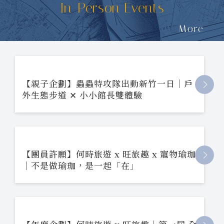
In-Person Events
More
【親子企劃】蟲蟲特攻隊出動新竹一日｜戶
外生態步道 ✕ 小小館長雙體驗
【團員許願】何時旅遊 x 旺旅趣 x 寵物瑜珈
｜不是做瑜珈，是一起「在」