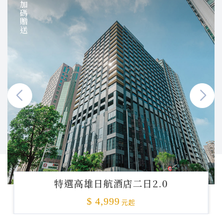
加碼贈送
特選高雄日航酒店二日2.0
$ 4,999
元起