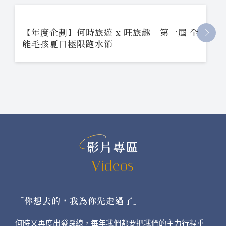
【年度企劃】何時旅遊 x 旺旅趣｜第一屆 全
能毛孩夏日極限跑水節
影片專區
Videos
「你想去的，我為你先走過了」
何時又再度出發踩線，每年我們都要把我們的主力行程重