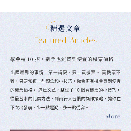
精選文章
Featured Articles
學會這 10 招，新手也能買到便宜的機票價格
󠀠出國最難的事情，第一請假，第二買機票。 󠀠買機票不
難，只要知道一些觀念和小技巧，你會更有機會買到便宜
的機票價格。 這篇文章，整理了 10 個買機票的小技巧，
從最基本的比價方法，到內行人習慣的操作策略，讓你在
下次出發前，少一點遲疑，多一點從容。