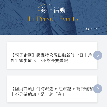
線下活動
In-Person Events
More
【親子企劃】蟲蟲特攻隊出動新竹一日｜戶
外生態步道 ✕ 小小館長雙體驗
【團員許願】何時旅遊 x 旺旅趣 x 寵物瑜珈
｜不是做瑜珈，是一起「在」