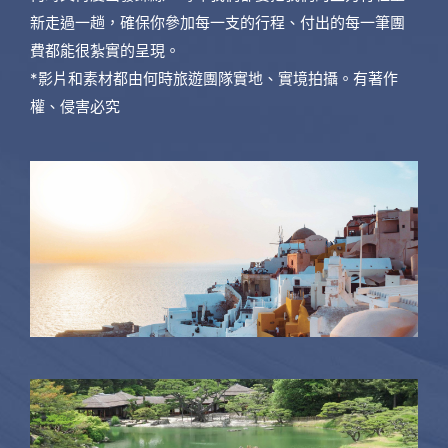
新走過一趟，確保你參加每一支的行程、付出的每一筆團
費都能很紮實的呈現。
*影片和素材都由何時旅遊團隊實地、實境拍攝。有著作
權、侵害必究