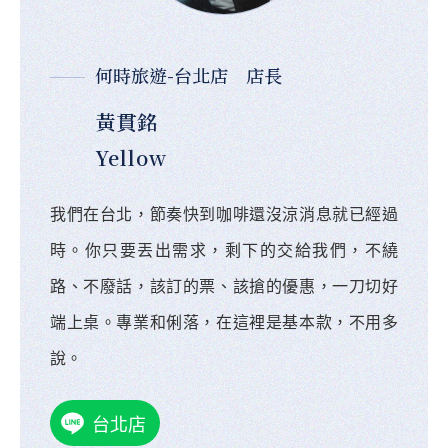
何時旅遊-台北店 店長
黃貫銘
Yellow
我們在台北，節奏快到咖啡還沒涼消息就已經過
時。你只要丟出需求，剩下的交給我們，不繞
路、不廢話，該訂的票、該搶的優惠，一刀切好
端上桌。專業和俐落，在這裡是基本款，不用多
說。
台北店