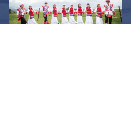
昆大麗旅拍
何時旅行社有限公司
品保 北2756 負責人：許采原
聯絡信箱：shallwegotravel2@gmail.com
台北店