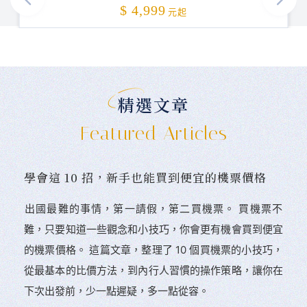
加碼贈送
$ 4,999
元起
精選文章
Featured Articles
學會這 10 招，新手也能買到便宜的機票價格
󠀠出國最難的事情，第一請假，第二買機票。 󠀠買機票不
難，只要知道一些觀念和小技巧，你會更有機會買到便宜
的機票價格。 這篇文章，整理了 10 個買機票的小技巧，
從最基本的比價方法，到內行人習慣的操作策略，讓你在
下次出發前，少一點遲疑，多一點從容。