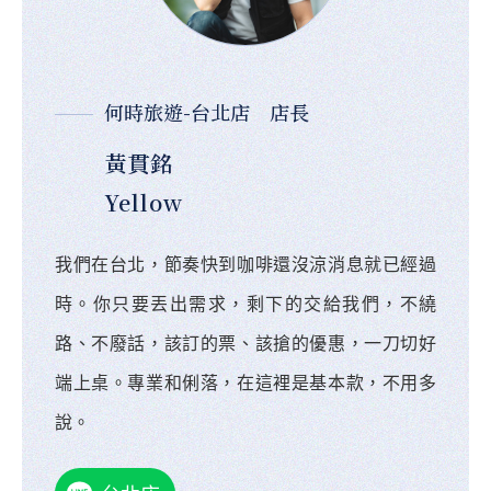
何時旅遊-台北店 店長
黃貫銘
Yellow
我們在台北，節奏快到咖啡還沒涼消息就已經過
時。你只要丟出需求，剩下的交給我們，不繞
路、不廢話，該訂的票、該搶的優惠，一刀切好
端上桌。專業和俐落，在這裡是基本款，不用多
說。