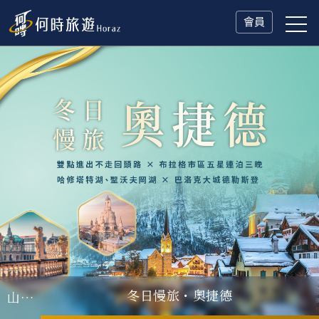
會員
冬日慢旅・奧捷德
父親節．限時特別企劃
一人旅行Solo Travel
山海雙享・北海道