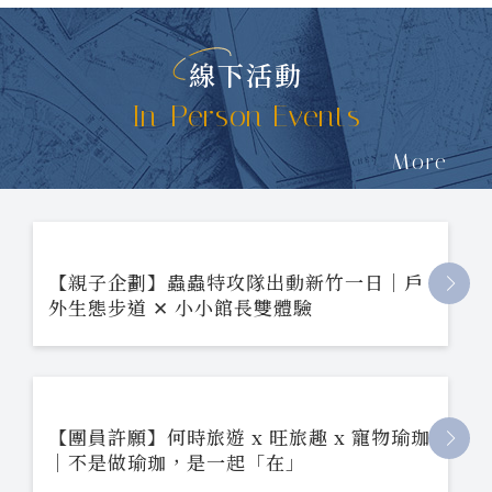
線下活動
In-Person Events
More
【親子企劃】蟲蟲特攻隊出動新竹一日｜戶
外生態步道 ✕ 小小館長雙體驗
【團員許願】何時旅遊 x 旺旅趣 x 寵物瑜珈
｜不是做瑜珈，是一起「在」