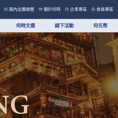
國內出團總覽
關於何時
企業專區
會員專區
何時文選
線下活動
何氏幣