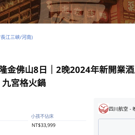
/長江三峽/河南)
隆金佛山8日｜2晚2024年新開業
、九宮格火鍋
四川航空
小孩不佔床
NT$33,999