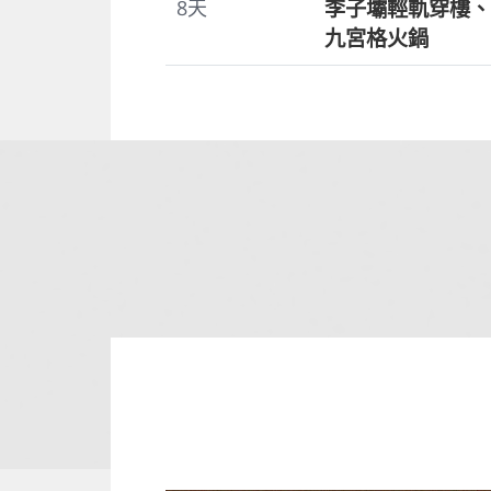
李子壩輕軌穿樓、
8
天
九宮格火鍋