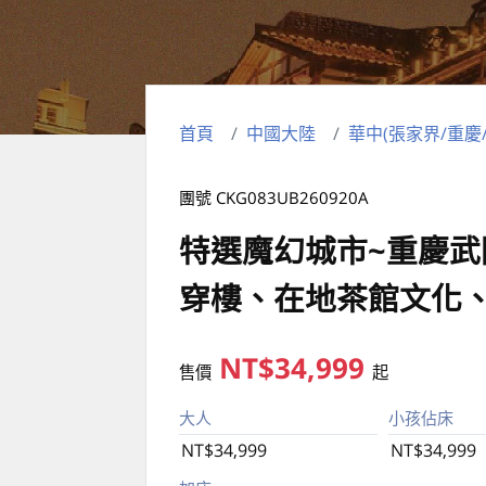
首頁
中國大陸
華中(張家界/重慶
團號 CKG083UB260920A
特選魔幻城市~重慶武
穿樓、在地茶館文化
NT$34,999
售價
起
大人
小孩佔床
NT$34,999
NT$34,999