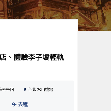
酒店、體驗李子壩輕軌
晚去午回
台北-松山機場
去程